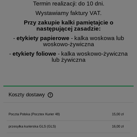
Termin realizacji: do 10 dni.
Wystawiamy faktury VAT.
Przy zakupie kalki pamiętajcie o
następującej zasadzie:
-
etykiety papierowe
- kalka woskowa lub
woskowo-żywiczna
-
etykiety foliowe
- kalka woskowo-żywiczna
lub żywiczna
Koszty dostawy
Cena nie zawiera ewentualnych kosztów płatności
Poczta Polska
(Pocztex Kurier 48)
15,00 zł
przesyłka kurierska GLS
(GLS)
16,00 zł