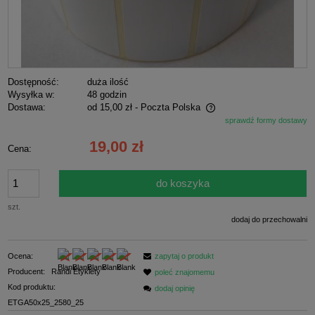
Dostępność:
duża ilość
Wysyłka w:
48 godzin
Dostawa:
od 15,00 zł
- Poczta Polska
sprawdź formy dostawy
Cena nie zawiera ewentualnych kosztów płatności
19,00 zł
Cena:
do koszyka
szt.
dodaj do przechowalni
Ocena:
zapytaj o produkt
Producent:
Randi Etykiety
poleć znajomemu
Kod produktu:
dodaj opinię
ETGA50x25_2580_25