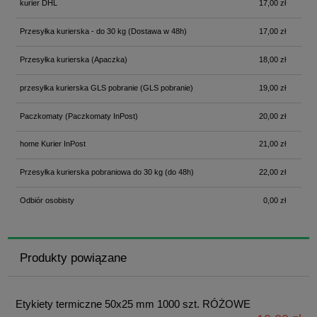
kurier DHL
17,00 zł
Przesyłka kurierska - do 30 kg
(Dostawa w 48h)
17,00 zł
Przesyłka kurierska
(Apaczka)
18,00 zł
przesyłka kurierska GLS pobranie
(GLS pobranie)
19,00 zł
Paczkomaty
(Paczkomaty InPost)
20,00 zł
home Kurier InPost
21,00 zł
Przesyłka kurierska pobraniowa do 30 kg
(do 48h)
22,00 zł
Odbiór osobisty
0,00 zł
Produkty powiązane
Etykiety termiczne 50x25 mm 1000 szt. RÓŻOWE