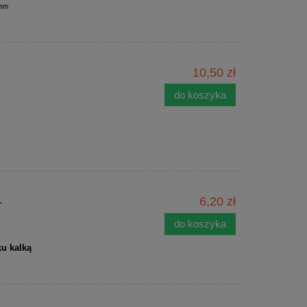
0mm
10,50 zł
do koszyka
.
6,20 zł
do koszyka
ku kalką