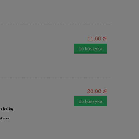
11,60 zł
do koszyka
k
20,00 zł
do koszyka
u kalką
rukarek