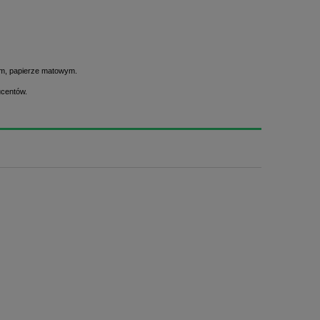
ym, papierze matowym.
ucentów.