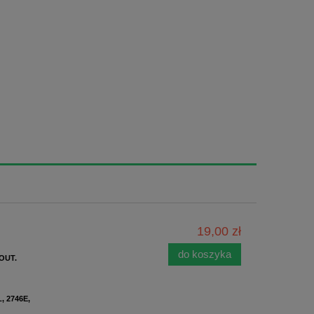
19,00 zł
do koszyka
 OUT.
, 2746E,