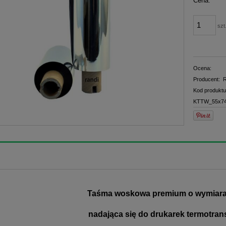
Cena:
płatno
szt
Ocena:
Producent:
R
Kod produktu
KTTW_55x74
Taśma woskowa premium o wymiara
nadająca się do drukarek termotran