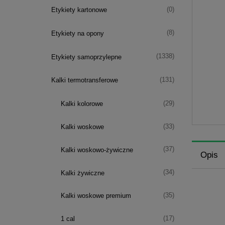
(0)
Etykiety kartonowe
(8)
Etykiety na opony
(1338)
Etykiety samoprzylepne
(131)
Kalki termotransferowe
(29)
Kalki kolorowe
(33)
Kalki woskowe
(37)
Kalki woskowo-żywiczne
Opis
(34)
Kalki żywiczne
(35)
Kalki woskowe premium
(17)
1 cal