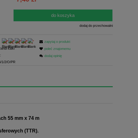
ści
do koszyka
.
dodaj do przechowalni
zapytaj o produkt
andi kalki
poleć znajomemu
:
dodaj opinię
/1/2/O/PR
ch 55 mm x 74 m
sferowych (TTR).