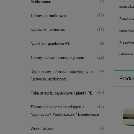
(4)
Metkownice
przesyłka
(18)
Taśmy do metkownic
Paczkoma
(17)
Kątowniki tekturowe
home Kuri
Przesyłka
(1)
Narożniki piankowe PE
Odbiór os
(22)
Taśmy pakowe samoprzylepne
(4)
Dyspensery taśm samoprzylepnych
Produ
(uchwyty, aplikatory)
(10)
Folie stretch, bąbelkowe i pianki PE
(15)
Taśmy spinające / bandujące +
Napinacze / Paskowacze / Bandownice
(8)
Worki foliowe