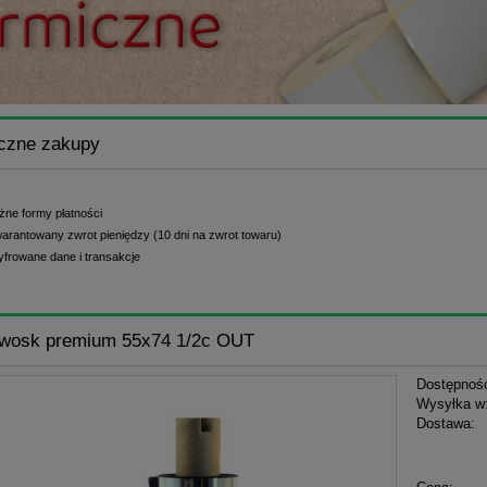
czne zakupy
żne formy płatności
arantowany zwrot pieniędzy (10 dni na zwrot towaru)
yfrowane dane i transakcje
 wosk premium 55x74 1/2c OUT
Dostępnoś
Wysyłka w
Dostawa:
Cena n