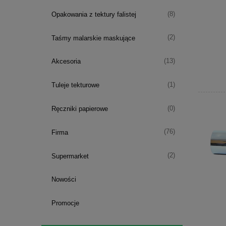
(8)
Opakowania z tektury falistej
(2)
Taśmy malarskie maskujące
(13)
Akcesoria
(1)
Tuleje tekturowe
(0)
Ręczniki papierowe
(76)
Firma
(2)
Supermarket
Nowości
Promocje