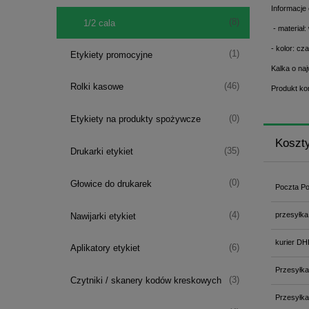
Informacje 
(8)
1/2 cala
- materiał:
- kolor: cz
(1)
Etykiety promocyjne
Kalka o na
(46)
Rolki kasowe
Produkt ko
(0)
Etykiety na produkty spożywcze
Koszt
(35)
Drukarki etykiet
(0)
Głowice do drukarek
Poczta Po
przesyłka
(4)
Nawijarki etykiet
kurier DH
(6)
Aplikatory etykiet
Przesyłka
(3)
Czytniki / skanery kodów kreskowych
Przesyłka