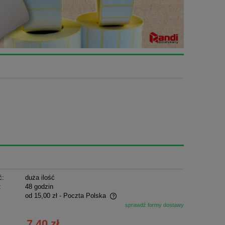
ć:
duża ilość
:
48 godzin
od 15,00 zł
- Poczta Polska
sprawdź formy dostawy
ie zawiera ewentualnych kosztów
7,40 zł