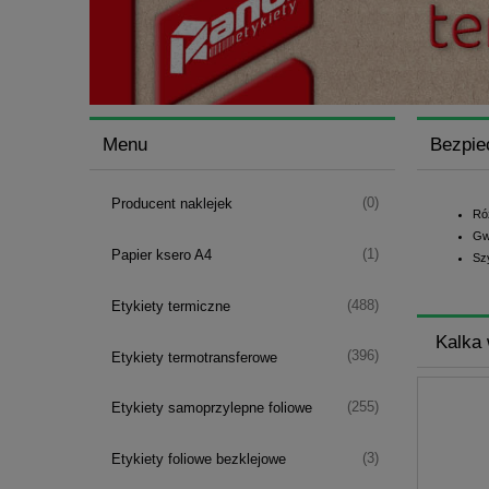
Menu
Bezpie
(0)
Producent naklejek
Ró
Gw
(1)
Papier ksero A4
Sz
(488)
Etykiety termiczne
Kalka
(396)
Etykiety termotransferowe
(255)
Etykiety samoprzylepne foliowe
(3)
Etykiety foliowe bezklejowe