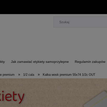
kty
Jak zamawiać etykiety samoprzylepne
Regulamin zakupów
»
»
we premium
1/2 cala
Kalka wosk premium 55x74 1/2c OUT