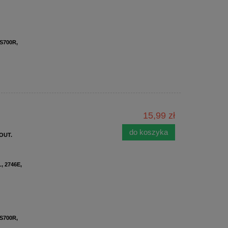
 S700R,
15,99 zł
do koszyka
 OUT.
, 2746E,
 S700R,