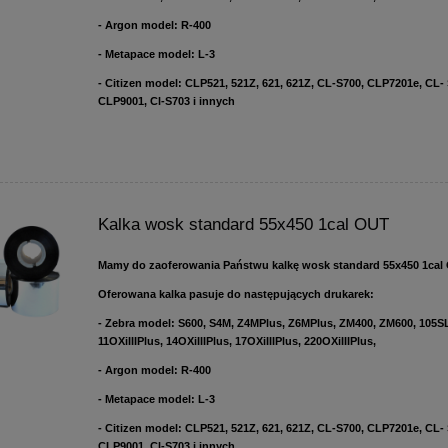
- Argon model: R-400
- Metapace model: L-3
- Citizen model: CLP521, 521Z, 621, 621Z, CL-S700, CLP7201e, CL-
CLP9001, Cl-S703 i innych
Kalka wosk standard 55x450 1cal OUT
Mamy do zaoferowania Państwu kalkę wosk standard 55x450 1cal
Oferowana kalka pasuje do następujących drukarek:
- Zebra model: S600, S4M, Z4MPlus, Z6MPlus, ZM400, ZM600, 105SL
11OXiIIIPlus, 14OXiIIIPlus, 17OXiIIIPlus, 220OXiIIIPlus,
- Argon model: R-400
- Metapace model: L-3
- Citizen model: CLP521, 521Z, 621, 621Z, CL-S700, CLP7201e, CL-
CLP9001, Cl-S703 i innych