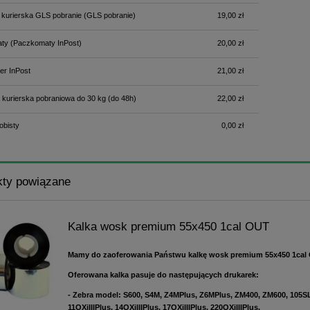
 kurierska GLS pobranie
(GLS pobranie)
19,00 zł
ty
(Paczkomaty InPost)
20,00 zł
er InPost
21,00 zł
 kurierska pobraniowa do 30 kg
(do 48h)
22,00 zł
obisty
0,00 zł
kty powiązane
Kalka wosk premium 55x450 1cal OUT
Mamy do zaoferowania Państwu kalkę wosk premium 55x450 1cal
Oferowana kalka pasuje do następujących drukarek:
- Zebra model: S600, S4M, Z4MPlus, Z6MPlus, ZM400, ZM600, 105SL
11OXiIIIPlus, 14OXiIIIPlus, 17OXiIIIPlus, 220OXiIIIPlus,