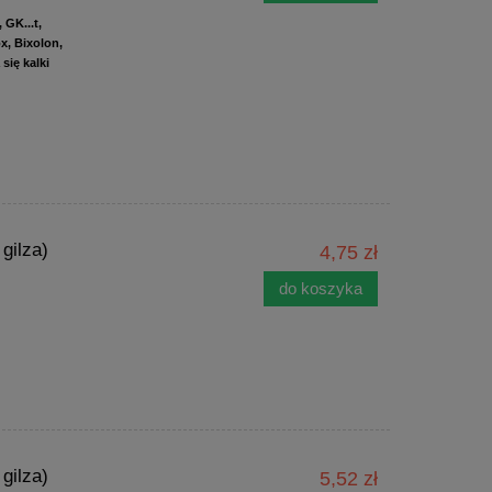
 GK...t,
x, Bixolon,
się kalki
gilza)
4,75 zł
do koszyka
gilza)
5,52 zł