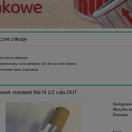
czne zakupy
żne formy płatności
arantowany zwrot pieniędzy (10 dni na zwrot towaru)
yfrowane dane i transakcje
wosk standard 50x74 1/2 cala OUT
Dostępnoś
Wysyłka w
Dostawa:
Cena n