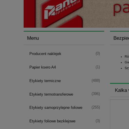
Menu
Bezpie
(0)
Producent naklejek
Ró
Gw
(1)
Papier ksero A4
Sz
(488)
Etykiety termiczne
Kalka 
(396)
Etykiety termotransferowe
(255)
Etykiety samoprzylepne foliowe
(3)
Etykiety foliowe bezklejowe