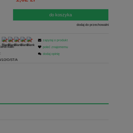
ści
do koszyka
.
dodaj do przechowalni
zapytaj o produkt
andi kalki
poleć znajomemu
:
dodaj opinię
/1/2/O/ST/A