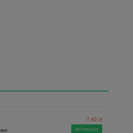
7,40 zł
do koszyka
 OUT.