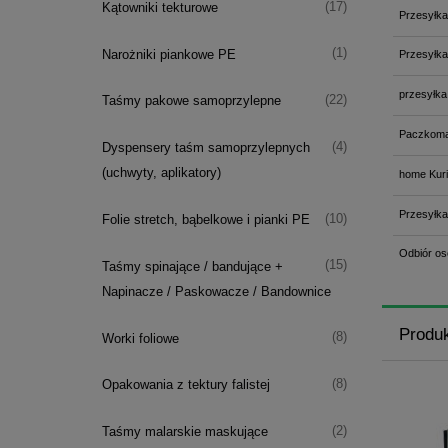
(17)
Kątowniki tekturowe
Przesyłka
(1)
Narożniki piankowe PE
Przesyłka
przesyłka
(22)
Taśmy pakowe samoprzylepne
Paczkoma
(4)
Dyspensery taśm samoprzylepnych
(uchwyty, aplikatory)
home Kuri
Przesyłka
(10)
Folie stretch, bąbelkowe i pianki PE
Odbiór os
(15)
Taśmy spinające / bandujące +
Napinacze / Paskowacze / Bandownice
Produ
(8)
Worki foliowe
(8)
Opakowania z tektury falistej
(2)
Taśmy malarskie maskujące