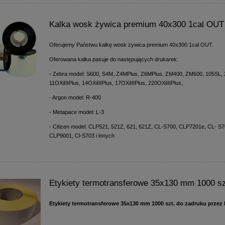
Kalka wosk żywica premium 40x300 1cal OUT
Oferujemy Państwu kalkę wosk żywica premium 40x300 1cal OUT.
Oferowana kalka pasuje do następujących drukarek:
- Zebra model: S600, S4M, Z4MPlus, Z6MPlus, ZM400, ZM600, 105SL, 
11OXiIIIPlus, 14OXiIIIPlus, 17OXiIIIPlus, 220OXiIIIPlus,
- Argon model: R-400
- Metapace model: L-3
- Citizen model: CLP521, 521Z, 621, 621Z, CL-S700, CLP7201e, CL- S
CLP9001, Cl-S703 i innych
Etykiety termotransferowe 35x130 mm 1000 sz
Etykiety termotransferowe 35x130 mm 1000 szt. do zadruku przez 