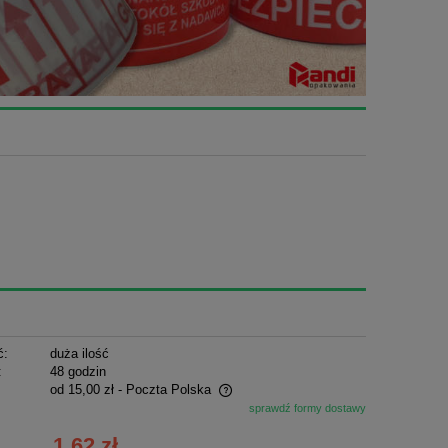
ć:
duża ilość
:
48 godzin
od 15,00 zł
- Poczta Polska
sprawdź formy dostawy
ie zawiera ewentualnych kosztów
1,62 zł