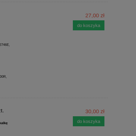
27,00 zł
do koszyka
2746E,
700R,
t.
30,00 zł
do koszyka
kalkę