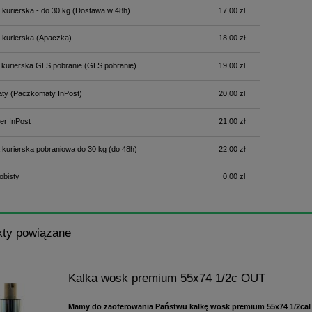
 kurierska - do 30 kg
(Dostawa w 48h)
17,00 zł
 kurierska
(Apaczka)
18,00 zł
 kurierska GLS pobranie
(GLS pobranie)
19,00 zł
ty
(Paczkomaty InPost)
20,00 zł
er InPost
21,00 zł
 kurierska pobraniowa do 30 kg
(do 48h)
22,00 zł
obisty
0,00 zł
kty powiązane
Kalka wosk premium 55x74 1/2c OUT
Mamy do zaoferowania Państwu kalkę wosk premium 55x74 1/2cal