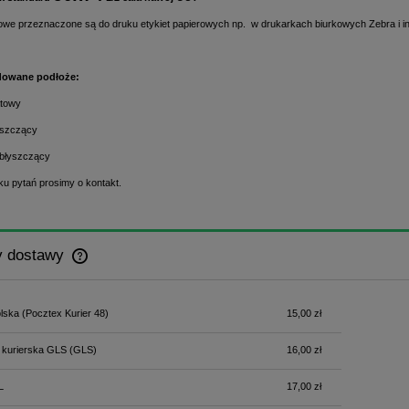
owe przeznaczone są do druku etykiet papierowych np. w drukarkach biurkowych Zebra i i
owane podłoże:
atowy
łyszczący
łbłyszczący
u pytań prosimy o kontakt.
y dostawy
Cena nie zawiera ewentualnych kosztów
lska
(Pocztex Kurier 48)
15,00 zł
płatności
 kurierska GLS
(GLS)
16,00 zł
L
17,00 zł