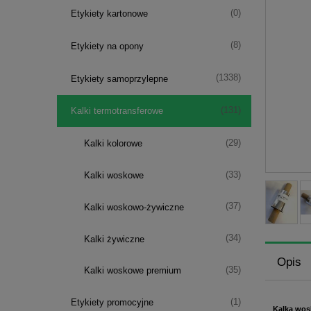
(0)
Etykiety kartonowe
(8)
Etykiety na opony
(1338)
Etykiety samoprzylepne
(131)
Kalki termotransferowe
(29)
Kalki kolorowe
(33)
Kalki woskowe
(37)
Kalki woskowo-żywiczne
(34)
Kalki żywiczne
Opis
(35)
Kalki woskowe premium
(1)
Etykiety promocyjne
Kalka wos