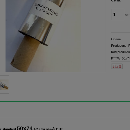
Cena:
płatno
szt
Ocena:
Producent:
R
Kod produktu
KTTW_50x74
50x74
k standard
1/2 cala nawój OUT