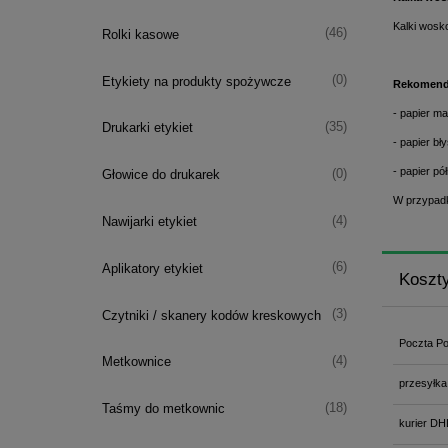
Kalki wosk
(46)
Rolki kasowe
(0)
Etykiety na produkty spożywcze
Rekomend
- papier m
(35)
Drukarki etykiet
- papier b
- papier pó
(0)
Głowice do drukarek
W przypadk
(4)
Nawijarki etykiet
(6)
Aplikatory etykiet
Koszt
(3)
Czytniki / skanery kodów kreskowych
Poczta Po
(4)
Metkownice
przesyłka
(18)
Taśmy do metkownic
kurier DH