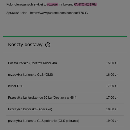
Kolor oferowanych etykiet to
różowy
; nr koloru:
PANTONE 176c
.
Sprawdź kolor:
https://www.pantone.com/connect/176-C/
Koszty dostawy
Cena nie zawiera ewentualnych kosztów płatności
Poczta Polska
(Pocztex Kurier 48)
15,00 zł
przesyłka kurierska GLS
(GLS)
16,00 zł
kurier DHL
17,00 zł
Przesyłka kurierska - do 30 kg
(Dostawa w 48h)
17,00 zł
Przesyłka kurierska
(Apaczka)
18,00 zł
przesyłka kurierska GLS pobranie
(GLS pobranie)
19,00 zł