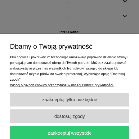
.
..
PPHU Randi
ul. Słoneczna Dolina 1
83-010 Straszyn
Dbamy o Twoją prywatność
MAGAZYN I BIURO FIRMY:
Pliki cookies i pokrewne im technologie umożliwiają poprawne działanie strony i
PPHU Randi
pomagają nam dostosować ofertę do Twoich potrzeb. Możesz zaakceptować
ul. Starogardzka 77 (wjazd od ul. Plażowej)
wykorzystanie przez nas wszystkich tych plików i przejść do sklepu lub
83-010 Straszyn
dostosować użycie plików do swoich preferencji, wybierając opcję "Dostosuj
zgody".
+48 58 770 31 80
- centrala
Więcej o plikach cookies przeczytasz w naszej Polityce prywatności.
+48 58 770 31 81
- dział sprzedaży
+48 58 770 31 82
- księgowość
zaakceptuj tylko niezbędne
+48 58 770 31 83
- wyceny i drukowanie etykiet
(+48) 515 234 369
- Magda - dział sprzedaży,
magda@randi.pl
dostosuj zgody
(+48) 791 200 096
- Krzysztof - drukowanie etykiet,
krzysztof@randi.pl
(+48) 602 794 901
- Sebastian - wyceny i doradztwo techniczne,
biuro@randi.pl
zaakceptuj wszystkie