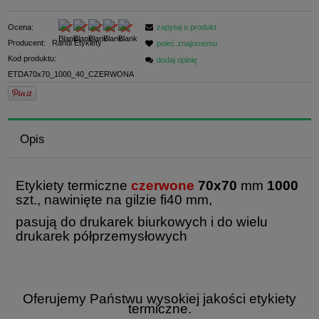
Ocena:
zapytaj o produkt
Producent:
Randi Etykiety
poleć znajomemu
Kod produktu:
dodaj opinię
ETDA70x70_1000_40_CZERWONA
Opis
Etykiety te
rmiczne
czerwone
70x70
mm
1000
szt., nawinięte na gilzie fi40 mm,
pasują do drukarek biurkowych i do wielu
drukarek półprzemysłowych
Oferujemy Państwu wysokiej jakości etykiety
termiczne.