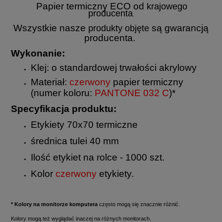
Papier termiczny ECO od
krajowego
producenta
.
Wszystkie nasze
są gwarancją
produ
kty
objęte
producenta.
Wykonanie:
Klej: o standardowej trwałości akrylowy
Materiał:
czerwony
papier termiczny
(numer koloru:
PANTONE 032 C
)*
Specyfikacja produktu:
Etykiety 70x70 termiczne
średnica tulei 40 mm
Ilość etykiet na rolce - 1000 szt.
Kolor
czerwony
etykiety.
* Kolory na monitorze komputera
często mogą się znacznie różnić.
Kolory mogą też wyglądać inaczej na różnych monitorach.