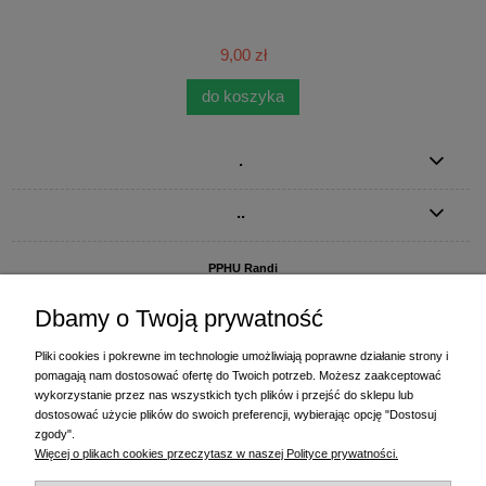
9,00 zł
do koszyka
.
..
PPHU Randi
ul. Słoneczna Dolina 1
83-010 Straszyn
Dbamy o Twoją prywatność
MAGAZYN I BIURO FIRMY:
Pliki cookies i pokrewne im technologie umożliwiają poprawne działanie strony i
PPHU Randi
pomagają nam dostosować ofertę do Twoich potrzeb. Możesz zaakceptować
ul. Starogardzka 77 (wjazd od ul. Plażowej)
wykorzystanie przez nas wszystkich tych plików i przejść do sklepu lub
83-010 Straszyn
dostosować użycie plików do swoich preferencji, wybierając opcję "Dostosuj
zgody".
+48 58 770 31 80
- centrala
Więcej o plikach cookies przeczytasz w naszej Polityce prywatności.
+48 58 770 31 81
- dział sprzedaży