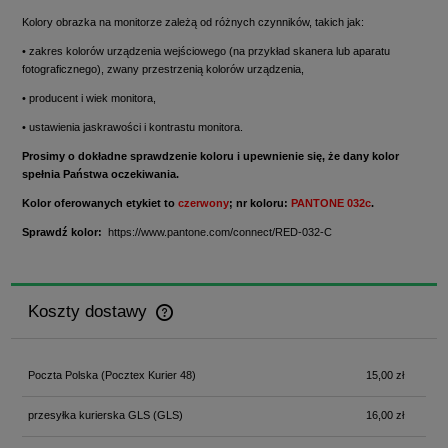
Kolory obrazka na monitorze zależą od różnych czynników, takich jak:
• zakres kolorów urządzenia wejściowego (na przykład skanera lub aparatu
fotograficznego), zwany przestrzenią kolorów urządzenia,
• producent i wiek monitora,
• ustawienia jaskrawości i kontrastu monitora.
Prosimy o dokładne sprawdzenie koloru i upewnienie się, że dany kolor
spełnia Państwa oczekiwania.
Kolor oferowanych etykiet to
czerwony
; nr koloru:
PANTONE 032c
.
Sprawdź kolor:
https://www.pantone.com/connect/RED-032-C
Koszty dostawy
Cena nie zawiera ewentualnych kosztów płatności
Poczta Polska
(Pocztex Kurier 48)
15,00 zł
przesyłka kurierska GLS
(GLS)
16,00 zł