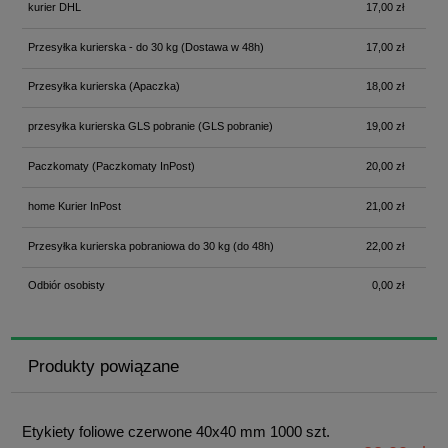
kurier DHL
17,00 zł
Przesyłka kurierska - do 30 kg
(Dostawa w 48h)
17,00 zł
Przesyłka kurierska
(Apaczka)
18,00 zł
przesyłka kurierska GLS pobranie
(GLS pobranie)
19,00 zł
Paczkomaty
(Paczkomaty InPost)
20,00 zł
home Kurier InPost
21,00 zł
Przesyłka kurierska pobraniowa do 30 kg
(do 48h)
22,00 zł
Odbiór osobisty
0,00 zł
Produkty powiązane
Etykiety foliowe czerwone 40x40 mm 1000 szt.