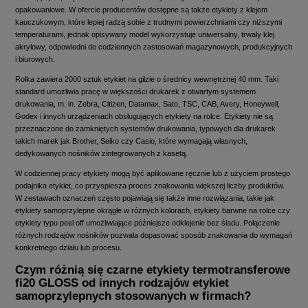
opakowaniowe. W ofercie producentów dostępne są także etykiety z klejem
kauczukowym, które lepiej radzą sobie z trudnymi powierzchniami czy niższymi
temperaturami, jednak opisywany model wykorzystuje uniwersalny, trwały klej
akrylowy, odpowiedni do codziennych zastosowań magazynowych, produkcyjnych
i biurowych.
Rolka zawiera 2000 sztuk etykiet na gilzie o średnicy wewnętrznej 40 mm. Taki
standard umożliwia pracę w większości drukarek z otwartym systemem
drukowania, m. in. Zebra, Citizen, Datamax, Sato, TSC, CAB, Avery, Honeywell,
Godex i innych urządzeniach obsługujących etykiety na rolce. Etykiety nie są
przeznaczone do zamkniętych systemów drukowania, typowych dla drukarek
takich marek jak Brother, Seiko czy Casio, które wymagają własnych,
dedykowanych nośników zintegrowanych z kasetą.
W codziennej pracy etykiety mogą być aplikowane ręcznie lub z użyciem prostego
podajnika etykiet, co przyspiesza proces znakowania większej liczby produktów.
W zestawach oznaczeń często pojawiają się także inne rozwiązania, takie jak
etykiety samoprzylepne okrągłe w różnych kolorach, etykiety barwne na rolce czy
etykiety typu peel off umożliwiające późniejsze odklejenie bez śladu. Połączenie
różnych rodzajów nośników pozwala dopasować sposób znakowania do wymagań
konkretnego działu lub procesu.
Czym różnią się czarne etykiety termotransferowe
fi20 GLOSS od innych rodzajów etykiet
samoprzylepnych stosowanych w firmach?