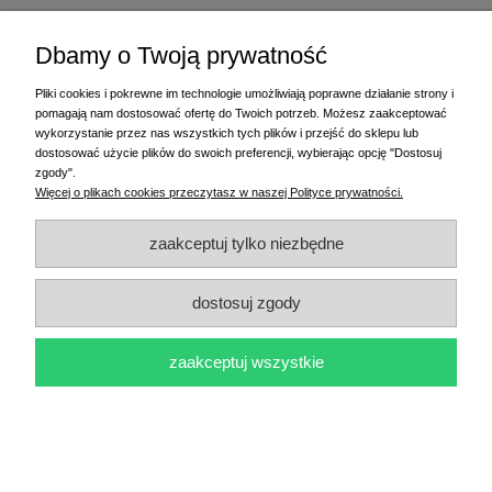
Etykiety termotransferowe fi20 500 szt. klej kauczuk gilza fi25
CIEMNO ZIELONE
Dbamy o Twoją prywatność
2,00 zł
Pliki cookies i pokrewne im technologie umożliwiają poprawne działanie strony i
2,45 zł
pomagają nam dostosować ofertę do Twoich potrzeb. Możesz zaakceptować
do koszyka
wykorzystanie przez nas wszystkich tych plików i przejść do sklepu lub
dostosować użycie plików do swoich preferencji, wybierając opcję "Dostosuj
zgody".
Więcej o plikach cookies przeczytasz w naszej Polityce prywatności.
zaakceptuj tylko niezbędne
Etykiety termotransferowe fi20 500 szt. klej kauczuk gilza fi25
CZERWONE
dostosuj zgody
2,00 zł
2,45 zł
zaakceptuj wszystkie
do koszyka