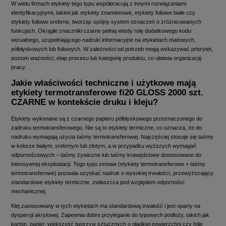
W wielu firmach etykiety tego typu współpracują z innymi rozwiązaniami
identyfikacyjnymi, takimi jak etykiety znamionowe, etykiety foliowe białe czy
etykiety foliowe srebrne, tworząc spójny system oznaczeń o zróżnicowanych
funkcjach. Okrągłe znaczniki czarne pełnią wtedy rolę dodatkowego kodu
wizualnego, uzupełniającego nadruki informacyjne na etykietach matowych,
półbłyskowych lub foliowych. W zależności od potrzeb mogą wskazywać priorytet,
poziom ważności, etap procesu lub kategorię produktu, co ułatwia organizację
pracy.
Jakie właściwości techniczne i użytkowe mają
etykiety termotransferowe fi20 GLOSS 2000 szt.
CZARNE w kontekście druku i kleju?
Etykiety wykonane są z czarnego papieru półbłyskowego przeznaczonego do
zadruku termotransferowego. Nie są to etykiety termiczne, co oznacza, że do
nadruku wymagają użycia taśmy termotransferowej. Najczęściej stosuje się taśmy
w kolorze białym, srebrnym lub złotym, a w przypadku wyższych wymagań
odpornościowych – taśmy żywiczne lub taśmy krawędziowe dostosowane do
intensywnej eksploatacji. Tego typu zestaw (etykiety termotransferowe + taśmy
termotransferowe) pozwala uzyskać nadruk o wysokiej trwałości, przewyższający
standardowe etykiety termiczne, zwłaszcza pod względem odporności
mechanicznej.
Klej zastosowany w tych etykietach ma standardową trwałość i jest oparty na
dyspersji akrylowej. Zapewnia dobre przyleganie do typowych podłoży, takich jak
karton, papier, większość tworzyw sztucznych o gładkiej powierzchni czy folie