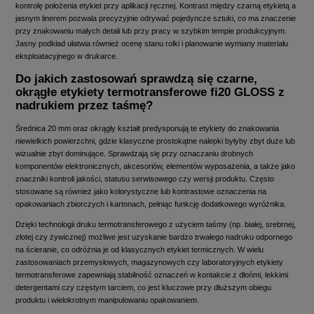
kontrolę położenia etykiet przy aplikacji ręcznej. Kontrast między czarną etykietą a
jasnym linerem pozwala precyzyjnie odrywać pojedyncze sztuki, co ma znaczenie
przy znakowaniu małych detali lub przy pracy w szybkim tempie produkcyjnym.
Jasny podkład ułatwia również ocenę stanu rolki i planowanie wymiany materiału
eksploatacyjnego w drukarce.
Do jakich zastosowań sprawdzą się czarne,
okrągłe etykiety termotransferowe fi20 GLOSS z
nadrukiem przez taśmę?
Średnica 20 mm oraz okrągły kształt predysponują te etykiety do znakowania
niewielkich powierzchni, gdzie klasyczne prostokątne nalepki byłyby zbyt duże lub
wizualnie zbyt dominujące. Sprawdzają się przy oznaczaniu drobnych
komponentów elektronicznych, akcesoriów, elementów wyposażenia, a także jako
znaczniki kontroli jakości, statusu serwisowego czy wersji produktu. Często
stosowane są również jako kolorystyczne lub kontrastowe oznaczenia na
opakowaniach zbiorczych i kartonach, pełniąc funkcję dodatkowego wyróżnika.
Dzięki technologii druku termotransferowego z użyciem taśmy (np. białej, srebrnej,
złotej czy żywicznej) możliwe jest uzyskanie bardzo trwałego nadruku odpornego
na ścieranie, co odróżnia je od klasycznych etykiet termicznych. W wielu
zastosowaniach przemysłowych, magazynowych czy laboratoryjnych etykiety
termotransferowe zapewniają stabilność oznaczeń w kontakcie z dłońmi, lekkimi
detergentami czy częstym tarciem, co jest kluczowe przy dłuższym obiegu
produktu i wielokrotnym manipulowaniu opakowaniem.