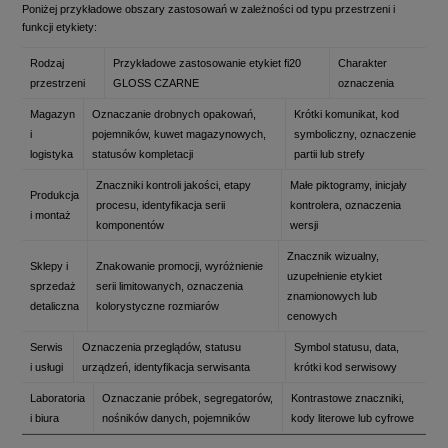
Poniżej przykładowe obszary zastosowań w zależności od typu przestrzeni i
funkcji etykiety:
Rodzaj
Przykładowe zastosowanie etykiet fi20
Charakter
przestrzeni
GLOSS CZARNE
oznaczenia
Magazyn
Oznaczanie drobnych opakowań,
Krótki komunikat, kod
i
pojemników, kuwet magazynowych,
symboliczny, oznaczenie
logistyka
statusów kompletacji
partii lub strefy
Znaczniki kontroli jakości, etapy
Małe piktogramy, inicjały
Produkcja
procesu, identyfikacja serii
kontrolera, oznaczenia
i montaż
komponentów
wersji
Znacznik wizualny,
Sklepy i
Znakowanie promocji, wyróżnienie
uzupełnienie etykiet
sprzedaż
serii limitowanych, oznaczenia
znamionowych lub
detaliczna
kolorystyczne rozmiarów
cenowych
Serwis
Oznaczenia przeglądów, statusu
Symbol statusu, data,
i usługi
urządzeń, identyfikacja serwisanta
krótki kod serwisowy
Laboratoria
Oznaczanie próbek, segregatorów,
Kontrastowe znaczniki,
i biura
nośników danych, pojemników
kody literowe lub cyfrowe