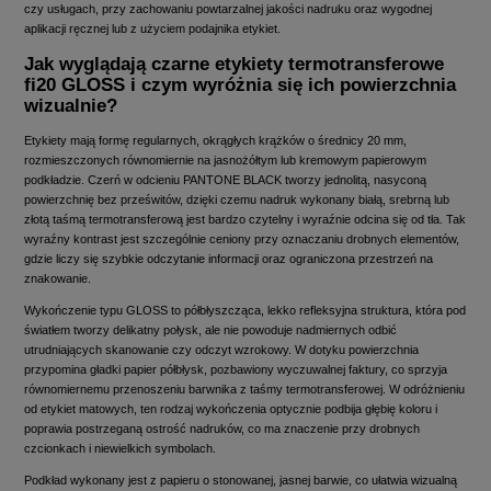
czy usługach, przy zachowaniu powtarzalnej jakości nadruku oraz wygodnej
aplikacji ręcznej lub z użyciem podajnika etykiet.
Jak wyglądają czarne etykiety termotransferowe
fi20 GLOSS i czym wyróżnia się ich powierzchnia
wizualnie?
Etykiety mają formę regularnych, okrągłych krążków o średnicy 20 mm,
rozmieszczonych równomiernie na jasnożółtym lub kremowym papierowym
podkładzie. Czerń w odcieniu PANTONE BLACK tworzy jednolitą, nasyconą
powierzchnię bez prześwitów, dzięki czemu nadruk wykonany białą, srebrną lub
złotą taśmą termotransferową jest bardzo czytelny i wyraźnie odcina się od tła. Tak
wyraźny kontrast jest szczególnie ceniony przy oznaczaniu drobnych elementów,
gdzie liczy się szybkie odczytanie informacji oraz ograniczona przestrzeń na
znakowanie.
Wykończenie typu GLOSS to półbłyszcząca, lekko refleksyjna struktura, która pod
światłem tworzy delikatny połysk, ale nie powoduje nadmiernych odbić
utrudniających skanowanie czy odczyt wzrokowy. W dotyku powierzchnia
przypomina gładki papier półbłysk, pozbawiony wyczuwalnej faktury, co sprzyja
równomiernemu przenoszeniu barwnika z taśmy termotransferowej. W odróżnieniu
od etykiet matowych, ten rodzaj wykończenia optycznie podbija głębię koloru i
poprawia postrzeganą ostrość nadruków, co ma znaczenie przy drobnych
czcionkach i niewielkich symbolach.
Podkład wykonany jest z papieru o stonowanej, jasnej barwie, co ułatwia wizualną