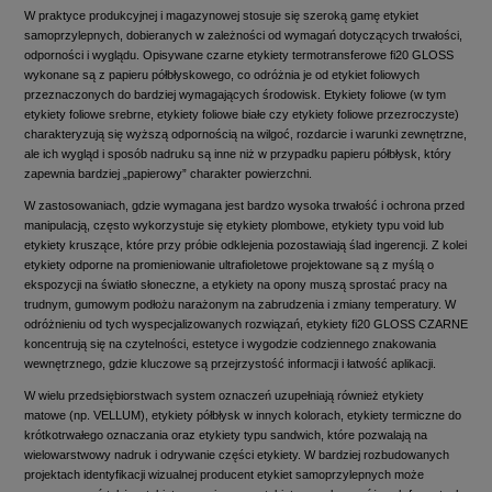
W praktyce produkcyjnej i magazynowej stosuje się szeroką gamę etykiet
samoprzylepnych, dobieranych w zależności od wymagań dotyczących trwałości,
odporności i wyglądu. Opisywane czarne etykiety termotransferowe fi20 GLOSS
wykonane są z papieru półbłyskowego, co odróżnia je od etykiet foliowych
przeznaczonych do bardziej wymagających środowisk. Etykiety foliowe (w tym
etykiety foliowe srebrne, etykiety foliowe białe czy etykiety foliowe przezroczyste)
charakteryzują się wyższą odpornością na wilgoć, rozdarcie i warunki zewnętrzne,
ale ich wygląd i sposób nadruku są inne niż w przypadku papieru półbłysk, który
zapewnia bardziej „papierowy” charakter powierzchni.
W zastosowaniach, gdzie wymagana jest bardzo wysoka trwałość i ochrona przed
manipulacją, często wykorzystuje się etykiety plombowe, etykiety typu void lub
etykiety kruszące, które przy próbie odklejenia pozostawiają ślad ingerencji. Z kolei
etykiety odporne na promieniowanie ultrafioletowe projektowane są z myślą o
ekspozycji na światło słoneczne, a etykiety na opony muszą sprostać pracy na
trudnym, gumowym podłożu narażonym na zabrudzenia i zmiany temperatury. W
odróżnieniu od tych wyspecjalizowanych rozwiązań, etykiety fi20 GLOSS CZARNE
koncentrują się na czytelności, estetyce i wygodzie codziennego znakowania
wewnętrznego, gdzie kluczowe są przejrzystość informacji i łatwość aplikacji.
W wielu przedsiębiorstwach system oznaczeń uzupełniają również etykiety
matowe (np. VELLUM), etykiety półbłysk w innych kolorach, etykiety termiczne do
krótkotrwałego oznaczania oraz etykiety typu sandwich, które pozwalają na
wielowarstwowy nadruk i odrywanie części etykiety. W bardziej rozbudowanych
projektach identyfikacji wizualnej producent etykiet samoprzylepnych może