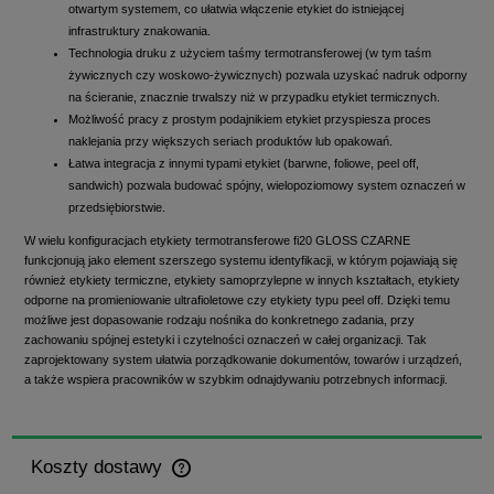
otwartym systemem, co ułatwia włączenie etykiet do istniejącej
infrastruktury znakowania.
Technologia druku z użyciem taśmy termotransferowej (w tym taśm
żywicznych czy woskowo‑żywicznych) pozwala uzyskać nadruk odporny
na ścieranie, znacznie trwalszy niż w przypadku etykiet termicznych.
Możliwość pracy z prostym podajnikiem etykiet przyspiesza proces
naklejania przy większych seriach produktów lub opakowań.
Łatwa integracja z innymi typami etykiet (barwne, foliowe, peel off,
sandwich) pozwala budować spójny, wielopoziomowy system oznaczeń w
przedsiębiorstwie.
W wielu konfiguracjach etykiety termotransferowe fi20 GLOSS CZARNE
funkcjonują jako element szerszego systemu identyfikacji, w którym pojawiają się
również etykiety termiczne, etykiety samoprzylepne w innych kształtach, etykiety
odporne na promieniowanie ultrafioletowe czy etykiety typu peel off. Dzięki temu
możliwe jest dopasowanie rodzaju nośnika do konkretnego zadania, przy
zachowaniu spójnej estetyki i czytelności oznaczeń w całej organizacji. Tak
zaprojektowany system ułatwia porządkowanie dokumentów, towarów i urządzeń,
a także wspiera pracowników w szybkim odnajdywaniu potrzebnych informacji.
Koszty dostawy
Cena nie zawiera ewentualnych kosztów płatności