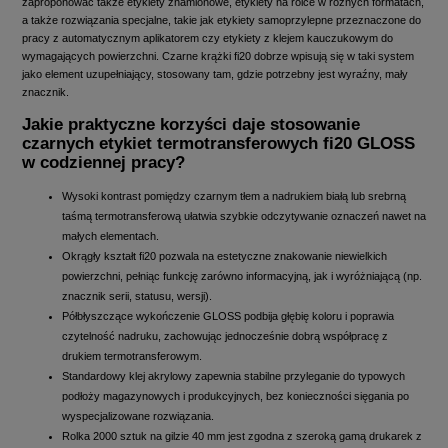
zaproponować także etykiety znamionowe, etykiety na rolce w różnych formatach,
a także rozwiązania specjalne, takie jak etykiety samoprzylepne przeznaczone do
pracy z automatycznym aplikatorem czy etykiety z klejem kauczukowym do
wymagających powierzchni. Czarne krążki fi20 dobrze wpisują się w taki system
jako element uzupełniający, stosowany tam, gdzie potrzebny jest wyraźny, mały
znacznik.
Jakie praktyczne korzyści daje stosowanie
czarnych etykiet termotransferowych fi20 GLOSS
w codziennej pracy?
Wysoki kontrast pomiędzy czarnym tłem a nadrukiem białą lub srebrną
taśmą termotransferową ułatwia szybkie odczytywanie oznaczeń nawet na
małych elementach.
Okrągły kształt fi20 pozwala na estetyczne znakowanie niewielkich
powierzchni, pełniąc funkcję zarówno informacyjną, jak i wyróżniającą (np.
znacznik serii, statusu, wersji).
Półbłyszczące wykończenie GLOSS podbija głębię koloru i poprawia
czytelność nadruku, zachowując jednocześnie dobrą współpracę z
drukiem termotransferowym.
Standardowy klej akrylowy zapewnia stabilne przyleganie do typowych
podłoży magazynowych i produkcyjnych, bez konieczności sięgania po
wyspecjalizowane rozwiązania.
Rolka 2000 sztuk na gilzie 40 mm jest zgodna z szeroką gamą drukarek z