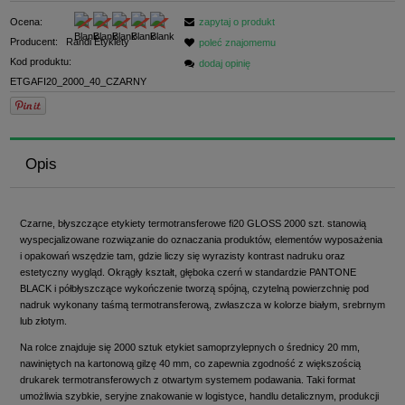
Ocena:
zapytaj o produkt
Producent:
Randi Etykiety
poleć znajomemu
Kod produktu:
dodaj opinię
ETGAFI20_2000_40_CZARNY
Opis
Czarne, błyszczące etykiety termotransferowe fi20 GLOSS 2000 szt. stanowią
wyspecjalizowane rozwiązanie do oznaczania produktów, elementów wyposażenia
i opakowań wszędzie tam, gdzie liczy się wyrazisty kontrast nadruku oraz
estetyczny wygląd. Okrągły kształt, głęboka czerń w standardzie PANTONE
BLACK i półbłyszczące wykończenie tworzą spójną, czytelną powierzchnię pod
nadruk wykonany taśmą termotransferową, zwłaszcza w kolorze białym, srebrnym
lub złotym.
Na rolce znajduje się 2000 sztuk etykiet samoprzylepnych o średnicy 20 mm,
nawiniętych na kartonową gilzę 40 mm, co zapewnia zgodność z większością
drukarek termotransferowych z otwartym systemem podawania. Taki format
umożliwia szybkie, seryjne znakowanie w logistyce, handlu detalicznym, produkcji