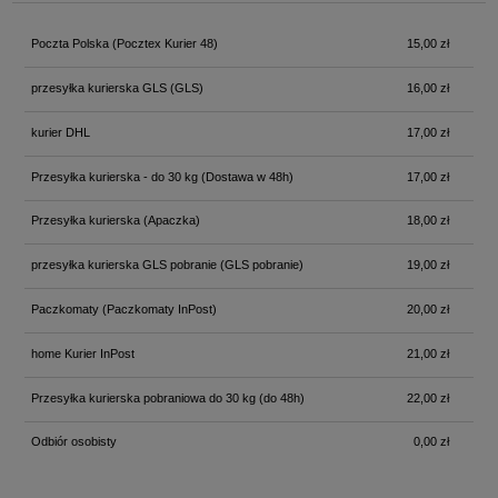
Poczta Polska
(Pocztex Kurier 48)
15,00 zł
przesyłka kurierska GLS
(GLS)
16,00 zł
kurier DHL
17,00 zł
Przesyłka kurierska - do 30 kg
(Dostawa w 48h)
17,00 zł
Przesyłka kurierska
(Apaczka)
18,00 zł
przesyłka kurierska GLS pobranie
(GLS pobranie)
19,00 zł
Paczkomaty
(Paczkomaty InPost)
20,00 zł
home Kurier InPost
21,00 zł
Przesyłka kurierska pobraniowa do 30 kg
(do 48h)
22,00 zł
Odbiór osobisty
0,00 zł