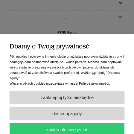
.
..
PPHU Randi
ul. Słoneczna Dolina 1
83-010 Straszyn
Dbamy o Twoją prywatność
MAGAZYN I BIURO FIRMY:
Pliki cookies i pokrewne im technologie umożliwiają poprawne działanie strony i
PPHU Randi
pomagają nam dostosować ofertę do Twoich potrzeb. Możesz zaakceptować
ul. Starogardzka 77 (wjazd od ul. Plażowej)
wykorzystanie przez nas wszystkich tych plików i przejść do sklepu lub
83-010 Straszyn
dostosować użycie plików do swoich preferencji, wybierając opcję "Dostosuj
zgody".
+48 58 770 31 80
- centrala
Więcej o plikach cookies przeczytasz w naszej Polityce prywatności.
+48 58 770 31 81
- dział sprzedaży
+48 58 770 31 82
- księgowość
zaakceptuj tylko niezbędne
+48 58 770 31 83
- wyceny i drukowanie etykiet
(+48) 515 234 369
- Magda - dział sprzedaży,
magda@randi.pl
dostosuj zgody
(+48) 791 200 096
- Krzysztof - drukowanie etykiet,
krzysztof@randi.pl
(+48) 602 794 901
- Sebastian - wyceny i doradztwo techniczne,
biuro@randi.pl
zaakceptuj wszystkie