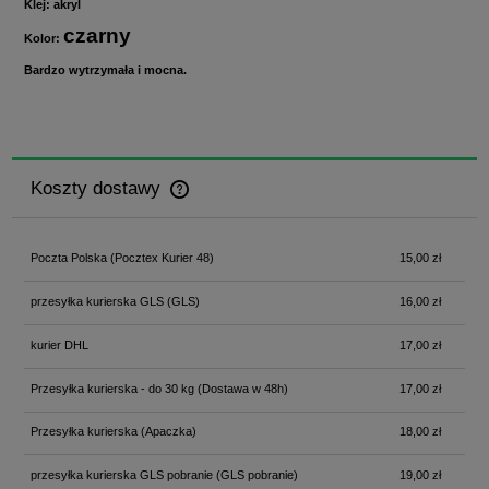
Klej: akryl
czarny
Kolor:
Bardzo wytrzymała i mocna.
Koszty dostawy
Cena nie zawiera ewentualnych kosztów płatności
Poczta Polska
(Pocztex Kurier 48)
15,00 zł
przesyłka kurierska GLS
(GLS)
16,00 zł
kurier DHL
17,00 zł
Przesyłka kurierska - do 30 kg
(Dostawa w 48h)
17,00 zł
Przesyłka kurierska
(Apaczka)
18,00 zł
przesyłka kurierska GLS pobranie
(GLS pobranie)
19,00 zł