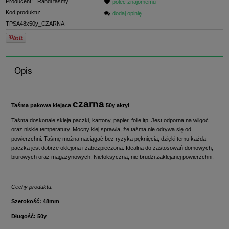
Producent:
Randi taśmy
poleć znajomemu
Kod produktu:
dodaj opinię
TPSA48x50y_CZARNA
Opis
czarna
Taśma pakowa klejąca
50y akryl
Taśma doskonale skleja paczki, kartony, papier, folie itp. Jest odporna na wilgoć
oraz niskie temperatury. Mocny klej sprawia, że taśma nie odrywa się od
powierzchni. Taśmę można naciągać bez ryzyka pęknięcia, dzięki temu każda
paczka jest dobrze oklejona i zabezpieczona. Idealna do zastosowań domowych,
biurowych oraz magazynowych. Nietoksyczna, nie brudzi zaklejanej powierzchni.
Cechy produktu:
Szerokość: 48mm
Długość: 50y