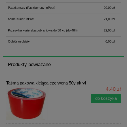
Paczkomaty
(Paczkomaty InPost)
20,00 zł
home Kurier InPost
21,00 zł
Przesyłka kurierska pobraniowa do 30 kg
(do 48h)
22,00 zł
Odbiór osobisty
0,00 zł
Produkty powiązane
Taśma pakowa klejąca czerwona 50y akryl
4,40 zł
do koszyka