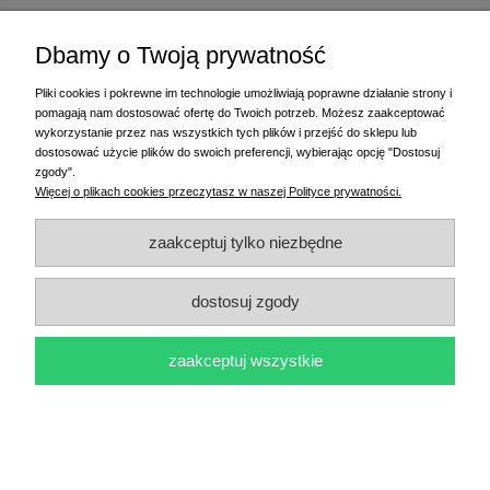
Dbamy o Twoją prywatność
Pliki cookies i pokrewne im technologie umożliwiają poprawne działanie strony i
pomagają nam dostosować ofertę do Twoich potrzeb. Możesz zaakceptować
wykorzystanie przez nas wszystkich tych plików i przejść do sklepu lub
dostosować użycie plików do swoich preferencji, wybierając opcję "Dostosuj
zgody".
Więcej o plikach cookies przeczytasz w naszej Polityce prywatności.
zaakceptuj tylko niezbędne
Etykiety termotransferowe 50x80 mm 500 szt.
dostosuj zgody
10,60 zł
zaakceptuj wszystkie
do koszyka