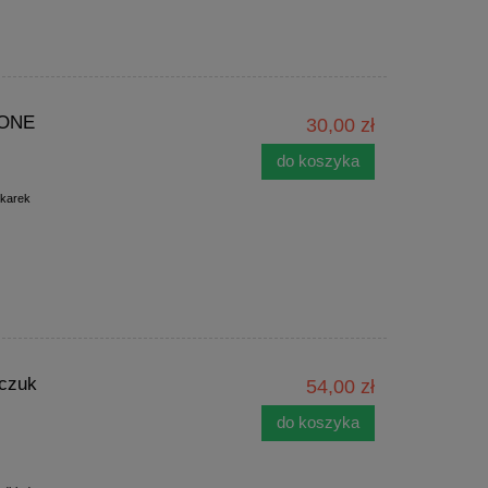
LONE
30,00 zł
do koszyka
ukarek
uczuk
54,00 zł
do koszyka