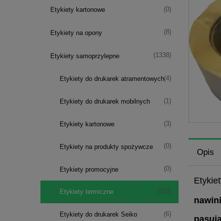
(0)
Etykiety kartonowe
(8)
Etykiety na opony
(1338)
Etykiety samoprzylepne
(4)
Etykiety do drukarek atramentowych
(1)
Etykiety do drukarek mobilnych
(3)
Etykiety kartonowe
(0)
Etykiety na produkty spożywcze
Opis
(0)
Etykiety promocyjne
Etykie
(518)
Etykiety termiczne
nawini
(6)
Etykiety do drukarek Seiko
pasuj