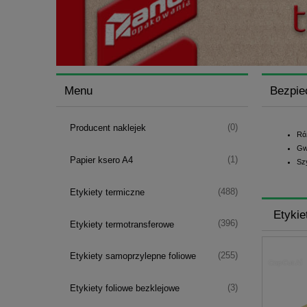
Menu
Bezpie
(0)
Producent naklejek
Ró
Gw
(1)
Papier ksero A4
Sz
(488)
Etykiety termiczne
Etykie
(396)
Etykiety termotransferowe
(255)
Etykiety samoprzylepne foliowe
(3)
Etykiety foliowe bezklejowe