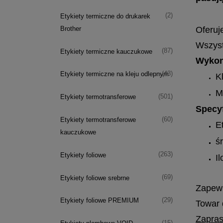
(2)
Etykiety termiczne do drukarek
Oferuj
Brother
Wszyst
(87)
Etykiety termiczne kauczukowe
Wykon
(43)
Etykiety termiczne na kleju odlepnym
K
M
(501)
Etykiety termotransferowe
Specyf
(60)
Etykiety termotransferowe
E
kauczukowe
ś
(263)
Etykiety foliowe
Il
(69)
Etykiety foliowe srebrne
Zapewn
(29)
Etykiety foliowe PREMIUM
Towar 
Zapras
(15)