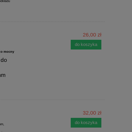
podkładu
26,00 zł
do koszyka
dzo mocny
 do
0mm
32,00 zł
do koszyka
m,