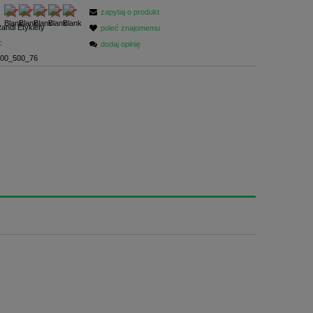
zapytaj o produkt
andi Etykiety
poleć znajomemu
:
dodaj opinię
00_500_76