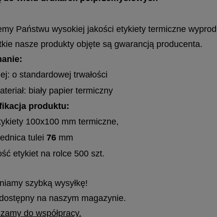
emy Państwu wysokiej jakości etykiety termiczne wypro
kie nasze produkty objęte są gwarancją producenta.
anie:
lej: o standardowej trwałości
ateriał: biały papier termiczny
ikacja produktu:
tykiety 100x100 mm termiczne,
rednica tulei
76
mm
ość etykiet na rolce 500 szt.
iamy szybką wysyłkę!
dostępny na naszym magazynie.
zamy do współpracy.