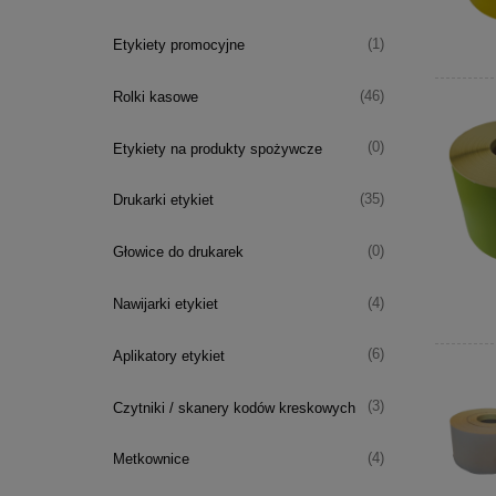
(1)
Etykiety promocyjne
(46)
Rolki kasowe
(0)
Etykiety na produkty spożywcze
(35)
Drukarki etykiet
(0)
Głowice do drukarek
(4)
Nawijarki etykiet
(6)
Aplikatory etykiet
(3)
Czytniki / skanery kodów kreskowych
(4)
Metkownice