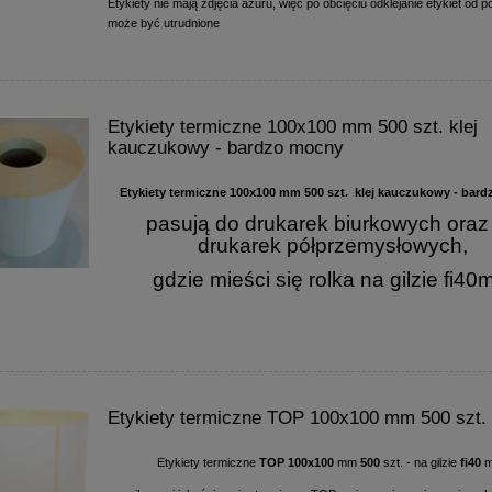
Etykiety nie mają zdjęcia ażuru, więc po obcięciu odklejanie etykiet od 
może być utrudnione
Etykiety termiczne 100x100 mm 500 szt. klej
kauczukowy - bardzo mocny
Etykiety termiczne 100x100 mm 500 szt. klej kauczukowy - bar
pasują do drukarek biurkowych oraz
drukarek półprzemysłowych,
gdzie mieści się rolka na gilzie fi4
Etykiety termiczne TOP 100x100 mm 500 szt.
Etykiety termiczne
TOP
100x100
mm
500
szt. - na gilzie
fi40
m