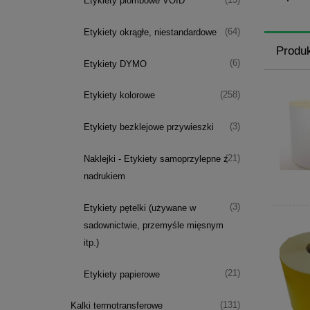
Etykiety plombowe VOID
(64)
Etykiety okrągłe, niestandardowe
Produ
(6)
Etykiety DYMO
(258)
Etykiety kolorowe
(3)
Etykiety bezklejowe przywieszki
(21)
Naklejki - Etykiety samoprzylepne z
nadrukiem
(3)
Etykiety pętelki (używane w
sadownictwie, przemyśle mięsnym
itp.)
(21)
Etykiety papierowe
(131)
Kalki termotransferowe