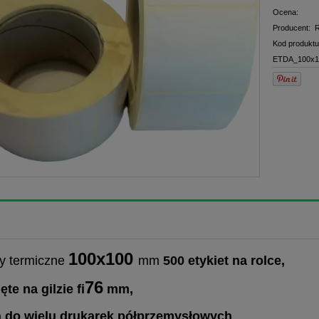
Ocena:
Producent:
R
Kod produktu
ETDA_100x1
100x100
ty termiczne
mm
500 etykiet na rolce,
76
ęte na gilzie fi
mm,
ą do wielu drukarek półprzemysłowych