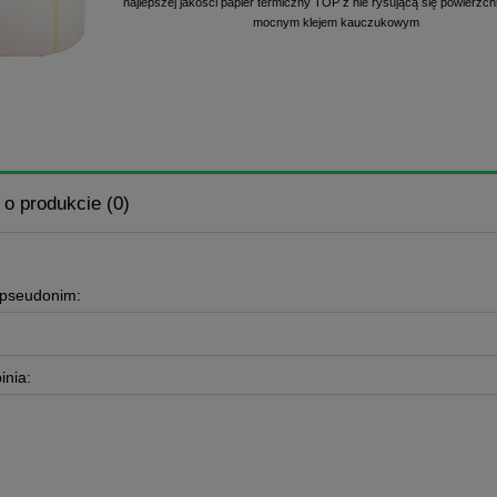
najlepszej jakości papier termiczny TOP z nie rysującą się powierzch
mocnym klejem kauczukowym
 o produkcie (0)
 pseudonim:
inia: