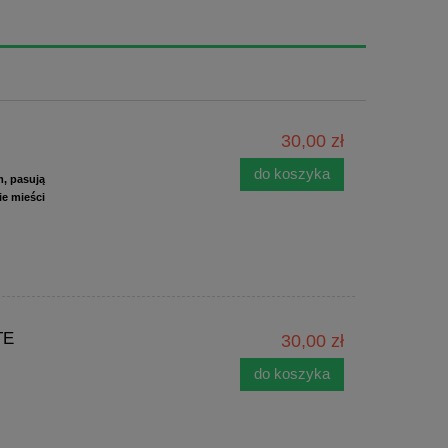
30,00 zł
do koszyka
m, pasują
ie mieści
TE
30,00 zł
do koszyka