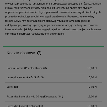
etykiet na produkty. W ramach jednej linii produktowej dostępne są również etykiety
z białej folii kruszącej, etykiety typu peel off, etykiety na opony czy etykiety
odporne na promieniowanie UV, co pozwala dostosować materiały do konkretnych
procesów technologicznych i wymagań branżowych. Przezroczyste etykiety
foliowe 32x20 mm ze znacznikiem stanowią w tym zestawie narzędzie do
estetycznego, trwałego i precyzyjnego oznaczania tam, gdzie liczy się zarówno
funkcjonalność, jak i dyskretny wygląd, a jednocześnie konieczne jest zachowanie
czytelności informacji na ograniczonej powierzchni.
Koszty dostawy
Cena nie zawiera ewentualnych kosztów płatności
Poczta Polska
(Pocztex Kurier 48)
15,00 zł
przesyłka kurierska GLS
(GLS)
16,00 zł
kurier DHL
17,00 zł
Przesyłka kurierska - do 30 kg
(Dostawa w 48h)
17,00 zł
Przesyłka kurierska
(Apaczka)
18,00 zł