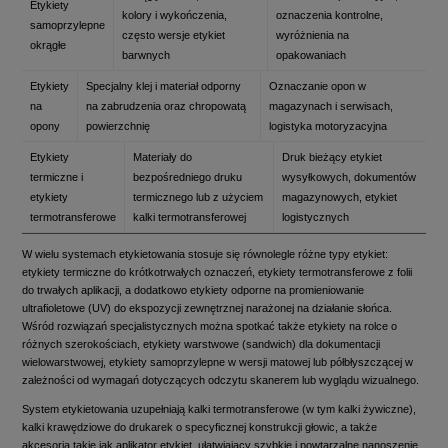
Etykiety
kolory i wykończenia,
oznaczenia kontrolne,
samoprzylepne
często wersje etykiet
wyróżnienia na
okrągłe
barwnych
opakowaniach
Etykiety
Specjalny klej i materiał odporny
Oznaczanie opon w
na
na zabrudzenia oraz chropowatą
magazynach i serwisach,
opony
powierzchnię
logistyka motoryzacyjna
Etykiety
Materiały do
Druk bieżący etykiet
termiczne i
bezpośredniego druku
wysyłkowych, dokumentów
etykiety
termicznego lub z użyciem
magazynowych, etykiet
termotransferowe
kalki termotransferowej
logistycznych
W wielu systemach etykietowania stosuje się równolegle różne typy etykiet:
etykiety termiczne do krótkotrwałych oznaczeń, etykiety termotransferowe z folii
do trwałych aplikacji, a dodatkowo etykiety odporne na promieniowanie
ultrafioletowe (UV) do ekspozycji zewnętrznej narażonej na działanie słońca.
Wśród rozwiązań specjalistycznych można spotkać także etykiety na rolce o
różnych szerokościach, etykiety warstwowe (sandwich) dla dokumentacji
wielowarstwowej, etykiety samoprzylepne w wersji matowej lub półbłyszczącej w
zależności od wymagań dotyczących odczytu skanerem lub wyglądu wizualnego.
System etykietowania uzupełniają kalki termotransferowe (w tym kalki żywiczne),
kalki krawędziowe do drukarek o specyficznej konstrukcji głowic, a także
akcesoria takie jak aplikator etykiet, ułatwiający szybkie i powtarzalne nanoszenie