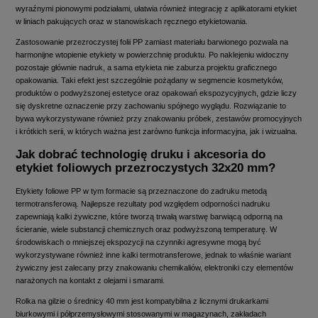
wyraźnymi pionowymi podziałami, ułatwia również integrację z aplikatorami etykiet
w liniach pakujących oraz w stanowiskach ręcznego etykietowania.
Zastosowanie przezroczystej folii PP zamiast materiału barwionego pozwala na
harmonijne wtopienie etykiety w powierzchnię produktu. Po naklejeniu widoczny
pozostaje głównie nadruk, a sama etykieta nie zaburza projektu graficznego
opakowania. Taki efekt jest szczególnie pożądany w segmencie kosmetyków,
produktów o podwyższonej estetyce oraz opakowań ekspozycyjnych, gdzie liczy
się dyskretne oznaczenie przy zachowaniu spójnego wyglądu. Rozwiązanie to
bywa wykorzystywane również przy znakowaniu próbek, zestawów promocyjnych
i krótkich serii, w których ważna jest zarówno funkcja informacyjna, jak i wizualna.
Jak dobrać technologię druku i akcesoria do
etykiet foliowych przezroczystych 32x20 mm?
Etykiety foliowe PP w tym formacie są przeznaczone do zadruku metodą
termotransferową. Najlepsze rezultaty pod względem odporności nadruku
zapewniają kalki żywiczne, które tworzą trwałą warstwę barwiącą odporną na
ścieranie, wiele substancji chemicznych oraz podwyższoną temperaturę. W
środowiskach o mniejszej ekspozycji na czynniki agresywne mogą być
wykorzystywane również inne kalki termotransferowe, jednak to właśnie wariant
żywiczny jest zalecany przy znakowaniu chemikaliów, elektroniki czy elementów
narażonych na kontakt z olejami i smarami.
Rolka na gilzie o średnicy 40 mm jest kompatybilna z licznymi drukarkami
biurkowymi i półprzemysłowymi stosowanymi w magazynach, zakładach