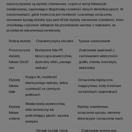
wykorzystywane są etykiety znamionowe, często w wersji foliowej lub
metalizowanej, zapewniające długotrwałą czytelność danych identyfikacyjnych. W
zastosowaniach, gdzie konieczna jest możliwość czasowego oznaczenia,
stosowane bywają etykiety typu peel off lub etykiety warstwowe (sandwich), które
umożliwiają częściowe odklejenie lub przeniesienie warstwy z nadrukiem, na
przykład do dokumentacji serwisowej.
Rodzaj etykiety
Charakterystyka wizualna
Typowe zastosowanie
Przezroczyste
Bezbarwna folia PP,
Znakowanie opakowań z
etykiety
błyszcząca powierzchnia,
zachowaniem widoczności
foliowe 32x20
dyskretny efekt „samego
grafiki, chemia, kosmetyki,
mm
nadruku”
elektronika
Kryjące tło, możliwość
Etykiety
Oznaczenia logistyczne,
intensywnego nadruku, dobra
foliowe
magazynowe, kody kreskowe
czytelność na ciemnych
białe
na kartonach i pojemnikach
podłożach
Metalizowana powierzchnia,
Etykiety
Etykiety znamionowe,
efekt techniczny lub
foliowe
oznaczenia sprzętu, elementy
podkreślający jakość, wysoka
srebrne
dekoracyjne i oznaczenia marki
estetyka
Okrągły kształt, różne
Znakowanie promocyjne,