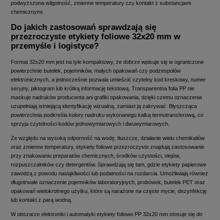
podwyższona wilgotność, zmienne temperatury czy kontakt z substancjami
chemicznymi.
Do jakich zastosowań sprawdzają się
przezroczyste etykiety foliowe 32x20 mm w
przemyśle i logistyce?
Format 32x20 mm jest na tyle kompaktowy, że dobrze wpisuje się w ograniczone
powierzchnie butelek, pojemników, małych opakowań czy podzespołów
elektronicznych, a jednocześnie pozwala umieścić czytelny kod kreskowy, numer
seryjny, piktogram lub krótką informację tekstową. Transparentna folia PP nie
maskuje nadruków producenta ani grafiki opakowania, dzięki czemu oznaczenia
uzupełniają istniejącą identyfikację wizualną, zamiast ją zakrywać. Błyszcząca
powierzchnia podkreśla kolory nadruku wykonanego kalką termotransferową, co
sprzyja czytelności kodów jednowymiarowych i dwuwymiarowych.
Ze względu na wysoką odporność na wodę, tłuszcze, działanie wielu chemikaliów
oraz zmienne temperatury, etykiety foliowe przezroczyste znajdują zastosowanie
przy znakowaniu preparatów chemicznych, środków czystości, olejów,
rozpuszczalników czy detergentów. Sprawdzają się tam, gdzie etykiety papierowe
zawodzą z powodu nasiąkliwości lub podatności na rozdarcia. Umożliwiają również
długotrwałe oznaczenie pojemników laboratoryjnych, probówek, butelek PET oraz
opakowań wielokrotnego użytku, które są narażone na częste mycie, dezynfekcję
lub kontakt z parą wodną.
W obszarze elektroniki i automatyki etykiety foliowe PP 32x20 mm stosuje się do