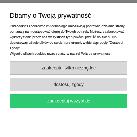
Etykiety termiczne 25x50 mm 1000 szt. fi25
Dbamy o Twoją prywatność
Pliki cookies i pokrewne im technologie umożliwiają poprawne działanie strony i
9,00 zł
pomagają nam dostosować ofertę do Twoich potrzeb. Możesz zaakceptować
wykorzystanie przez nas wszystkich tych plików i przejść do sklepu lub
do koszyka
dostosować użycie plików do swoich preferencji, wybierając opcję "Dostosuj
zgody".
Więcej o plikach cookies przeczytasz w naszej Polityce prywatności.
.
zaakceptuj tylko niezbędne
..
dostosuj zgody
PPHU Randi
ul. Słoneczna Dolina 1
83-010 Straszyn
zaakceptuj wszystkie
MAGAZYN I BIURO FIRMY:
PPHU Randi
ul. Starogardzka 77 (wjazd od ul. Plażowej)
83-010 Straszyn