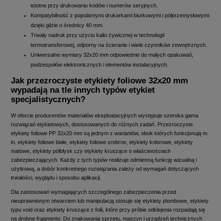
istotne przy drukowaniu kodów i numerów seryjnych.
Kompatybilność z popularnymi drukarkami biurkowymi i półprzemysłowymi
dzięki gilzie o średnicy 40 mm.
Trwały nadruk przy użyciu kalki żywicznej w technologii
termotransferowej, odporny na ścieranie i wiele czynników zewnętrznych.
Uniwersalne wymiary 32x20 mm odpowiednie do małych opakowań,
podzespołów elektronicznych i elementów instalacyjnych.
Jak przezroczyste etykiety foliowe 32x20 mm
wypadają na tle innych typów etykiet
specjalistycznych?
W ofercie producentów materiałów eksploatacyjnych występuje szeroka gama
rozwiązań etykietowych, dostosowanych do różnych zadań. Przezroczyste
etykiety foliowe PP 32x20 mm są jednym z wariantów, obok których funkcjonują m.
in. etykiety foliowe białe, etykiety foliowe srebrne, etykiety kolorowe, etykiety
matowe, etykiety półbłysk czy etykiety kruszące o właściwościach
zabezpieczających. Każdy z tych typów realizuje odmienną funkcję wizualną i
użytkową, a dobór konkretnego rozwiązania zależy od wymagań dotyczących
trwałości, wyglądu i sposobu aplikacji.
Dla zastosowań wymagających szczególnego zabezpieczenia przed
nieuprawnionym otwarciem lub manipulacją stosuje się etykiety plombowe, etykiety
typu void oraz etykiety kruszące z folii, które przy próbie odklejenia rozpadają się
na drobne fragmenty. Do znakowania sprzętu, maszyn i urządzeń technicznych