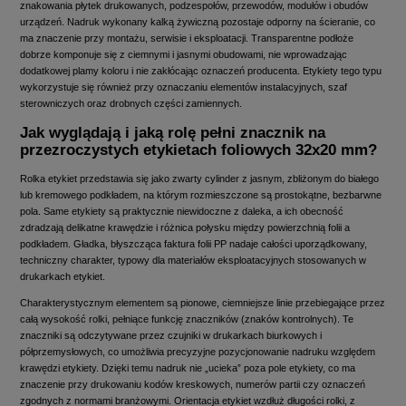
znakowania płytek drukowanych, podzespołów, przewodów, modułów i obudów
urządzeń. Nadruk wykonany kalką żywiczną pozostaje odporny na ścieranie, co
ma znaczenie przy montażu, serwisie i eksploatacji. Transparentne podłoże
dobrze komponuje się z ciemnymi i jasnymi obudowami, nie wprowadzając
dodatkowej plamy koloru i nie zakłócając oznaczeń producenta. Etykiety tego typu
wykorzystuje się również przy oznaczaniu elementów instalacyjnych, szaf
sterowniczych oraz drobnych części zamiennych.
Jak wyglądają i jaką rolę pełni znacznik na
przezroczystych etykietach foliowych 32x20 mm?
Rolka etykiet przedstawia się jako zwarty cylinder z jasnym, zbliżonym do białego
lub kremowego podkładem, na którym rozmieszczone są prostokątne, bezbarwne
pola. Same etykiety są praktycznie niewidoczne z daleka, a ich obecność
zdradzają delikatne krawędzie i różnica połysku między powierzchnią folii a
podkładem. Gładka, błyszcząca faktura folii PP nadaje całości uporządkowany,
techniczny charakter, typowy dla materiałów eksploatacyjnych stosowanych w
drukarkach etykiet.
Charakterystycznym elementem są pionowe, ciemniejsze linie przebiegające przez
całą wysokość rolki, pełniące funkcję znaczników (znaków kontrolnych). Te
znaczniki są odczytywane przez czujniki w drukarkach biurkowych i
półprzemysłowych, co umożliwia precyzyjne pozycjonowanie nadruku względem
krawędzi etykiety. Dzięki temu nadruk nie „ucieka” poza pole etykiety, co ma
znaczenie przy drukowaniu kodów kreskowych, numerów partii czy oznaczeń
zgodnych z normami branżowymi. Orientacja etykiet wzdłuż długości rolki, z