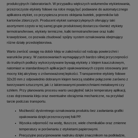
produkcyjnych i laboratoriach. W przypadku większych wolumenów etykietowania,
przezroczyste etykiety foliowe na rolce mogą być podawane do automatycznego
aplikatora etykiet, co przyspiesza proces oklejania butelek, pojemników lub
kartonów zbiorczych. Producent etykiet samoprzylepnych oferujący taki
asortyment często w tej samej grupie produktowej dostarcza również etykiety
termotransferowe, etykiety termiczne, kalki termotransferowe oraz kalki
krawędziowe, co pozwala zbudować spójny system oznakowania obejmujący
różne działy przedsiębiorstwa.
Warto zwrócić uwagę na dobór kleju w zależności od rodzaju powierzchni i
warunków pracy. W zastosowaniach wymagających bardzo silnej przyczepności
do trudnych podłoży wykorzystywane bywają etykiety z klejem kauczukowym,
natomiast w standardowych aplikacjach opakowaniowych często stosowany jest
mocny klej akrylowy o zrównoważonej lepkości. Transparentne etykiety foliowe
32x20 mm z odpowiednio dobranym klejem tworzą stabilne połączenie zarówno z
tworzywami sztucznymi, jak i z lakierowanymi powierzchniami metalowymi czy
szkłem. Przy planowaniu procesu warto uwzględnić także temperaturę aplikacji,
czas dojrzewania kleju oraz ewentualne obciążenia mechaniczne, na przykład
tarcie podczas transportu.
Możliwość dyskretnego oznakowania produktu bez zasłaniania grafiki
opakowania dzięki przezroczystej folii PP.
Wysoka odporność na wodę, tłuszcze, wiele chemikaliów oraz zmienne
temperatury w porównaniu z etykietami papierowymi.
Precyzyjne pozycjonowanie nadruku dzięki znacznikom na podkładzie,