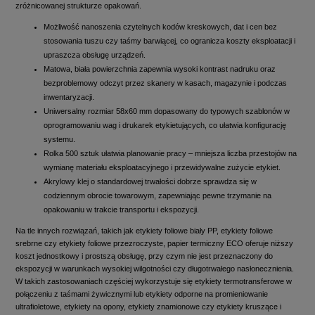
zróżnicowanej strukturze opakowań.
Możliwość nanoszenia czytelnych kodów kreskowych, dat i cen bez
stosowania tuszu czy taśmy barwiącej, co ogranicza koszty eksploatacji i
upraszcza obsługę urządzeń.
Matowa, biała powierzchnia zapewnia wysoki kontrast nadruku oraz
bezproblemowy odczyt przez skanery w kasach, magazynie i podczas
inwentaryzacji.
Uniwersalny rozmiar 58x60 mm dopasowany do typowych szablonów w
oprogramowaniu wag i drukarek etykietujących, co ułatwia konfigurację
systemu.
Rolka 500 sztuk ułatwia planowanie pracy – mniejsza liczba przestojów na
wymianę materiału eksploatacyjnego i przewidywalne zużycie etykiet.
Akrylowy klej o standardowej trwałości dobrze sprawdza się w
codziennym obrocie towarowym, zapewniając pewne trzymanie na
opakowaniu w trakcie transportu i ekspozycji.
Na tle innych rozwiązań, takich jak etykiety foliowe biały PP, etykiety foliowe
srebrne czy etykiety foliowe przezroczyste, papier termiczny ECO oferuje niższy
koszt jednostkowy i prostszą obsługę, przy czym nie jest przeznaczony do
ekspozycji w warunkach wysokiej wilgotności czy długotrwałego nasłonecznienia.
W takich zastosowaniach częściej wykorzystuje się etykiety termotransferowe w
połączeniu z taśmami żywicznymi lub etykiety odporne na promieniowanie
ultrafioletowe, etykiety na opony, etykiety znamionowe czy etykiety kruszące i