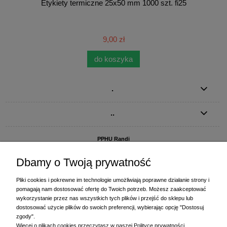
Etykiety termiczne 25x50 mm 1000 szt. fi25
9,00 zł
do koszyka
.
..
PPHU Randi
ul. Słoneczna Dolina 1
83-010 Straszyn
Dbamy o Twoją prywatność
MAGAZYN I BIURO FIRMY:
Pliki cookies i pokrewne im technologie umożliwiają poprawne działanie strony i
PPHU Randi
pomagają nam dostosować ofertę do Twoich potrzeb. Możesz zaakceptować
ul. Starogardzka 77 (wjazd od ul. Plażowej)
wykorzystanie przez nas wszystkich tych plików i przejść do sklepu lub
83-010 Straszyn
dostosować użycie plików do swoich preferencji, wybierając opcję "Dostosuj
zgody".
+48 58 770 31 80
- centrala
Więcej o plikach cookies przeczytasz w naszej Polityce prywatności.