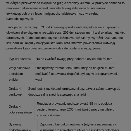
w których przewidziano miejsce na gilzę o średnicy 40 mm. W praktyce oznacza to
możliwość stosowania w wielu modelach wag sklepowych, systemów
etykietujących przy ladach mięsnych, nabiałowych czy w strefach
samoobsługowych.
Biały papier termiczny ECO od krajowego producenta współpracuje z typowymi
głowicami drukującymi o rozdzielczości 203 dpi, stosowanymi w drukarkach etykiet
termicznych. Jedna kolumna etykiet ułożona wzdłuż taśmy, wyraźnie zaznaczone
linie podziału między kolejnymi sztukami oraz matowa powierzchnia ułatwiają
prawidłowe kalibrowanie czujników odczytu odstępu w urządzeniu.
Typ urządzenia
Na co zwrócić uwagę przy doborze etykiet 58x60 mm
Wagi sklepowe
Obsługiwany format 58x60 mm, miejsce na gilzę 40 mm,
z drukiem
możliwość ustawienia długości etykiety w oprogramowaniu
etykiet
wagi
Drukarki
Zgodność z etykietami termicznymi bez użycia taśmy barwiącej,
biurkowe
dopuszczalna średnica zewnętrzna rolki
Regulacja prowadnic pod szerokość 58 mm, obsługa
Drukarki
papieru termicznego ECO, możliwość pracy na gilzie o
półprzemysłowe
średnicy 40 mm
Systemy
Zgodność kierunku nawinięcia (etykieta na zewnątrz),
etykietowania w
współpraca z aplikatorem etykiet i czujnikami odległości