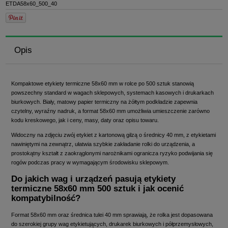
ETDA58x60_500_40
Opis
Kompaktowe etykiety termiczne 58x60 mm w rolce po 500 sztuk stanowią
powszechny standard w wagach sklepowych, systemach kasowych i drukarkach
biurkowych. Biały, matowy papier termiczny na żółtym podkładzie zapewnia
czytelny, wyraźny nadruk, a format 58x60 mm umożliwia umieszczenie zarówno
kodu kreskowego, jak i ceny, masy, daty oraz opisu towaru.
Widoczny na zdjęciu zwój etykiet z kartonową gilzą o średnicy 40 mm, z etykietami
nawiniętymi na zewnątrz, ułatwia szybkie zakładanie rolki do urządzenia, a
prostokątny kształt z zaokrąglonymi narożnikami ogranicza ryzyko podwijania się
rogów podczas pracy w wymagającym środowisku sklepowym.
Do jakich wag i urządzeń pasują etykiety
termiczne 58x60 mm 500 sztuk i jak ocenić
kompatybilność?
Format 58x60 mm oraz średnica tulei 40 mm sprawiają, że rolka jest dopasowana
do szerokiej grupy wag etykietujących, drukarek biurkowych i półprzemysłowych,