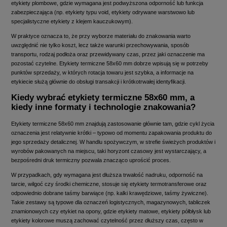
etykiety plombowe, gdzie wymagana jest podwyższona odporność lub funkcja
zabezpieczająca (np. etykiety typu void, etykiety odrywane warstwowo lub
specjalistyczne etykiety z klejem kauczukowym).
W praktyce oznacza to, że przy wyborze materiału do znakowania warto
uwzględnić nie tylko koszt, lecz także warunki przechowywania, sposób
transportu, rodzaj podłoża oraz przewidywany czas, przez jaki oznaczenie ma
pozostać czytelne. Etykiety termiczne 58x60 mm dobrze wpisują się w potrzeby
punktów sprzedaży, w których rotacja towaru jest szybka, a informacje na
etykiecie służą głównie do obsługi transakcji i krótkotrwałej identyfikacji.
Kiedy wybrać etykiety termiczne 58x60 mm, a
kiedy inne formaty i technologie znakowania?
Etykiety termiczne 58x60 mm znajdują zastosowanie głównie tam, gdzie cykl życia
oznaczenia jest relatywnie krótki – typowo od momentu zapakowania produktu do
jego sprzedaży detalicznej. W handlu spożywczym, w strefie świeżych produktów i
wyrobów pakowanych na miejscu, taki horyzont czasowy jest wystarczający, a
bezpośredni druk termiczny pozwala znacząco uprościć proces.
W przypadkach, gdy wymagana jest dłuższa trwałość nadruku, odporność na
tarcie, wilgoć czy środki chemiczne, stosuje się etykiety termotransferowe oraz
odpowiednio dobrane taśmy barwiące (np. kalki krawędziowe, taśmy żywiczne).
Takie zestawy są typowe dla oznaczeń logistycznych, magazynowych, tabliczek
znamionowych czy etykiet na opony, gdzie etykiety matowe, etykiety półbłysk lub
etykiety kolorowe muszą zachować czytelność przez dłuższy czas, często w