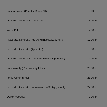
Poczta Polska
(Pocztex Kurier 48)
15,00 zł
przesyłka kurierska GLS
(GLS)
16,00 zł
kurier DHL
17,00 zł
Przesyłka kurierska - do 30 kg
(Dostawa w 48h)
17,00 zł
Przesyłka kurierska
(Apaczka)
18,00 zł
przesyłka kurierska GLS pobranie
(GLS pobranie)
19,00 zł
Paczkomaty
(Paczkomaty InPost)
20,00 zł
home Kurier InPost
21,00 zł
Przesyłka kurierska pobraniowa do 30 kg
(do 48h)
22,00 zł
Odbiór osobisty
0,00 zł