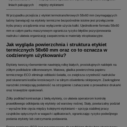
liniach pakujących
między etykietami
W przypadku przejścia z etykiet termotransferowych 58x60 mm (wymagających
taśmy barwiącej) na etykiety termiczne bezpośrednie istotne jest przełączenie
trybu pracy urządzenia oraz wyłączenie użycia kalki. Ujednolicenie formatu 58x60
mm w całym parku maszynowym ogranicza ryzyko błędów pozycjonowania
nadruku i ułatwia organizację zaopatrzenia w materiały eksploatacyjne.
Jak wygląda powierzchnia i struktura etykiet
termicznych 58x60 mm oraz co to oznacza w
codziennym użytkowaniu?
Etykiety tworzą równomiernie nawiniętą rolkę białych, prostokątnych naklejek na
żółtym podkładzie silikonowanym. Matowa, gładka powierzchnia papieru
termicznego ECO eliminuje odblaski światła, co zwiększa czytelność nadruków
pod skanerami kodów kreskowych i w silnym oświetleniu sklepowym. Zaokrąglone
narożniki zmniejszają podatność na strzępienie i zahaczanie o prowadnice drukarki
oraz krawędzie opakowań.
Żółty podkład kontrastuje z bielą etykiety, co ułatwia operatorom kontrolę
prawidłowego odklejania się etykiety od warstwy nośnej. Stały, powtarzalny podział
– wyraźne linie cięcia między kolejnymi etykietami – sprzyja stabilnej pracy
czujników optycznych w wagach i aplikatorach, ograniczając ryzyko podwójnego
podania etykiety lub zatrzymania podawania.