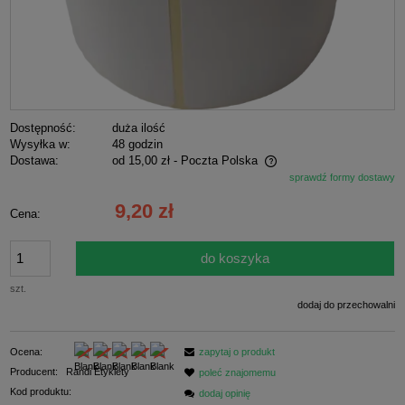
Dostępność:
duża ilość
Wysyłka w:
48 godzin
Dostawa:
od 15,00 zł
- Poczta Polska
sprawdź formy dostawy
Cena nie zawiera ewentualnych kosztów płatności
9,20 zł
Cena:
do koszyka
szt.
dodaj do przechowalni
Ocena:
zapytaj o produkt
Producent:
Randi Etykiety
poleć znajomemu
Kod produktu:
dodaj opinię