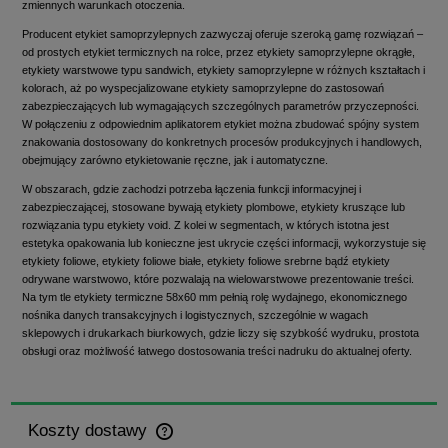
zmiennych warunkach otoczenia.
Producent etykiet samoprzylepnych zazwyczaj oferuje szeroką gamę rozwiązań –
od prostych etykiet termicznych na rolce, przez etykiety samoprzylepne okrągłe,
etykiety warstwowe typu sandwich, etykiety samoprzylepne w różnych kształtach i
kolorach, aż po wyspecjalizowane etykiety samoprzylepne do zastosowań
zabezpieczających lub wymagających szczególnych parametrów przyczepności.
W połączeniu z odpowiednim aplikatorem etykiet można zbudować spójny system
znakowania dostosowany do konkretnych procesów produkcyjnych i handlowych,
obejmujący zarówno etykietowanie ręczne, jak i automatyczne.
W obszarach, gdzie zachodzi potrzeba łączenia funkcji informacyjnej i
zabezpieczającej, stosowane bywają etykiety plombowe, etykiety kruszące lub
rozwiązania typu etykiety void. Z kolei w segmentach, w których istotna jest
estetyka opakowania lub konieczne jest ukrycie części informacji, wykorzystuje się
etykiety foliowe, etykiety foliowe białe, etykiety foliowe srebrne bądź etykiety
odrywane warstwowo, które pozwalają na wielowarstwowe prezentowanie treści.
Na tym tle etykiety termiczne 58x60 mm pełnią rolę wydajnego, ekonomicznego
nośnika danych transakcyjnych i logistycznych, szczególnie w wagach
sklepowych i drukarkach biurkowych, gdzie liczy się szybkość wydruku, prostota
obsługi oraz możliwość łatwego dostosowania treści nadruku do aktualnej oferty.
Koszty dostawy
Cena nie zawiera ewentualnych kosztów płatności