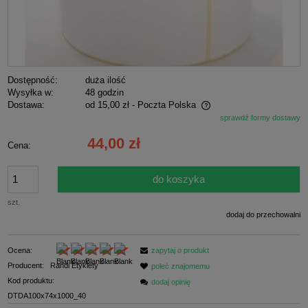
Dostępność:
duża ilość
Wysyłka w:
48 godzin
Dostawa:
od 15,00 zł
- Poczta Polska
sprawdź formy dostawy
Cena nie zawiera ewentualnych kosztów płatności
44,00 zł
Cena:
do koszyka
szt.
dodaj do przechowalni
Ocena:
zapytaj o produkt
Producent:
Randi Etykiety
poleć znajomemu
Kod produktu:
dodaj opinię
DTDA100x74x1000_40