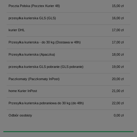
Poczta Polska
(Pocztex Kurier 48)
15,00 zł
przesyłka kurierska GLS
(GLS)
16,00 zł
kurier DHL
17,00 zł
Przesyłka kurierska - do 30 kg
(Dostawa w 48h)
17,00 zł
Przesyłka kurierska
(Apaczka)
18,00 zł
przesyłka kurierska GLS pobranie
(GLS pobranie)
19,00 zł
Paczkomaty
(Paczkomaty InPost)
20,00 zł
home Kurier InPost
21,00 zł
Przesyłka kurierska pobraniowa do 30 kg
(do 48h)
22,00 zł
Odbiór osobisty
0,00 zł