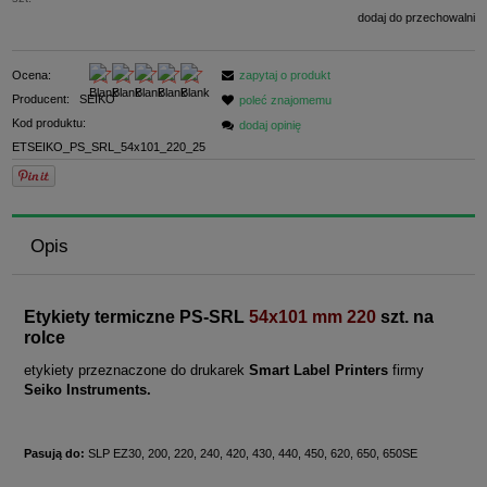
dodaj do przechowalni
Ocena:
zapytaj o produkt
Producent:
SEIKO
poleć znajomemu
Kod produktu:
dodaj opinię
ETSEIKO_PS_SRL_54x101_220_25
Opis
Etykiety termiczne PS-SRL
54x101 mm
220
szt. na
rolce
etykiety przeznaczone do drukarek
Smart Label Printers
firmy
Seiko Instruments.
Pasują do:
SLP EZ30, 200, 220, 240, 420, 430, 440, 450, 620, 650, 650SE