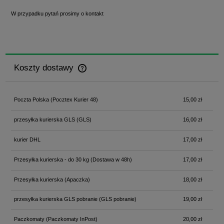
W przypadku pytań prosimy o kontakt
Koszty dostawy
Cena nie zawiera ewentualnych kosztów płatności
Poczta Polska
(Pocztex Kurier 48)
15,00 zł
przesyłka kurierska GLS
(GLS)
16,00 zł
kurier DHL
17,00 zł
Przesyłka kurierska - do 30 kg
(Dostawa w 48h)
17,00 zł
Przesyłka kurierska
(Apaczka)
18,00 zł
przesyłka kurierska GLS pobranie
(GLS pobranie)
19,00 zł
Paczkomaty
(Paczkomaty InPost)
20,00 zł