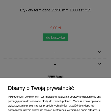
Etykiety termiczne 25x50 mm 1000 szt. fi25
9,00 zł
do koszyka
.
..
PPHU Randi
ul. Słoneczna Dolina 1
83-010 Straszyn
Dbamy o Twoją prywatność
MAGAZYN I BIURO FIRMY:
Pliki cookies i pokrewne im technologie umożliwiają poprawne działanie strony i
PPHU Randi
pomagają nam dostosować ofertę do Twoich potrzeb. Możesz zaakceptować
ul. Starogardzka 77 (wjazd od ul. Plażowej)
wykorzystanie przez nas wszystkich tych plików i przejść do sklepu lub
83-010 Straszyn
dostosować użycie plików do swoich preferencji, wybierając opcję "Dostosuj