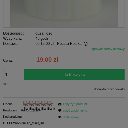
Dostępność:
duża ilość
Wysyłka w:
48 godzin
Dostawa:
od 15,00 zł
- Poczta Polska
sprawdź formy dostawy
Cena nie zawiera ewentualnych kosztów płatności
19,00 zł
Cena:
do koszyka
szt.
dodaj do przechowalni
Ocena:
zapytaj o produkt
Producent:
Randi Etykiety
poleć znajomemu
Kod produktu:
dodaj opinię
ETFPPWA2x30x12_4000_40