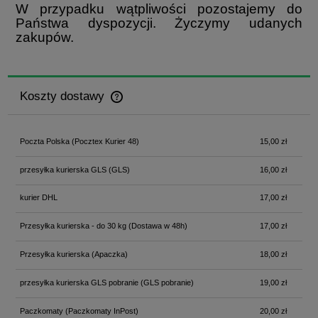
W przypadku wątpliwości pozostajemy do
Państwa dyspozycji. Życzymy udanych
zakupów.
Koszty dostawy
Cena nie zawiera ewentualnych kosztów płatności
Poczta Polska
(Pocztex Kurier 48)
15,00 zł
przesyłka kurierska GLS
(GLS)
16,00 zł
kurier DHL
17,00 zł
Przesyłka kurierska - do 30 kg
(Dostawa w 48h)
17,00 zł
Przesyłka kurierska
(Apaczka)
18,00 zł
przesyłka kurierska GLS pobranie
(GLS pobranie)
19,00 zł
Paczkomaty
(Paczkomaty InPost)
20,00 zł