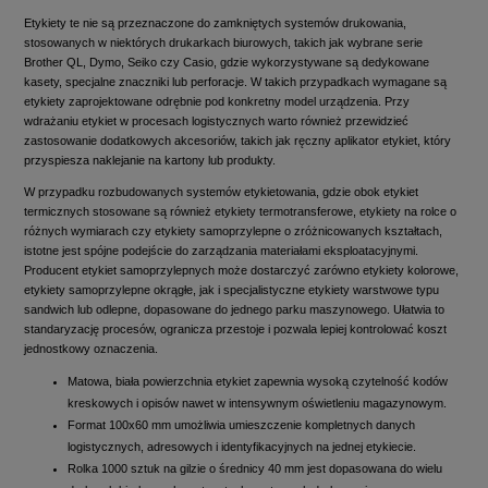
Etykiety te nie są przeznaczone do zamkniętych systemów drukowania,
stosowanych w niektórych drukarkach biurowych, takich jak wybrane serie
Brother QL, Dymo, Seiko czy Casio, gdzie wykorzystywane są dedykowane
kasety, specjalne znaczniki lub perforacje. W takich przypadkach wymagane są
etykiety zaprojektowane odrębnie pod konkretny model urządzenia. Przy
wdrażaniu etykiet w procesach logistycznych warto również przewidzieć
zastosowanie dodatkowych akcesoriów, takich jak ręczny aplikator etykiet, który
przyspiesza naklejanie na kartony lub produkty.
W przypadku rozbudowanych systemów etykietowania, gdzie obok etykiet
termicznych stosowane są również etykiety termotransferowe, etykiety na rolce o
różnych wymiarach czy etykiety samoprzylepne o zróżnicowanych kształtach,
istotne jest spójne podejście do zarządzania materiałami eksploatacyjnymi.
Producent etykiet samoprzylepnych może dostarczyć zarówno etykiety kolorowe,
etykiety samoprzylepne okrągłe, jak i specjalistyczne etykiety warstwowe typu
sandwich lub odlepne, dopasowane do jednego parku maszynowego. Ułatwia to
standaryzację procesów, ogranicza przestoje i pozwala lepiej kontrolować koszt
jednostkowy oznaczenia.
Matowa, biała powierzchnia etykiet zapewnia wysoką czytelność kodów
kreskowych i opisów nawet w intensywnym oświetleniu magazynowym.
Format 100x60 mm umożliwia umieszczenie kompletnych danych
logistycznych, adresowych i identyfikacyjnych na jednej etykiecie.
Rolka 1000 sztuk na gilzie o średnicy 40 mm jest dopasowana do wielu