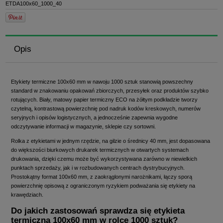
ETDA100x60_1000_40
Opis
Etykiety termiczne 100x60 mm w nawoju 1000 sztuk stanowią powszechny
standard w znakowaniu opakowań zbiorczych, przesyłek oraz produktów szybko
rotujących. Biały, matowy papier termiczny ECO na żółtym podkładzie tworzy
czytelną, kontrastową powierzchnię pod nadruk kodów kreskowych, numerów
seryjnych i opisów logistycznych, a jednocześnie zapewnia wygodne
odczytywanie informacji w magazynie, sklepie czy sortowni.
Rolka z etykietami w jednym rzędzie, na gilzie o średnicy 40 mm, jest dopasowana
do większości biurkowych drukarek termicznych w otwartych systemach
drukowania, dzięki czemu może być wykorzystywana zarówno w niewielkich
punktach sprzedaży, jak i w rozbudowanych centrach dystrybucyjnych.
Prostokątny format 100x60 mm, z zaokrąglonymi narożnikami, łączy sporą
powierzchnię opisową z ograniczonym ryzykiem podważania się etykiety na
krawędziach.
Do jakich zastosowań sprawdza się etykieta
termiczna 100x60 mm w rolce 1000 sztuk?