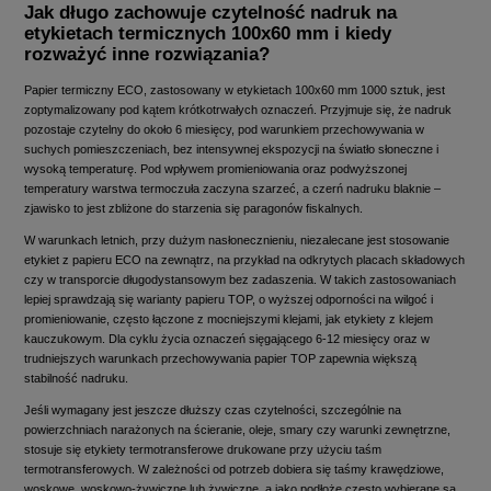
Jak długo zachowuje czytelność nadruk na
etykietach termicznych 100x60 mm i kiedy
rozważyć inne rozwiązania?
Papier termiczny ECO, zastosowany w etykietach 100x60 mm 1000 sztuk, jest
zoptymalizowany pod kątem krótkotrwałych oznaczeń. Przyjmuje się, że nadruk
pozostaje czytelny do około 6 miesięcy, pod warunkiem przechowywania w
suchych pomieszczeniach, bez intensywnej ekspozycji na światło słoneczne i
wysoką temperaturę. Pod wpływem promieniowania oraz podwyższonej
temperatury warstwa termoczuła zaczyna szarzeć, a czerń nadruku blaknie –
zjawisko to jest zbliżone do starzenia się paragonów fiskalnych.
W warunkach letnich, przy dużym nasłonecznieniu, niezalecane jest stosowanie
etykiet z papieru ECO na zewnątrz, na przykład na odkrytych placach składowych
czy w transporcie długodystansowym bez zadaszenia. W takich zastosowaniach
lepiej sprawdzają się warianty papieru TOP, o wyższej odporności na wilgoć i
promieniowanie, często łączone z mocniejszymi klejami, jak etykiety z klejem
kauczukowym. Dla cyklu życia oznaczeń sięgającego 6-12 miesięcy oraz w
trudniejszych warunkach przechowywania papier TOP zapewnia większą
stabilność nadruku.
Jeśli wymagany jest jeszcze dłuższy czas czytelności, szczególnie na
powierzchniach narażonych na ścieranie, oleje, smary czy warunki zewnętrzne,
stosuje się etykiety termotransferowe drukowane przy użyciu taśm
termotransferowych. W zależności od potrzeb dobiera się taśmy krawędziowe,
woskowe, woskowo‑żywiczne lub żywiczne, a jako podłoże często wybierane są