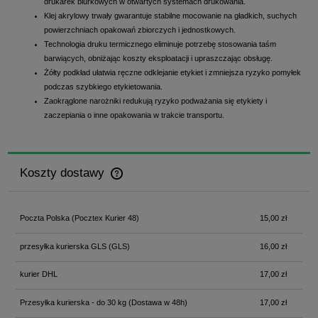
drukarek biurkowych w otwartych systemach drukowania.
Klej akrylowy trwały gwarantuje stabilne mocowanie na gładkich, suchych
powierzchniach opakowań zbiorczych i jednostkowych.
Technologia druku termicznego eliminuje potrzebę stosowania taśm
barwiących, obniżając koszty eksploatacji i upraszczając obsługę.
Żółty podkład ułatwia ręczne odklejanie etykiet i zmniejsza ryzyko pomyłek
podczas szybkiego etykietowania.
Zaokrąglone narożniki redukują ryzyko podważania się etykiety i
zaczepiania o inne opakowania w trakcie transportu.
Koszty dostawy
Cena nie zawiera ewentualnych kosztów płatności
Poczta Polska
(Pocztex Kurier 48)
15,00 zł
przesyłka kurierska GLS
(GLS)
16,00 zł
kurier DHL
17,00 zł
Przesyłka kurierska - do 30 kg
(Dostawa w 48h)
17,00 zł