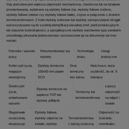
Gdy potrzebna jest większa odporność mechaniczna, chemiczna lub na działanie
promieniowania, wybierane są etykiety foliowe (np. etykiety foliowe srebrne,
etykiety foliowe zielone czy etykiety foliowe białe), często w połączeniu z drukiem
termotransferowym. Z kolei etykiety kolorowe lub etykiety samoprzylepne okrągłe
wykorzystywane są do szybkiej identyfikacji wizualnej stref, partii produkcyjnych
lub statusów kontroli jakości, a specjalistyczne etykiety warstwowe typu sandwich
umożliwiają odrywanie jednej warstwy i przenoszenie jej na dokumenty lub inne
nośniki.
Potrzeba / warunki
Rekomendowany typ
Technologia
Uwagi
pracy
etykiety
druku
praktyczne
Krótki cykl życia,
Etykiety termiczne
Druk
Niski koszt, duża
magazyn
100x60 mm papier
termiczny
szybkość, do ok. 6
wewnętrzny
ECO
bez taśmy
miesięcy
Średni cykl
Lepsza
Etykiety termiczne na
życia,
Termiczny lub
odporność
papierze TOP lub
umiarkowane
termotransferowy
na wilgoć i
etykiety półbłysk
warunki
światło
Długotrwałe
Etykiety foliowe,
Odporność na
oznaczenia,
etykiety odporne na
Termotransferowy
ścieranie,
ekspozycja
światło, etykiety
z taśmą żywiczną
chemikalia i