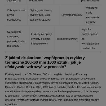
zewnętrzna
znamionowe
promieniowanie
Widoczne
Zabezpieczenie
Etykiety plombowe,
ślady
przed
etykiety typu void,
Termotransferowy
naruszenia
manipulacją
etykiety kruszące
etykiety
Wysoka
Oznaczenia
Etykiety na opony,
przyczepność
specjalne,
etykiety z klejem
Termotransferowy
do
produkty trudne
kauczukowym
wymagających
(np. opony)
powierzchni
Z jakimi drukarkami współpracują etykiety
termiczne 100x60 mm 1000 sztuk i jak je
efektywnie wdrożyć w procesie?
Etykiety termiczne 100x60 mm 1000 szt. na gilzie o średnicy 40 mm są
przeznaczone do biurkowych drukarek termicznych pracujących w otwartych
systemach drukowania. Pasują między innymi do urządzeń marek Zebra, Citizen,
Datamax, Godex, Bixolon, CAB, TSC, Avery, Toshiba, Brother TD oraz wielu innych
modeli, które obsługują etykiety na rolce z podkładem papierowym. Układ jednego
rzędu etykiet na szerokości rolki upraszcza konfigurację w oprogramowaniu
drukarki – wystarczy ustawić wymiar 100x60 mm i odpowiednią szczelinę między
etykietami.