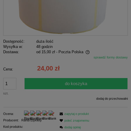
Dostępność:
duża ilość
Wysyłka w:
48 godzin
Dostawa:
od 15,00 zł
- Poczta Polska
sprawdź formy dostawy
Cena nie zawiera ewentualnych kosztów płatności
24,00 zł
Cena:
do koszyka
szt.
dodaj do przechowalni
Ocena:
zapytaj o produkt
Producent:
Randi Etykiety
poleć znajomemu
Kod produktu:
dodaj opinię