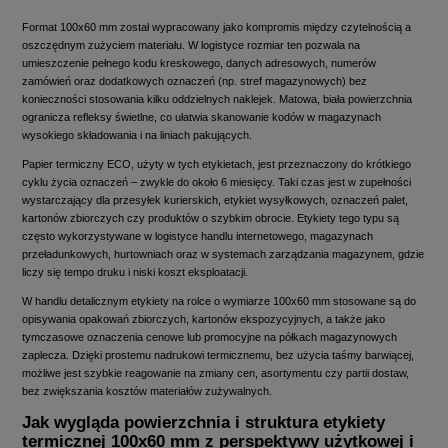
Format 100x60 mm został wypracowany jako kompromis między czytelnością a
oszczędnym zużyciem materiału. W logistyce rozmiar ten pozwala na
umieszczenie pełnego kodu kreskowego, danych adresowych, numerów
zamówień oraz dodatkowych oznaczeń (np. stref magazynowych) bez
konieczności stosowania kilku oddzielnych naklejek. Matowa, biała powierzchnia
ogranicza refleksy świetlne, co ułatwia skanowanie kodów w magazynach
wysokiego składowania i na liniach pakujących.
Papier termiczny ECO, użyty w tych etykietach, jest przeznaczony do krótkiego
cyklu życia oznaczeń – zwykle do około 6 miesięcy. Taki czas jest w zupełności
wystarczający dla przesyłek kurierskich, etykiet wysyłkowych, oznaczeń palet,
kartonów zbiorczych czy produktów o szybkim obrocie. Etykiety tego typu są
często wykorzystywane w logistyce handlu internetowego, magazynach
przeładunkowych, hurtowniach oraz w systemach zarządzania magazynem, gdzie
liczy się tempo druku i niski koszt eksploatacji.
W handlu detalicznym etykiety na rolce o wymiarze 100x60 mm stosowane są do
opisywania opakowań zbiorczych, kartonów ekspozycyjnych, a także jako
tymczasowe oznaczenia cenowe lub promocyjne na półkach magazynowych
zaplecza. Dzięki prostemu nadrukowi termicznemu, bez użycia taśmy barwiącej,
możliwe jest szybkie reagowanie na zmiany cen, asortymentu czy partii dostaw,
bez zwiększania kosztów materiałów zużywalnych.
Jak wygląda powierzchnia i struktura etykiety
termicznej 100x60 mm z perspektywy użytkowej i