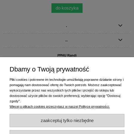
do koszyka
.
..
PPHU Randi
ul. Słoneczna Dolina 1
83-010 Straszyn
Dbamy o Twoją prywatność
MAGAZYN I BIURO FIRMY:
Pliki cookies i pokrewne im technologie umożliwiają poprawne działanie strony i
PPHU Randi
pomagają nam dostosować ofertę do Twoich potrzeb. Możesz zaakceptować
ul. Starogardzka 77 (wjazd od ul. Plażowej)
wykorzystanie przez nas wszystkich tych plików i przejść do sklepu lub
83-010 Straszyn
dostosować użycie plików do swoich preferencji, wybierając opcję "Dostosuj
zgody".
+48 58 770 31 80
- centrala
Więcej o plikach cookies przeczytasz w naszej Polityce prywatności.
+48 58 770 31 81
- dział sprzedaży
+48 58 770 31 82
- księgowość
zaakceptuj tylko niezbędne
+48 58 770 31 83
- wyceny i drukowanie etykiet
(+48) 515 234 369
- Magda - dział sprzedaży,
magda@randi.pl