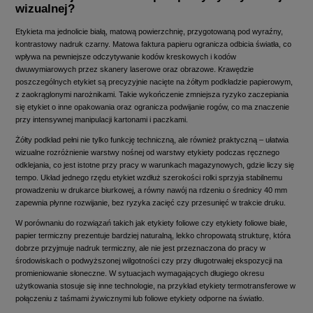
wizualnej?
Etykieta ma jednolicie białą, matową powierzchnię, przygotowaną pod wyraźny,
kontrastowy nadruk czarny. Matowa faktura papieru ogranicza odbicia światła, co
wpływa na pewniejsze odczytywanie kodów kreskowych i kodów
dwuwymiarowych przez skanery laserowe oraz obrazowe. Krawędzie
poszczególnych etykiet są precyzyjnie nacięte na żółtym podkładzie papierowym,
z zaokrąglonymi narożnikami. Takie wykończenie zmniejsza ryzyko zaczepiania
się etykiet o inne opakowania oraz ogranicza podwijanie rogów, co ma znaczenie
przy intensywnej manipulacji kartonami i paczkami.
Żółty podkład pełni nie tylko funkcję techniczną, ale również praktyczną – ułatwia
wizualne rozróżnienie warstwy nośnej od warstwy etykiety podczas ręcznego
odklejania, co jest istotne przy pracy w warunkach magazynowych, gdzie liczy się
tempo. Układ jednego rzędu etykiet wzdłuż szerokości rolki sprzyja stabilnemu
prowadzeniu w drukarce biurkowej, a równy nawój na rdzeniu o średnicy 40 mm
zapewnia płynne rozwijanie, bez ryzyka zacięć czy przesunięć w trakcie druku.
W porównaniu do rozwiązań takich jak etykiety foliowe czy etykiety foliowe białe,
papier termiczny prezentuje bardziej naturalną, lekko chropowatą strukturę, która
dobrze przyjmuje nadruk termiczny, ale nie jest przeznaczona do pracy w
środowiskach o podwyższonej wilgotności czy przy długotrwałej ekspozycji na
promieniowanie słoneczne. W sytuacjach wymagających długiego okresu
użytkowania stosuje się inne technologie, na przykład etykiety termotransferowe w
połączeniu z taśmami żywicznymi lub foliowe etykiety odporne na światło.