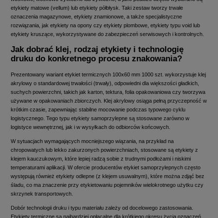
etykiety matowe (vellum) lub etykiety półbłysk. Taki zestaw tworzy trwałe
oznaczenia magazynowe, etykiety znamionowe, a także specjalistyczne
rozwiązania, jak etykiety na opony czy etykiety plombowe, etykiety typu void lub
etykiety kruszące, wykorzystywane do zabezpieczeń serwisowych i kontrolnych.
Jak dobrać klej, rodzaj etykiety i technologię
druku do konkretnego procesu znakowania?
Prezentowany wariant etykiet termicznych 100x60 mm 1000 szt. wykorzystuje klej
akrylowy o standardowej trwałości (trwały), odpowiedni dla większości gładkich,
suchych powierzchni, takich jak karton, tektura, folia opakowaniowa czy tworzywa
używane w opakowaniach zbiorczych. Klej akrylowy osiąga pełną przyczepność w
krótkim czasie, zapewniając stabilne mocowanie podczas typowego cyklu
logistycznego. Tego typu etykiety samoprzylepne są stosowane zarówno w
logistyce wewnętrznej, jak i w wysyłkach do odbiorców końcowych.
W sytuacjach wymagających mocniejszego wiązania, na przykład na
chropowatych lub lekko zakurzonych powierzchniach, stosowane są etykiety z
klejem kauczukowym, które lepiej radzą sobie z trudnymi podłożami i niskimi
temperaturami aplikacji. W ofercie producentów etykiet samoprzylepnych często
występują również etykiety odlepne (z klejem usuwalnym), które można zdjąć bez
śladu, co ma znaczenie przy etykietowaniu pojemników wielokrotnego użytku czy
skrzynek transportowych.
Dobór technologii druku i typu materiału zależy od docelowego zastosowania.
Etykiety termiczne są najbardziej opłacalne dla krótkiego okresu życia oznaczeń.