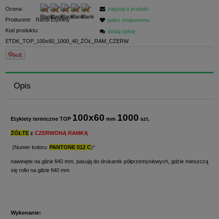
Ocena:
zapytaj o produkt
Producent:
Randi Etykiety
poleć znajomemu
Kod produktu:
dodaj opinię
ETDK_TOP_100x60_1000_40_ŻÓŁ_RAM_CZERW
Opis
100x60
1000
Etykiety termiczne TOP
mm
szt.
ŻÓŁTE
z
CZERWONĄ RAMKĄ
(Numer koloru:
PANTONE 012 C
)*
nawinięte na gilzie fi40 mm, pasują do drukarek półprzemysłowych, gdzie mieszczą
się rolki na gilzie fi40 mm
Wykonanie: