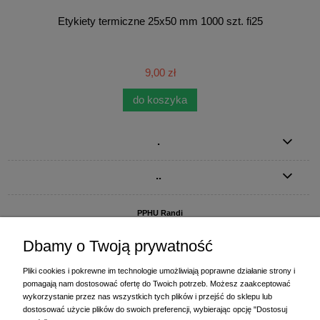
Etykiety termiczne 25x50 mm 1000 szt. fi25
9,00 zł
do koszyka
.
..
PPHU Randi
ul. Słoneczna Dolina 1
83-010 Straszyn
Dbamy o Twoją prywatność
MAGAZYN I BIURO FIRMY:
Pliki cookies i pokrewne im technologie umożliwiają poprawne działanie strony i
PPHU Randi
pomagają nam dostosować ofertę do Twoich potrzeb. Możesz zaakceptować
ul. Starogardzka 77 (wjazd od ul. Plażowej)
wykorzystanie przez nas wszystkich tych plików i przejść do sklepu lub
83-010 Straszyn
dostosować użycie plików do swoich preferencji, wybierając opcję "Dostosuj