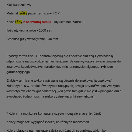
Klej: kauczukowy
Materiał:
żółty
papier termiczny TOP
Kolor
żółty
z czerwoną ramką
- etykieta bez zadruku
Ilość etykiet na rolce - 1000 szt.
Średnica gilzy wewnętrznej - 40 mm
Etykiety termiczne TOP charakteryzują się znacznie dłuższą żywotnością i
odpornością na uszkodzenia mechaniczne. Są one wykorzystywane głównie do
znakowania pojedynczych produktów, m.in. przemysłu mięsnego, rybnego i
garmażeryjnego.
Etykiety termiczne wykorzystywane są głównie do znakowania opakowań
zbiorczych, tzw. produktów szybko rotujących, a więc artykułów spożywczych,
kosmetyków, chemii gospodarczej (wszędzie tam gdzie nie jest wymagana duża
żywotność i odporność na niekorzystne warunki zewnętrzne).
*
Kolory na monitorze komputera często mogą się znacznie różnić.
Kolory mogą też wyglądać inaczej na różnych monitorach.
Kolory obrazka na monitorze zależą od różnych czynników, takich jak: