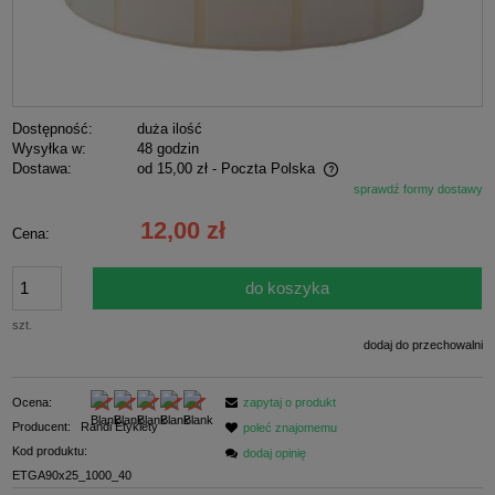
Dostępność:
duża ilość
Wysyłka w:
48 godzin
Dostawa:
od 15,00 zł
- Poczta Polska
sprawdź formy dostawy
Cena nie zawiera ewentualnych kosztów płatności
12,00 zł
Cena:
do koszyka
szt.
dodaj do przechowalni
Ocena:
zapytaj o produkt
Producent:
Randi Etykiety
poleć znajomemu
Kod produktu:
dodaj opinię
ETGA90x25_1000_40