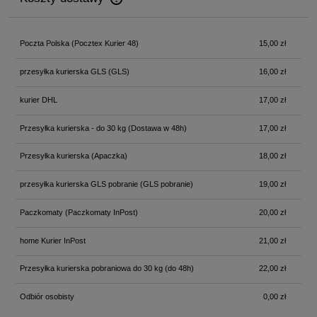
Cena nie zawiera ewentualnych kosztów płatności
Poczta Polska
(Pocztex Kurier 48)
15,00 zł
przesyłka kurierska GLS
(GLS)
16,00 zł
kurier DHL
17,00 zł
Przesyłka kurierska - do 30 kg
(Dostawa w 48h)
17,00 zł
Przesyłka kurierska
(Apaczka)
18,00 zł
przesyłka kurierska GLS pobranie
(GLS pobranie)
19,00 zł
Paczkomaty
(Paczkomaty InPost)
20,00 zł
home Kurier InPost
21,00 zł
Przesyłka kurierska pobraniowa do 30 kg
(do 48h)
22,00 zł
Odbiór osobisty
0,00 zł