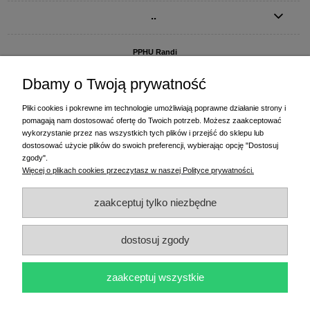
..
PPHU Randi
ul. Słoneczna Dolina 1
83-010 Straszyn
Dbamy o Twoją prywatność
MAGAZYN I BIURO FIRMY:
Pliki cookies i pokrewne im technologie umożliwiają poprawne działanie strony i
PPHU Randi
pomagają nam dostosować ofertę do Twoich potrzeb. Możesz zaakceptować
ul. Starogardzka 77 (wjazd od ul. Plażowej)
wykorzystanie przez nas wszystkich tych plików i przejść do sklepu lub
83-010 Straszyn
dostosować użycie plików do swoich preferencji, wybierając opcję "Dostosuj
zgody".
+48 58 770 31 80
- centrala
Więcej o plikach cookies przeczytasz w naszej Polityce prywatności.
+48 58 770 31 81
- dział sprzedaży
+48 58 770 31 82
- księgowość
zaakceptuj tylko niezbędne
+48 58 770 31 83
- wyceny i drukowanie etykiet
(+48) 515 234 369
- Magda - dział sprzedaży,
magda@randi.pl
dostosuj zgody
(+48) 791 200 096
- Krzysztof - drukowanie etykiet,
krzysztof@randi.pl
(+48) 602 794 901
- Sebastian - wyceny i doradztwo techniczne,
biuro@randi.pl
zaakceptuj wszystkie