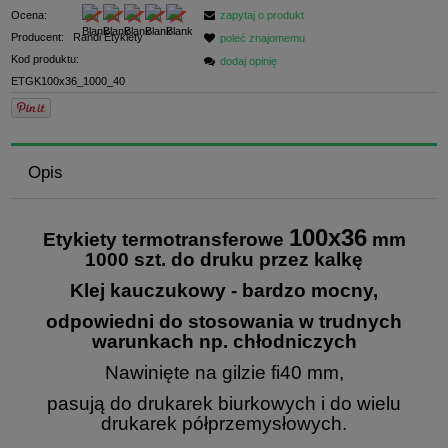
Ocena:
zapytaj o produkt
Producent:
Randi Etykiety
poleć znajomemu
Kod produktu:
dodaj opinię
ETGK100x36_1000_40
Opis
100x36
Etykiety termotransferowe
mm
1000 szt. do druku przez kalkę
Klej kauczukowy - bardzo mocny,
odpowiedni do stosowania w trudnych
warunkach np. chłodniczych
Nawinięte na gilzie fi40 mm,
pasują do drukarek biurkowych i do wielu
drukarek półprzemysłowych.