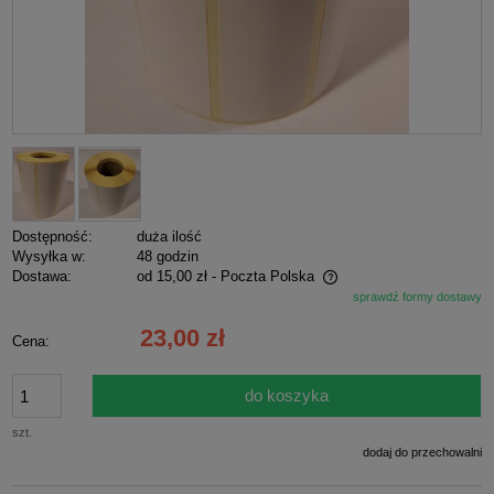
Dostępność:
duża ilość
Wysyłka w:
48 godzin
Dostawa:
od 15,00 zł
- Poczta Polska
sprawdź formy dostawy
Cena nie zawiera ewentualnych kosztów płatności
23,00 zł
Cena:
do koszyka
szt.
dodaj do przechowalni