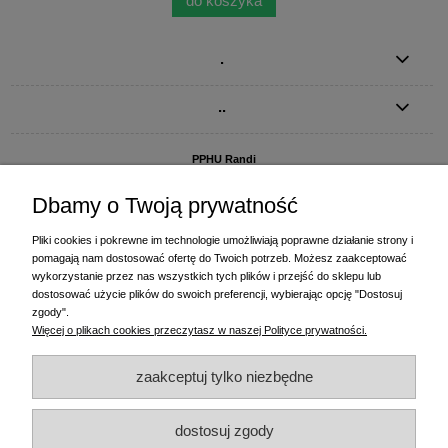
do koszyka
.
..
PPHU Randi
ul. Słoneczna Dolina 1
83-010 Straszyn
Dbamy o Twoją prywatność
MAGAZYN I BIURO FIRMY:
Pliki cookies i pokrewne im technologie umożliwiają poprawne działanie strony i
PPHU Randi
pomagają nam dostosować ofertę do Twoich potrzeb. Możesz zaakceptować
ul. Starogardzka 77 (wjazd od ul. Plażowej)
wykorzystanie przez nas wszystkich tych plików i przejść do sklepu lub
83-010 Straszyn
dostosować użycie plików do swoich preferencji, wybierając opcję "Dostosuj
zgody".
+48 58 770 31 80
- centrala
Więcej o plikach cookies przeczytasz w naszej Polityce prywatności.
+48 58 770 31 81
- dział sprzedaży
+48 58 770 31 82
- księgowość
zaakceptuj tylko niezbędne
+48 58 770 31 83
- wyceny i drukowanie etykiet
(+48) 515 234 369
- Magda - dział sprzedaży,
magda@randi.pl
dostosuj zgody
(+48) 791 200 096
- Krzysztof - drukowanie etykiet,
krzysztof@randi.pl