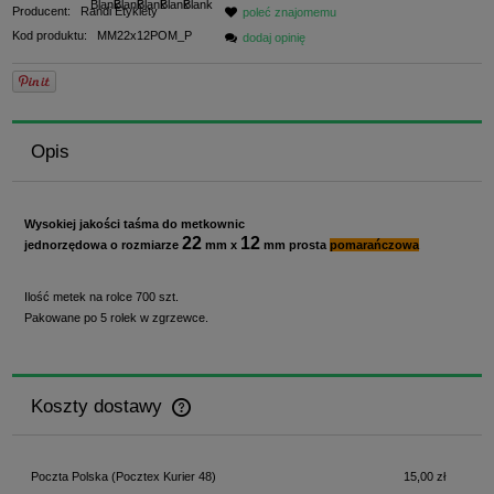
Producent:
Randi Etykiety
poleć znajomemu
Kod produktu:
MM22x12POM_P
dodaj opinię
Opis
Wysokiej jakości taśma do metkownic
22
12
jednorzędowa o rozmiarze
mm x
mm prosta
pomarańczowa
Ilość metek na rolce 700 szt.
Pakowane po 5 rolek w zgrzewce.
Koszty dostawy
Cena nie zawiera ewentualnych kosztów płatności
Poczta Polska
(Pocztex Kurier 48)
15,00 zł