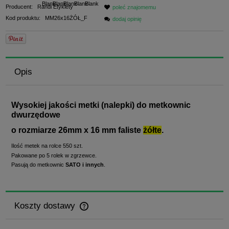
Producent:
Randi Etykiety
poleć znajomemu
Kod produktu:
MM26x16ŻÓŁ_F
dodaj opinię
Opis
Wysokiej jakości metki (nalepki) do metkownic
dwurzędowe
o rozmiarze 26mm x 16 mm faliste
żółte
.
Ilość metek na rolce 550 szt.
Pakowane po 5 rolek w zgrzewce.
Pasują do metkownic
SATO i innych
.
Koszty dostawy
Cena nie zawiera ewentualnych kosztów płatności