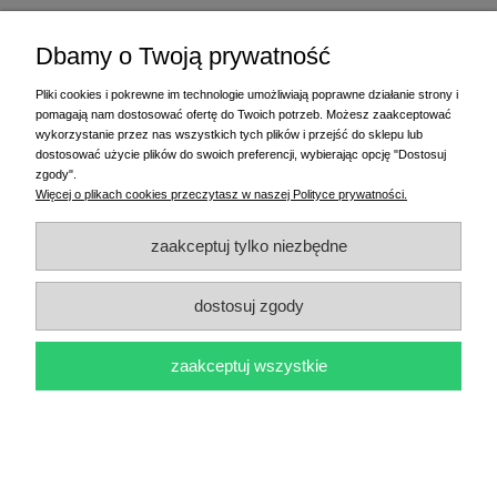
Twoja opinia:
Dbamy o Twoją prywatność
Pliki cookies i pokrewne im technologie umożliwiają poprawne działanie strony i
pomagają nam dostosować ofertę do Twoich potrzeb. Możesz zaakceptować
wykorzystanie przez nas wszystkich tych plików i przejść do sklepu lub
dostosować użycie plików do swoich preferencji, wybierając opcję "Dostosuj
zgody".
wyślij
Więcej o plikach cookies przeczytasz w naszej Polityce prywatności.
zaakceptuj tylko niezbędne
dostosuj zgody
Produkt dnia
zaakceptuj wszystkie