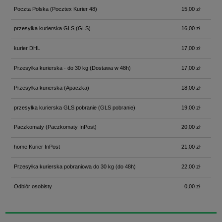
Poczta Polska
(Pocztex Kurier 48)
15,00 zł
przesyłka kurierska GLS
(GLS)
16,00 zł
kurier DHL
17,00 zł
Przesyłka kurierska - do 30 kg
(Dostawa w 48h)
17,00 zł
Przesyłka kurierska
(Apaczka)
18,00 zł
przesyłka kurierska GLS pobranie
(GLS pobranie)
19,00 zł
Paczkomaty
(Paczkomaty InPost)
20,00 zł
home Kurier InPost
21,00 zł
Przesyłka kurierska pobraniowa do 30 kg
(do 48h)
22,00 zł
Odbiór osobisty
0,00 zł