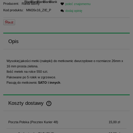
Producent:
Randi taśmy
poleć znajomemu
Kod produktu:
MM26x16_ZIE_P
dodaj opinię
Opis
Wysokiej jakości metki (nalepki) do metkownic dwurzędowe o rozmiarze 26mm x
16 mm prosta zielona.
Ilość metek na rolce 550 szt.
Pakowane po 5 rolek w zgrzewce.
Pasują do metkownic
SATO i innych
.
Koszty dostawy
Cena nie zawiera ewentualnych kosztów płatności
Poczta Polska
(Pocztex Kurier 48)
15,00 zł