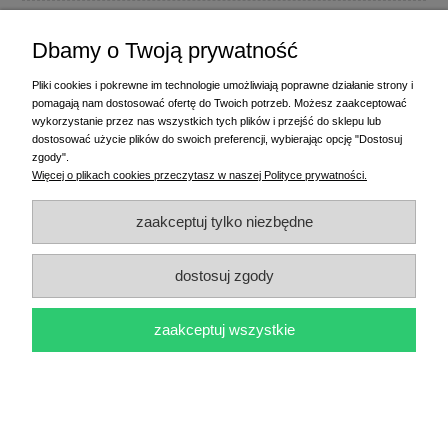
Etykiety termiczne 100x60 mm 1000 szt. ZIELONE
Dbamy o Twoją prywatność
PANTONE 375
41,40 zł
Pliki cookies i pokrewne im technologie umożliwiają poprawne działanie strony i
pomagają nam dostosować ofertę do Twoich potrzeb. Możesz zaakceptować
do koszyka
wykorzystanie przez nas wszystkich tych plików i przejść do sklepu lub
dostosować użycie plików do swoich preferencji, wybierając opcję "Dostosuj
zgody".
Więcej o plikach cookies przeczytasz w naszej Polityce prywatności.
zaakceptuj tylko niezbędne
Etykiety termotransferowe 80x100 mm 500 szt. ZIELONE
dostosuj zgody
375c
23,00 zł
zaakceptuj wszystkie
do koszyka