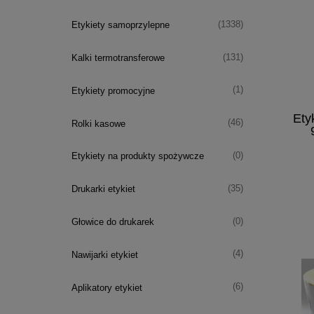
(1338)
Etykiety samoprzylepne
(131)
Kalki termotransferowe
(1)
Etykiety promocyjne
Ety
(46)
Rolki kasowe
kauc
(0)
Etykiety na produkty spożywcze
(35)
Drukarki etykiet
(0)
Głowice do drukarek
(4)
Nawijarki etykiet
(6)
Aplikatory etykiet