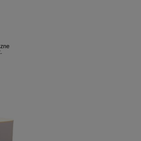
czne
.