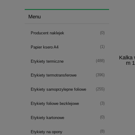
Menu
(0)
Producent naklejek
(1)
Papier ksero A4
Kalka
(488)
Etykiety termiczne
m 1
(396)
Etykiety termotransferowe
(255)
Etykiety samoprzylepne foliowe
(3)
Etykiety foliowe bezklejowe
(0)
Etykiety kartonowe
(8)
Etykiety na opony