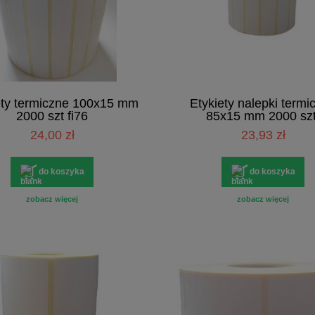
ety termiczne 100x15 mm
Etykiety nalepki termi
2000 szt fi76
85x15 mm 2000 szt
24,00 zł
23,93 zł
do koszyka
do koszyka
zobacz więcej
zobacz więcej