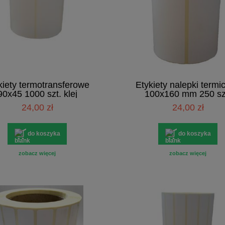
kiety termotransferowe
Etykiety nalepki termi
90x45 1000 szt. klej
100x160 mm 250 sz
zukowy - bardzo mocny
24,00 zł
24,00 zł
do koszyka
do koszyka
zobacz więcej
zobacz więcej