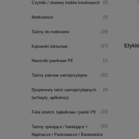
(3)
Czytniki / skanery kodów kreskowych
(4)
Metkownice
(18)
Taśmy do metkownic
Etyki
(17)
Kątowniki tekturowe
(1)
Narożniki piankowe PE
(22)
Taśmy pakowe samoprzylepne
(4)
Dyspensery taśm samoprzylepnych
(uchwyty, aplikatory)
(10)
Folie stretch, bąbelkowe i pianki PE
(15)
Taśmy spinające / bandujące +
Napinacze / Paskowacze / Bandownice