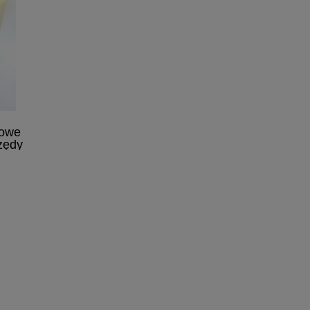
rowe
zędy