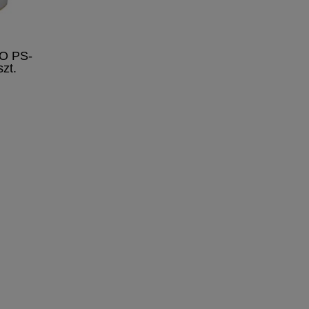
KO PS-
zt.