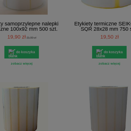
ty samoprzylepne nalepki
Etykiety termiczne SEI
czne 100x92 mm 500 szt.
SQR 28x28 mm 750 s
19,90 zł
19,50 zł
21,50 zł
do koszyka
do koszyka
zobacz więcej
zobacz więcej