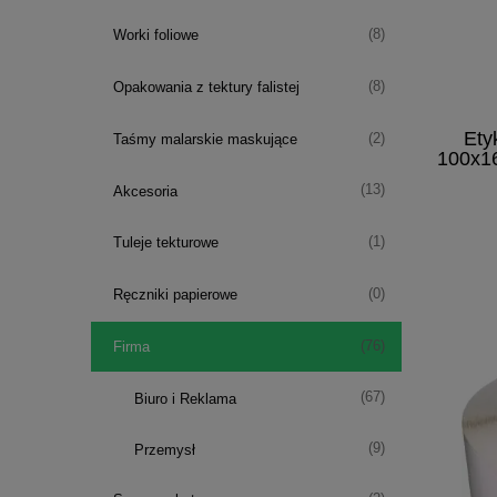
(8)
Worki foliowe
(8)
Opakowania z tektury falistej
Ety
(2)
Taśmy malarskie maskujące
100x16
(13)
Akcesoria
(1)
Tuleje tekturowe
(0)
Ręczniki papierowe
(76)
Firma
(67)
Biuro i Reklama
(9)
Przemysł