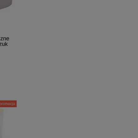
czne
zuk
promocja