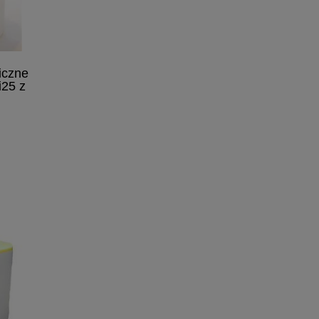
miczne
i25 z