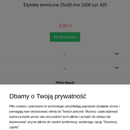
Etykiety termiczne 25x50 mm 1000 szt. fi25
9,00 zł
do koszyka
.
..
PPHU Randi
ul. Słoneczna Dolina 1
83-010 Straszyn
Dbamy o Twoją prywatność
MAGAZYN I BIURO FIRMY:
Pliki cookies i pokrewne im technologie umożliwiają poprawne działanie strony i
PPHU Randi
pomagają nam dostosować ofertę do Twoich potrzeb. Możesz zaakceptować
ul. Starogardzka 77 (wjazd od ul. Plażowej)
wykorzystanie przez nas wszystkich tych plików i przejść do sklepu lub
83-010 Straszyn
dostosować użycie plików do swoich preferencji, wybierając opcję "Dostosuj
zgody".