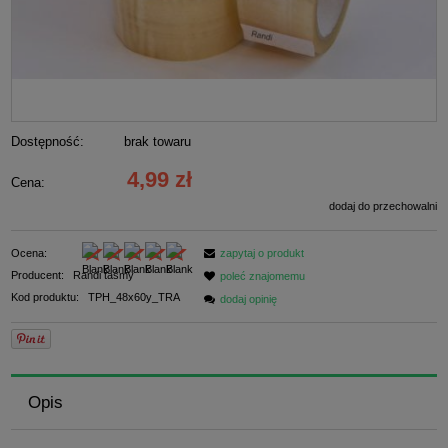
Dostępność:
brak towaru
4,99 zł
Cena:
dodaj do przechowalni
Ocena:
zapytaj o produkt
Producent:
Randi taśmy
poleć znajomemu
Kod produktu:
TPH_48x60y_TRA
dodaj opinię
Opis