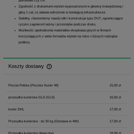
plombowe czy UV.
Zgodność z drukarkami etykiet wyposażonymi w głowicę krawędziową i
gilzę 1 cal, co ułatwia wdrożenie w istniejącej infrastrukturze.
Stabilny, równomierny nawój rolki i konstrukcja typu OUT, ograniczające
ryzyko zagnieceń taśmy i przestojów podczas druku.
Możliwość ujednolicenia materiałów eksploatacyjnych w firmach
korzystających z wielu formatów etykiet na rolce i różnych rodzajów
podłoży.
Koszty dostawy
Cena nie zawiera ewentualnych kosztów płatności
Poczta Polska
(Pocztex Kurier 48)
15,00 zł
przesyłka kurierska GLS
(GLS)
16,00 zł
kurier DHL
17,00 zł
Przesyłka kurierska - do 30 kg
(Dostawa w 48h)
17,00 zł
Przesyłka kurierska
(Apaczka)
18,00 zł