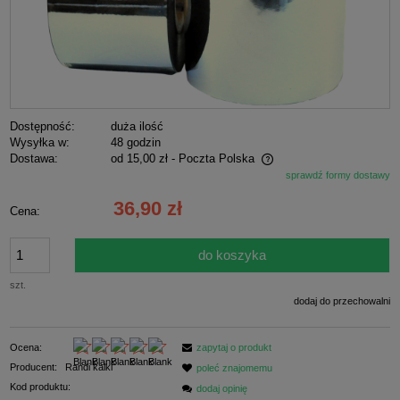
Dostępność:
duża ilość
Wysyłka w:
48 godzin
Dostawa:
od 15,00 zł
- Poczta Polska
sprawdź formy dostawy
Cena nie zawiera ewentualnych kosztów płatności
36,90 zł
Cena:
do koszyka
szt.
dodaj do przechowalni
Ocena:
zapytaj o produkt
Producent:
Randi kalki
poleć znajomemu
Kod produktu:
dodaj opinię