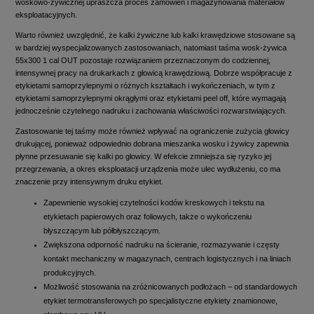
woskowo-żywicznej upraszcza proces zamówień i magazynowania materiałów
eksploatacyjnych.
Warto również uwzględnić, że kalki żywiczne lub kalki krawędziowe stosowane są
w bardziej wyspecjalizowanych zastosowaniach, natomiast taśma wosk-żywica
55x300 1 cal OUT pozostaje rozwiązaniem przeznaczonym do codziennej,
intensywnej pracy na drukarkach z głowicą krawędziową. Dobrze współpracuje z
etykietami samoprzylepnymi o różnych kształtach i wykończeniach, w tym z
etykietami samoprzylepnymi okrągłymi oraz etykietami peel off, które wymagają
jednocześnie czytelnego nadruku i zachowania właściwości rozwarstwiających.
Zastosowanie tej taśmy może również wpływać na ograniczenie zużycia głowicy
drukującej, ponieważ odpowiednio dobrana mieszanka wosku i żywicy zapewnia
płynne przesuwanie się kalki po głowicy. W efekcie zmniejsza się ryzyko jej
przegrzewania, a okres eksploatacji urządzenia może ulec wydłużeniu, co ma
znaczenie przy intensywnym druku etykiet.
Zapewnienie wysokiej czytelności kodów kreskowych i tekstu na
etykietach papierowych oraz foliowych, także o wykończeniu
błyszczącym lub półbłyszczącym.
Zwiększona odporność nadruku na ścieranie, rozmazywanie i częsty
kontakt mechaniczny w magazynach, centrach logistycznych i na liniach
produkcyjnych.
Możliwość stosowania na zróżnicowanych podłożach – od standardowych
etykiet termotransferowych po specjalistyczne etykiety znamionowe,