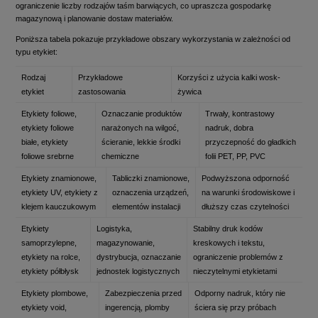
ograniczenie liczby rodzajów taśm barwiących, co upraszcza gospodarkę
magazynową i planowanie dostaw materiałów.
Poniższa tabela pokazuje przykładowe obszary wykorzystania w zależności od
typu etykiet:
Rodzaj
Przykładowe
Korzyści z użycia kalki wosk-
etykiet
zastosowania
żywica
Etykiety foliowe,
Oznaczanie produktów
Trwały, kontrastowy
etykiety foliowe
narażonych na wilgoć,
nadruk, dobra
białe, etykiety
ścieranie, lekkie środki
przyczepność do gładkich
foliowe srebrne
chemiczne
folii PET, PP, PVC
Etykiety znamionowe,
Tabliczki znamionowe,
Podwyższona odporność
etykiety UV, etykiety z
oznaczenia urządzeń,
na warunki środowiskowe i
klejem kauczukowym
elementów instalacji
dłuższy czas czytelności
Etykiety
Logistyka,
Stabilny druk kodów
samoprzylepne,
magazynowanie,
kreskowych i tekstu,
etykiety na rolce,
dystrybucja, oznaczanie
ograniczenie problemów z
etykiety półbłysk
jednostek logistycznych
nieczytelnymi etykietami
Etykiety plombowe,
Zabezpieczenia przed
Odporny nadruk, który nie
etykiety void,
ingerencją, plomby
ściera się przy próbach