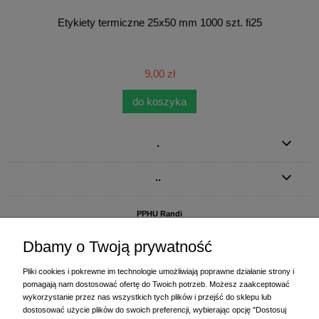
Etykiety termiczne 25x50 mm 1000 szt. fi25
9,00 zł
do koszyka
.
..
PPHU Randi
ul. Słoneczna Dolina 1
83-010 Straszyn
Dbamy o Twoją prywatność
MAGAZYN I BIURO FIRMY:
Pliki cookies i pokrewne im technologie umożliwiają poprawne działanie strony i
PPHU Randi
pomagają nam dostosować ofertę do Twoich potrzeb. Możesz zaakceptować
ul. Starogardzka 77 (wjazd od ul. Plażowej)
wykorzystanie przez nas wszystkich tych plików i przejść do sklepu lub
83-010 Straszyn
dostosować użycie plików do swoich preferencji, wybierając opcję "Dostosuj