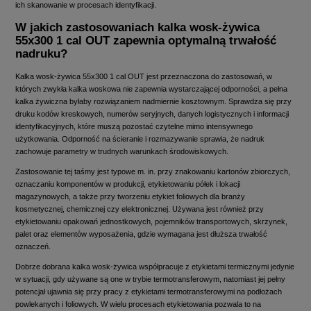
ich skanowanie w procesach identyfikacji.
W jakich zastosowaniach kalka wosk-żywica
55x300 1 cal OUT zapewnia optymalną trwałość
nadruku?
Kalka wosk-żywica 55x300 1 cal OUT jest przeznaczona do zastosowań, w
których zwykła kalka woskowa nie zapewnia wystarczającej odporności, a pełna
kalka żywiczna byłaby rozwiązaniem nadmiernie kosztownym. Sprawdza się przy
druku kodów kreskowych, numerów seryjnych, danych logistycznych i informacji
identyfikacyjnych, które muszą pozostać czytelne mimo intensywnego
użytkowania. Odporność na ścieranie i rozmazywanie sprawia, że nadruk
zachowuje parametry w trudnych warunkach środowiskowych.
Zastosowanie tej taśmy jest typowe m. in. przy znakowaniu kartonów zbiorczych,
oznaczaniu komponentów w produkcji, etykietowaniu półek i lokacji
magazynowych, a także przy tworzeniu etykiet foliowych dla branży
kosmetycznej, chemicznej czy elektronicznej. Używana jest również przy
etykietowaniu opakowań jednostkowych, pojemników transportowych, skrzynek,
palet oraz elementów wyposażenia, gdzie wymagana jest dłuższa trwałość
oznaczeń.
Dobrze dobrana kalka wosk-żywica współpracuje z etykietami termicznymi jedynie
w sytuacji, gdy używane są one w trybie termotransferowym, natomiast jej pełny
potencjał ujawnia się przy pracy z etykietami termotransferowymi na podłożach
powlekanych i foliowych. W wielu procesach etykietowania pozwala to na