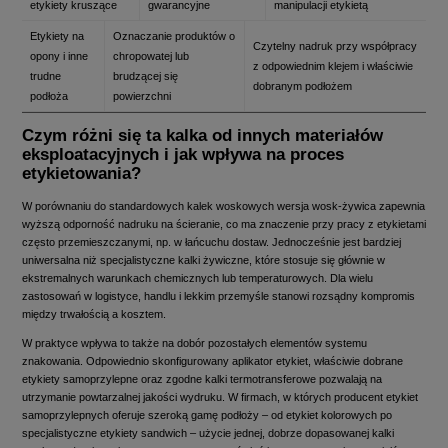
etykiety kruszące
gwarancyjne
manipulacji etykietą
Etykiety na
Oznaczanie produktów o
Czytelny nadruk przy współpracy
opony i inne
chropowatej lub
z odpowiednim klejem i właściwie
trudne
brudzącej się
dobranym podłożem
podłoża
powierzchni
Czym różni się ta kalka od innych materiałów
eksploatacyjnych i jak wpływa na proces
etykietowania?
W porównaniu do standardowych kalek woskowych wersja wosk-żywica zapewnia
wyższą odporność nadruku na ścieranie, co ma znaczenie przy pracy z etykietami
często przemieszczanymi, np. w łańcuchu dostaw. Jednocześnie jest bardziej
uniwersalna niż specjalistyczne kalki żywiczne, które stosuje się głównie w
ekstremalnych warunkach chemicznych lub temperaturowych. Dla wielu
zastosowań w logistyce, handlu i lekkim przemyśle stanowi rozsądny kompromis
między trwałością a kosztem.
W praktyce wpływa to także na dobór pozostałych elementów systemu
znakowania. Odpowiednio skonfigurowany aplikator etykiet, właściwie dobrane
etykiety samoprzylepne oraz zgodne kalki termotransferowe pozwalają na
utrzymanie powtarzalnej jakości wydruku. W firmach, w których producent etykiet
samoprzylepnych oferuje szeroką gamę podłoży – od etykiet kolorowych po
specjalistyczne etykiety sandwich – użycie jednej, dobrze dopasowanej kalki