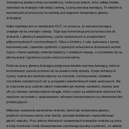
Zewnętrzna powierzchnia ma metaliczny, srebrzysty połysk, który odbija światło,
natomiast na krawędzi rolki widać ciemną, czarną warstwę barwiącą. To właśnie ta
warstwa jest przenoszona na etykietę pod wpływem temperatury głowicy
drukującej.
Kalka nawinięta jest w standardzie OUT, co oznacza, że warstwa barwiąca
znajduje się na zewnątrz nawoju. Tego typu konstrukcja jest przeznaczona do
drukarek z głowicą krawędziową, często spotykanych w urządzeniach
półprzemysłowych i przemysłowych. Gilza o średnicy 1 cala, wykonana z jasnej,
kartonowej tulei, zapewnia zgodność z typowymi uchwytami w drukarkach etykiet.
Gęsto i równo nawinięty materiał świadczy o stabilnym nawoju, co przekłada się na
płynną pracę i ogranicza ryzyko marszczenia taśmy.
Podczas pracy głowica drukująca podgrzewa lokalnie warstwę barwiącą, która w
kontrolowany sposób przenosi się na powierzchnię etykiety. Dzięki domieszce
żywicy nadruk jest bardziej odporny na ścieranie, rozmazywanie i działanie
czynników zewnętrznych niż w przypadku standardowych kalek woskowych. Ma
to znaczenie przy zadruku takich materiałów jak etykiety sandwich, etykiety peel
off czy etykiety samoprzylepne okrągłe, które często są wielokrotnie dotykane lub
narażone na kontakt z opakowaniami, taśmami transportowymi czy elementami linii
produkcyjnych.
Właściwe ustawienie parametrów drukarki, takich jak temperatura głowicy,
prędkość przesuwu taśmy oraz docisk, pozwala dodatkowo zoptymalizować
jakość nadruku. Przy dobrze dobranych ustawieniach krawędzie znaków są ostre,
a kody kreskowe i kody dwuwymiarowe zachowują wysoką czytelność, co ułatwia