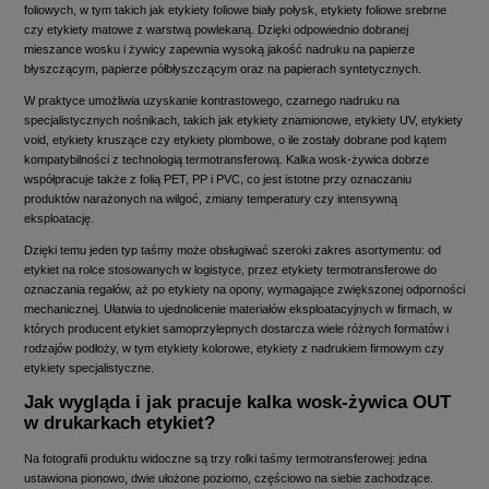
foliowych, w tym takich jak etykiety foliowe biały połysk, etykiety foliowe srebrne
czy etykiety matowe z warstwą powlekaną. Dzięki odpowiednio dobranej
mieszance wosku i żywicy zapewnia wysoką jakość nadruku na papierze
błyszczącym, papierze półbłyszczącym oraz na papierach syntetycznych.
W praktyce umożliwia uzyskanie kontrastowego, czarnego nadruku na
specjalistycznych nośnikach, takich jak etykiety znamionowe, etykiety UV, etykiety
void, etykiety kruszące czy etykiety plombowe, o ile zostały dobrane pod kątem
kompatybilności z technologią termotransferową. Kalka wosk-żywica dobrze
współpracuje także z folią PET, PP i PVC, co jest istotne przy oznaczaniu
produktów narażonych na wilgoć, zmiany temperatury czy intensywną
eksploatację.
Dzięki temu jeden typ taśmy może obsługiwać szeroki zakres asortymentu: od
etykiet na rolce stosowanych w logistyce, przez etykiety termotransferowe do
oznaczania regałów, aż po etykiety na opony, wymagające zwiększonej odporności
mechanicznej. Ułatwia to ujednolicenie materiałów eksploatacyjnych w firmach, w
których producent etykiet samoprzylepnych dostarcza wiele różnych formatów i
rodzajów podłoży, w tym etykiety kolorowe, etykiety z nadrukiem firmowym czy
etykiety specjalistyczne.
Jak wygląda i jak pracuje kalka wosk-żywica OUT
w drukarkach etykiet?
Na fotografii produktu widoczne są trzy rolki taśmy termotransferowej: jedna
ustawiona pionowo, dwie ułożone poziomo, częściowo na siebie zachodzące.