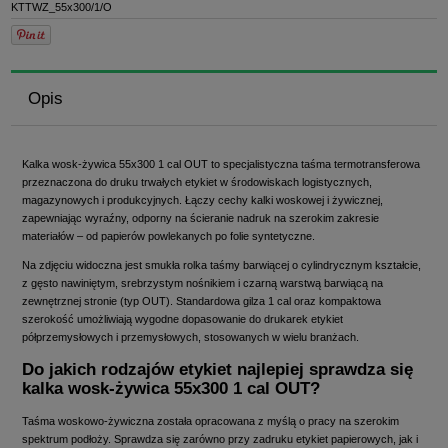
KTTWZ_55x300/1/O
Opis
Kalka wosk-żywica 55x300 1 cal OUT to specjalistyczna taśma termotransferowa
przeznaczona do druku trwałych etykiet w środowiskach logistycznych,
magazynowych i produkcyjnych. Łączy cechy kalki woskowej i żywicznej,
zapewniając wyraźny, odporny na ścieranie nadruk na szerokim zakresie
materiałów – od papierów powlekanych po folie syntetyczne.
Na zdjęciu widoczna jest smukła rolka taśmy barwiącej o cylindrycznym kształcie,
z gęsto nawiniętym, srebrzystym nośnikiem i czarną warstwą barwiącą na
zewnętrznej stronie (typ OUT). Standardowa gilza 1 cal oraz kompaktowa
szerokość umożliwiają wygodne dopasowanie do drukarek etykiet
półprzemysłowych i przemysłowych, stosowanych w wielu branżach.
Do jakich rodzajów etykiet najlepiej sprawdza się
kalka wosk-żywica 55x300 1 cal OUT?
Taśma woskowo-żywiczna została opracowana z myślą o pracy na szerokim
spektrum podłoży. Sprawdza się zarówno przy zadruku etykiet papierowych, jak i