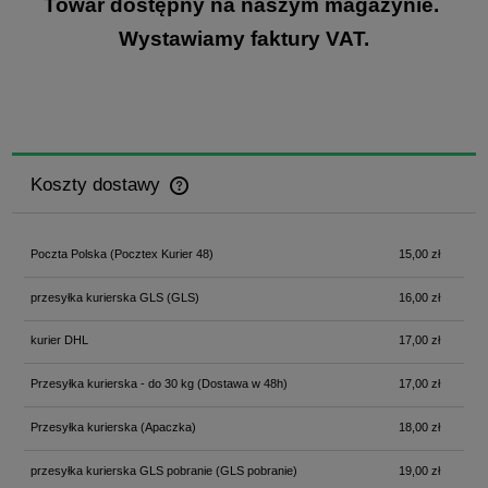
Towar dostępny na naszym magazynie.
Wystawiamy faktury VAT.
Koszty dostawy
Cena nie zawiera ewentualnych kosztów płatności
Poczta Polska
(Pocztex Kurier 48)
15,00 zł
przesyłka kurierska GLS
(GLS)
16,00 zł
kurier DHL
17,00 zł
Przesyłka kurierska - do 30 kg
(Dostawa w 48h)
17,00 zł
Przesyłka kurierska
(Apaczka)
18,00 zł
przesyłka kurierska GLS pobranie
(GLS pobranie)
19,00 zł