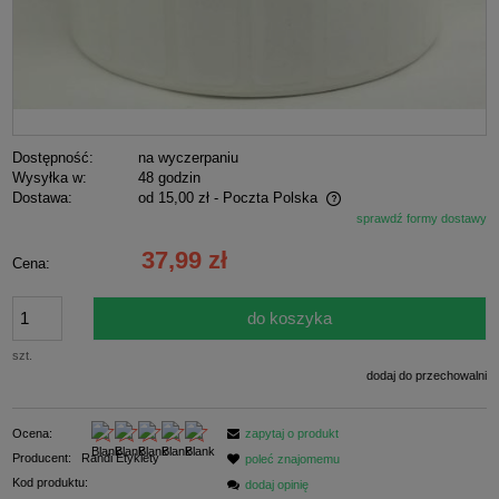
Dostępność:
na wyczerpaniu
Wysyłka w:
48 godzin
Dostawa:
od 15,00 zł
- Poczta Polska
sprawdź formy dostawy
Cena nie zawiera ewentualnych kosztów płatności
37,99 zł
Cena:
do koszyka
szt.
dodaj do przechowalni
Ocena:
zapytaj o produkt
Producent:
Randi Etykiety
poleć znajomemu
Kod produktu:
dodaj opinię