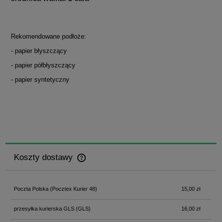
Rekomendowane podłoże:
- papier błyszczący
- papier półbłyszczący
- papier syntetyczny
Koszty dostawy
Cena nie zawiera ewentualnych kosztów płatności
Poczta Polska
(Pocztex Kurier 48)
15,00 zł
przesyłka kurierska GLS
(GLS)
16,00 zł