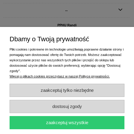
..
PPHU Randi
ul. Słoneczna Dolina 1
83-010 Straszyn
Dbamy o Twoją prywatność
MAGAZYN I BIURO FIRMY:
Pliki cookies i pokrewne im technologie umożliwiają poprawne działanie strony i
PPHU Randi
pomagają nam dostosować ofertę do Twoich potrzeb. Możesz zaakceptować
ul. Starogardzka 77 (wjazd od ul. Plażowej)
wykorzystanie przez nas wszystkich tych plików i przejść do sklepu lub
83-010 Straszyn
dostosować użycie plików do swoich preferencji, wybierając opcję "Dostosuj
zgody".
+48 58 770 31 80
- centrala
Więcej o plikach cookies przeczytasz w naszej Polityce prywatności.
+48 58 770 31 81
- dział sprzedaży
+48 58 770 31 82
- księgowość
zaakceptuj tylko niezbędne
+48 58 770 31 83
- wyceny i drukowanie etykiet
(+48) 515 234 369
- Magda - dział sprzedaży,
magda@randi.pl
dostosuj zgody
(+48) 791 200 096
- Krzysztof - drukowanie etykiet,
krzysztof@randi.pl
(+48) 602 794 901
- Sebastian - wyceny i doradztwo techniczne,
biuro@randi.pl
zaakceptuj wszystkie