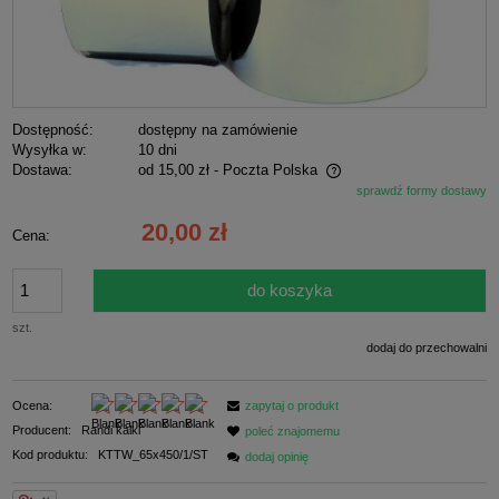
Dostępność:
dostępny na zamówienie
Wysyłka w:
10 dni
Dostawa:
od 15,00 zł
- Poczta Polska
sprawdź formy dostawy
Cena nie zawiera ewentualnych kosztów płatności
20,00 zł
Cena:
do koszyka
szt.
dodaj do przechowalni
Ocena:
zapytaj o produkt
Producent:
Randi kalki
poleć znajomemu
Kod produktu:
KTTW_65x450/1/ST
dodaj opinię