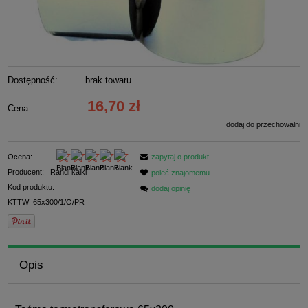
Dostępność:
brak towaru
16,70 zł
Cena:
dodaj do przechowalni
Ocena:
zapytaj o produkt
Producent:
Randi kalki
poleć znajomemu
Kod produktu:
dodaj opinię
KTTW_65x300/1/O/PR
Opis