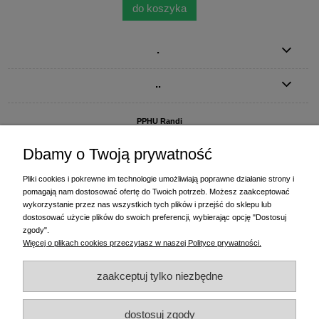
do koszyka
.
..
PPHU Randi
ul. Słoneczna Dolina 1
83-010 Straszyn
Dbamy o Twoją prywatność
MAGAZYN I BIURO FIRMY:
Pliki cookies i pokrewne im technologie umożliwiają poprawne działanie strony i
PPHU Randi
pomagają nam dostosować ofertę do Twoich potrzeb. Możesz zaakceptować
ul. Starogardzka 77 (wjazd od ul. Plażowej)
wykorzystanie przez nas wszystkich tych plików i przejść do sklepu lub
83-010 Straszyn
dostosować użycie plików do swoich preferencji, wybierając opcję "Dostosuj
zgody".
+48 58 770 31 80
- centrala
Więcej o plikach cookies przeczytasz w naszej Polityce prywatności.
+48 58 770 31 81
- dział sprzedaży
+48 58 770 31 82
- księgowość
zaakceptuj tylko niezbędne
+48 58 770 31 83
- wyceny i drukowanie etykiet
(+48) 515 234 369
- Magda - dział sprzedaży,
magda@randi.pl
dostosuj zgody
(+48) 791 200 096
- Krzysztof - drukowanie etykiet,
krzysztof@randi.pl