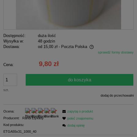
Dostępność:
duża ilość
Wysyłka w:
48 godzin
Dostawa:
od 15,00 zł
- Poczta Polska
sprawdź formy dostawy
Cena nie zawiera ewentualnych kosztów płatności
9,80 zł
Cena:
do koszyka
szt.
dodaj do przechowalni
Ocena:
zapytaj o produkt
Producent:
Randi Etykiety
poleć znajomemu
Kod produktu:
dodaj opinię
ETGA55x31_1000_40