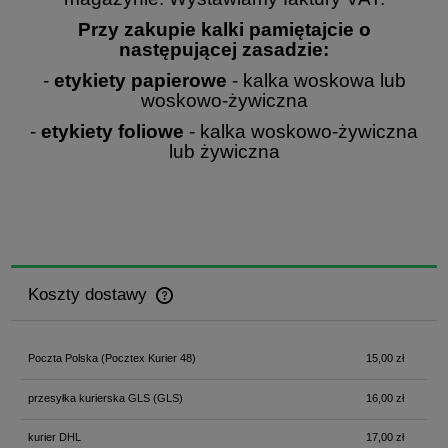
Przy zakupie kalki pamiętajcie o
następującej zasadzie:
-
etykiety papierowe
- kalka woskowa lub
woskowo-żywiczna
-
etykiety foliowe
- kalka woskowo-żywiczna
lub żywiczna
Koszty dostawy
Cena nie zawiera ewentualnych kosztów płatności
Poczta Polska
(Pocztex Kurier 48)
15,00 zł
przesyłka kurierska GLS
(GLS)
16,00 zł
kurier DHL
17,00 zł