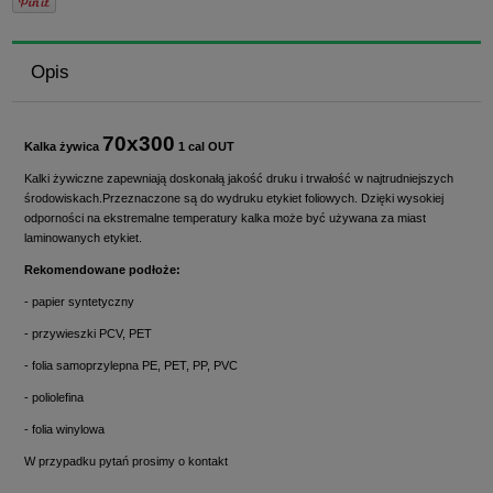
Opis
70x300
Kalka żywica
1 cal OUT
Kalki żywiczne zapewniają doskonałą jakość druku i trwałość w najtrudniejszych
środowiskach.Przeznaczone są do wydruku etykiet foliowych. Dzięki wysokiej
odporności na ekstremalne temperatury kalka może być używana za miast
laminowanych etykiet.
Rekomendowane podłoże:
- papier syntetyczny
- przywieszki PCV, PET
- folia samoprzylepna PE, PET, PP, PVC
- poliolefina
- folia winylowa
W przypadku pytań prosimy o kontakt