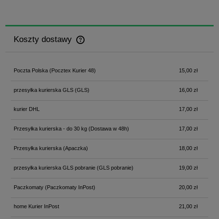
Koszty dostawy
Cena nie zawiera ewentualnych kosztów płatności
Poczta Polska
(Pocztex Kurier 48)
15,00 zł
przesyłka kurierska GLS
(GLS)
16,00 zł
kurier DHL
17,00 zł
Przesyłka kurierska - do 30 kg
(Dostawa w 48h)
17,00 zł
Przesyłka kurierska
(Apaczka)
18,00 zł
przesyłka kurierska GLS pobranie
(GLS pobranie)
19,00 zł
Paczkomaty
(Paczkomaty InPost)
20,00 zł
home Kurier InPost
21,00 zł