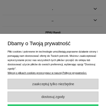
.
..
PPHU Randi
ul. Słoneczna Dolina 1
83-010 Straszyn
Dbamy o Twoją prywatność
MAGAZYN I BIURO FIRMY:
Pliki cookies i pokrewne im technologie umożliwiają poprawne działanie strony i
PPHU Randi
pomagają nam dostosować ofertę do Twoich potrzeb. Możesz zaakceptować
ul. Starogardzka 77 (wjazd od ul. Plażowej)
wykorzystanie przez nas wszystkich tych plików i przejść do sklepu lub
83-010 Straszyn
dostosować użycie plików do swoich preferencji, wybierając opcję "Dostosuj
zgody".
+48 58 770 31 80
- centrala
Więcej o plikach cookies przeczytasz w naszej Polityce prywatności.
+48 58 770 31 81
- dział sprzedaży
+48 58 770 31 82
- księgowość
zaakceptuj tylko niezbędne
+48 58 770 31 83
- wyceny i drukowanie etykiet
(+48) 515 234 369
- Magda - dział sprzedaży,
magda@randi.pl
dostosuj zgody
(+48) 791 200 096
- Krzysztof - drukowanie etykiet,
krzysztof@randi.pl
(+48) 602 794 901
- Sebastian - wyceny i doradztwo techniczne,
biuro@randi.pl