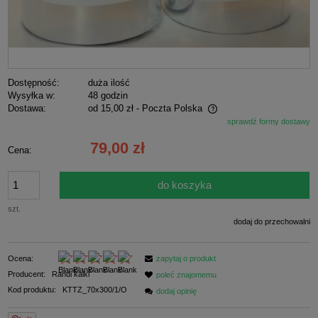
Dostępność:
duża ilość
Wysyłka w:
48 godzin
Dostawa:
od 15,00 zł
- Poczta Polska
sprawdź formy dostawy
Cena nie zawiera ewentualnych kosztów płatności
79,00 zł
Cena:
do koszyka
szt.
dodaj do przechowalni
Ocena:
zapytaj o produkt
Producent:
Randi kalki
poleć znajomemu
Kod produktu:
KTTZ_70x300/1/O
dodaj opinię