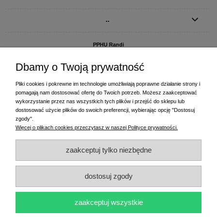
..
PPHU Randi
ul. Słoneczna Dolina 1
83-010 Straszyn
Dbamy o Twoją prywatność
MAGAZYN I BIURO FIRMY:
Pliki cookies i pokrewne im technologie umożliwiają poprawne działanie strony i
PPHU Randi
pomagają nam dostosować ofertę do Twoich potrzeb. Możesz zaakceptować
ul. Starogardzka 77 (wjazd od ul. Plażowej)
wykorzystanie przez nas wszystkich tych plików i przejść do sklepu lub
83-010 Straszyn
dostosować użycie plików do swoich preferencji, wybierając opcję "Dostosuj
zgody".
+48 58 770 31 80
- centrala
Więcej o plikach cookies przeczytasz w naszej Polityce prywatności.
+48 58 770 31 81
- dział sprzedaży
+48 58 770 31 82
- księgowość
zaakceptuj tylko niezbędne
+48 58 770 31 83
- wyceny i drukowanie etykiet
(+48) 515 234 369
- Magda - dział sprzedaży,
magda@randi.pl
dostosuj zgody
(+48) 791 200 096
- Krzysztof - drukowanie etykiet,
krzysztof@randi.pl
(+48) 602 794 901
- Sebastian - wyceny i doradztwo techniczne,
biuro@randi.pl
zaakceptuj wszystkie