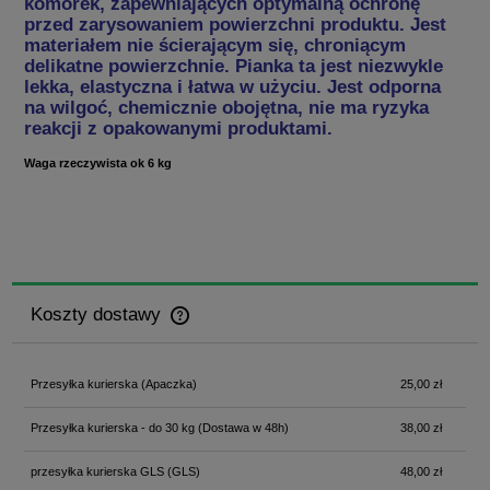
komórek, zapewniających optymalną ochronę
przed zarysowaniem powierzchni produktu. Jest
materiałem nie ścierającym się, chroniącym
delikatne powierzchnie. Pianka ta jest niezwykle
lekka, elastyczna i łatwa w użyciu. Jest odporna
na wilgoć, chemicznie obojętna, nie ma ryzyka
reakcji z opakowanymi produktami.
Waga rzeczywista ok 6 kg
Koszty dostawy
Cena nie zawiera ewentualnych kosztów płatności
Przesyłka kurierska
(Apaczka)
25,00 zł
Przesyłka kurierska - do 30 kg
(Dostawa w 48h)
38,00 zł
przesyłka kurierska GLS
(GLS)
48,00 zł