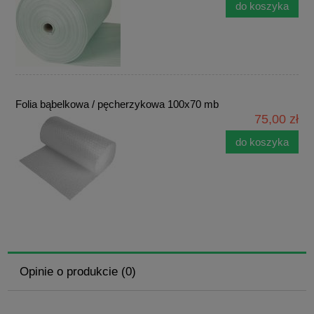
do koszyka
Folia bąbelkowa / pęcherzykowa 100x70 mb
75,00 zł
do koszyka
Opinie o produkcie (0)