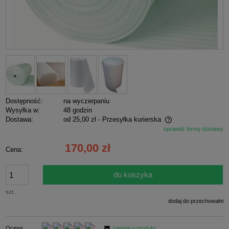
Dostępność:
na wyczerpaniu
Wysyłka w:
48 godzin
Dostawa:
od 25,00 zł
- Przesyłka kurierska
sprawdź formy dostawy
Cena nie zawiera ewentualnych kosztów płatności
170,00 zł
Cena:
do koszyka
szt.
dodaj do przechowalni
Ocena:
zapytaj o produkt