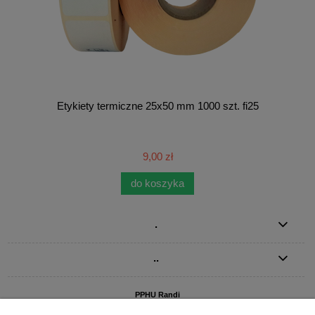
Etykiety termiczne 25x50 mm 1000 szt. fi25
9,00 zł
do koszyka
.
..
PPHU Randi
ul. Słoneczna Dolina 1