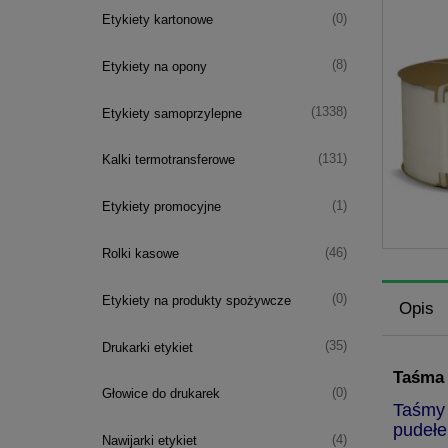
(0)
Etykiety kartonowe
(8)
Etykiety na opony
(1338)
Etykiety samoprzylepne
(131)
Kalki termotransferowe
(1)
Etykiety promocyjne
(46)
Rolki kasowe
(0)
Etykiety na produkty spożywcze
Opis
(35)
Drukarki etykiet
Taśma 
(0)
Głowice do drukarek
Taśmy 
pudełek
(4)
Nawijarki etykiet