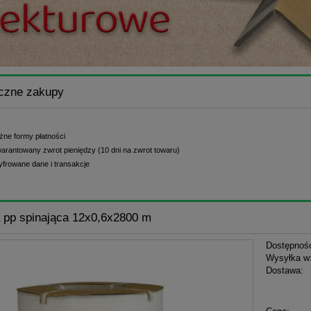
czne zakupy
żne formy płatności
arantowany zwrot pieniędzy (10 dni na zwrot towaru)
yfrowane dane i transakcje
 pp spinająca 12x0,6x2800 m
Dostępnoś
Wysyłka w
Dostawa:
Cena n