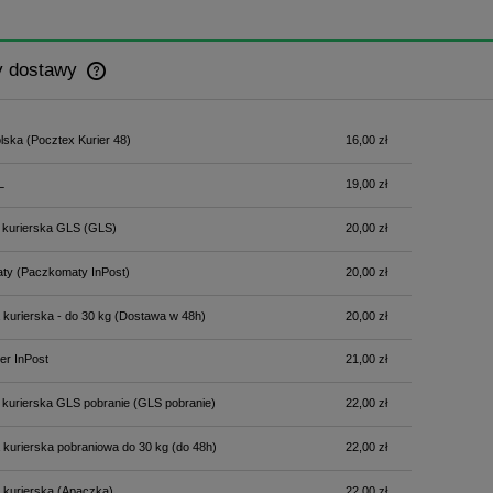
y dostawy
Cena nie zawiera ewentualnych kosztów
lska
(Pocztex Kurier 48)
16,00 zł
płatności
L
19,00 zł
 kurierska GLS
(GLS)
20,00 zł
ty
(Paczkomaty InPost)
20,00 zł
 kurierska - do 30 kg
(Dostawa w 48h)
20,00 zł
er InPost
21,00 zł
 kurierska GLS pobranie
(GLS pobranie)
22,00 zł
 kurierska pobraniowa do 30 kg
(do 48h)
22,00 zł
 kurierska
(Apaczka)
22,00 zł