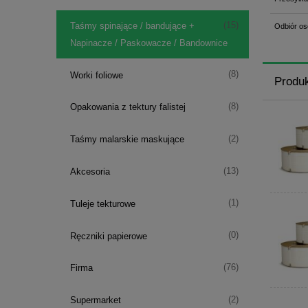
(15)
Taśmy spinające / bandujące +
Odbiór os
Napinacze / Paskowacze / Bandownice
(8)
Worki foliowe
Produ
(8)
Opakowania z tektury falistej
(2)
Taśmy malarskie maskujące
(13)
Akcesoria
(1)
Tuleje tekturowe
(0)
Ręczniki papierowe
(76)
Firma
(2)
Supermarket