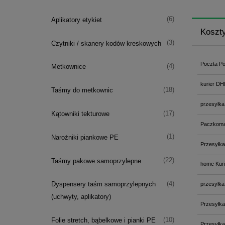
(6)
Aplikatory etykiet
Koszt
(3)
Czytniki / skanery kodów kreskowych
Poczta Po
(4)
Metkownice
kurier DH
(18)
Taśmy do metkownic
przesyłka
(17)
Kątowniki tekturowe
Paczkoma
(1)
Narożniki piankowe PE
Przesyłka
(22)
Taśmy pakowe samoprzylepne
home Kuri
(4)
Dyspensery taśm samoprzylepnych
przesyłka
(uchwyty, aplikatory)
Przesyłka
(10)
Folie stretch, bąbelkowe i pianki PE
Przesyłka