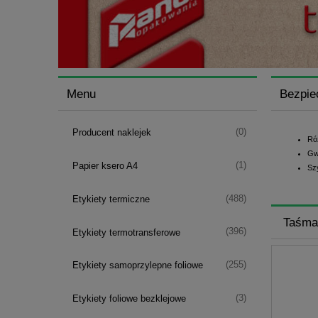
Menu
Bezpie
(0)
Producent naklejek
Ró
Gw
(1)
Papier ksero A4
Sz
(488)
Etykiety termiczne
Taśma
(396)
Etykiety termotransferowe
(255)
Etykiety samoprzylepne foliowe
(3)
Etykiety foliowe bezklejowe