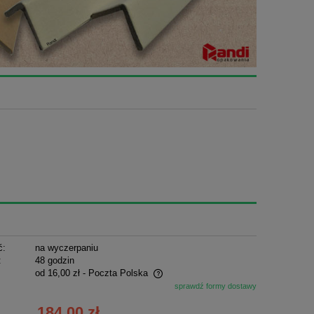
ć:
na wyczerpaniu
:
48 godzin
od 16,00 zł
- Poczta Polska
sprawdź formy dostawy
ie zawiera ewentualnych kosztów
184,00 zł