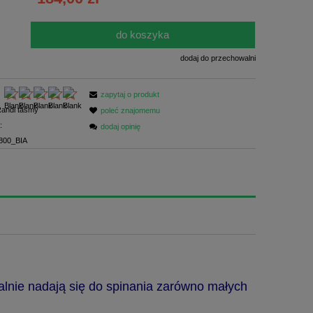
ści
do koszyka
.
dodaj do przechowalni
zapytaj o produkt
andi taśmy
poleć znajomemu
:
dodaj opinię
800_BIA
alnie nadają się do spinania zarówno małych