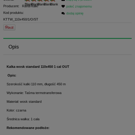
Producent:
Randi kalki
poleć znajomemu
Kod produktu:
dodaj opinię
KTTW_110x450/1/O/ST
Opis
Kalka wosk standard 110x450 1 cal OUT
Opis:
Szerokość kalki 110 mm, długość 450 m
Wykonanie: Taśma termotransferowa
Materiał: wosk standard
Kolor: czarna
Średnica wałka: 1 cala
Rekomendowane podłoże: