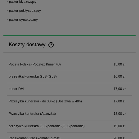
- papier błyszczący
- papier półbłyszczący
- papier syntetyczny
Koszty dostawy
Cena nie zawiera ewentualnych kosztów płatności
Poczta Polska
(Pocztex Kurier 48)
15,00 zł
przesyłka kurierska GLS
(GLS)
16,00 zł
kurier DHL
17,00 zł
Przesyłka kurierska - do 30 kg
(Dostawa w 48h)
17,00 zł
Przesyłka kurierska
(Apaczka)
18,00 zł
przesyłka kurierska GLS pobranie
(GLS pobranie)
19,00 zł
Paczkomaty
(Paczkomaty InPost)
20,00 zł