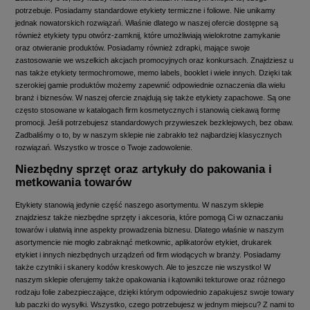
potrzebuje. Posiadamy standardowe etykiety termiczne i foliowe. Nie unikamy
jednak nowatorskich rozwiązań. Właśnie dlatego w naszej ofercie dostępne są
również etykiety typu otwórz-zamknij, które umożliwiają wielokrotne zamykanie
oraz otwieranie produktów. Posiadamy również zdrapki, mające swoje
zastosowanie we wszelkich akcjach promocyjnych oraz konkursach. Znajdziesz u
nas także etykiety termochromowe, memo labels, booklet i wiele innych. Dzięki tak
szerokiej gamie produktów możemy zapewnić odpowiednie oznaczenia dla wielu
branż i biznesów. W naszej ofercie znajdują się także etykiety zapachowe. Są one
często stosowane w katalogach firm kosmetycznych i stanowią ciekawą formę
promocji. Jeśli potrzebujesz standardowych przywieszek bezklejowych, bez obaw.
Zadbaliśmy o to, by w naszym sklepie nie zabrakło też najbardziej klasycznych
rozwiązań. Wszystko w trosce o Twoje zadowolenie.
Niezbędny sprzęt oraz artykuły do pakowania i
metkowania towarów
Etykiety stanowią jedynie część naszego asortymentu. W naszym sklepie
znajdziesz także niezbędne sprzęty i akcesoria, które pomogą Ci w oznaczaniu
towarów i ułatwią inne aspekty prowadzenia biznesu. Dlatego właśnie w naszym
asortymencie nie mogło zabraknąć metkownic, aplikatorów etykiet, drukarek
etykiet i innych niezbędnych urządzeń od firm wiodących w branży. Posiadamy
także czytniki i skanery kodów kreskowych. Ale to jeszcze nie wszystko! W
naszym sklepie oferujemy także opakowania i kątowniki tekturowe oraz różnego
rodzaju folie zabezpieczające, dzięki którym odpowiednio zapakujesz swoje towary
lub paczki do wysyłki. Wszystko, czego potrzebujesz w jednym miejscu? Z nami to