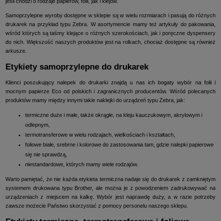
jeśli chodzi o rodzaje papierów, folii, jak i klejów.
Samoprzylepne wyroby dostępne w sklepie są w wielu rozmiarach i pasują do różnych
drukarek na przykład typu Zebra. W asortymencie mamy też artykuły do pakowania,
wśród których są taśmy klejące o różnych szerokościach, jak i poręczne dyspensery
do nich. Większość naszych produktów jest na rolkach, chociaż dostępne są również
arkusze.
Etykiety samoprzylepne do drukarek
Klienci poszukujący nalepek do drukarki znajdą u nas ich bogaty wybór na folii i
mocnym papierze Eco od polskich i zagranicznych producentów. Wśród polecanych
produktów mamy między innymi takie naklejki do urządzeń typu Zebra, jak:
termiczne duże i małe, także okrągłe, na kleju kauczukowym, akrylowym i
odlepnym,
termotransferowe w wielu rodzajach, wielkościach i kształtach,
foliowe białe, srebrne i kolorowe do zastosowania tam, gdzie nalepki papierowe
się nie sprawdzą,
niestandardowe, których mamy wiele rodzajów.
Warto pamiętać, że nie każda etykieta termiczna nadaje się do drukarek z zamkniętym
systemem drukowana typu Brother, ale można je z powodzeniem zadrukowywać na
urządzeniach z miejscem na kalkę. Wybór jest naprawdę duży, a w razie potrzeby
zawsze możecie Państwo skorzystać z pomocy personelu naszego sklepu.