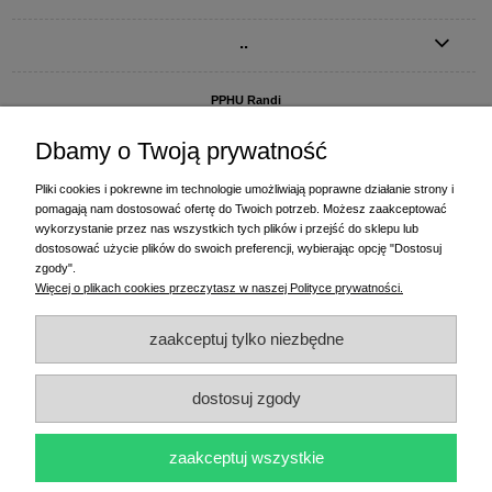
..
PPHU Randi
ul. Słoneczna Dolina 1
83-010 Straszyn
Dbamy o Twoją prywatność
MAGAZYN I BIURO FIRMY:
Pliki cookies i pokrewne im technologie umożliwiają poprawne działanie strony i
PPHU Randi
pomagają nam dostosować ofertę do Twoich potrzeb. Możesz zaakceptować
ul. Starogardzka 77 (wjazd od ul. Plażowej)
wykorzystanie przez nas wszystkich tych plików i przejść do sklepu lub
83-010 Straszyn
dostosować użycie plików do swoich preferencji, wybierając opcję "Dostosuj
zgody".
+48 58 770 31 80
- centrala
Więcej o plikach cookies przeczytasz w naszej Polityce prywatności.
+48 58 770 31 81
- dział sprzedaży
+48 58 770 31 82
- księgowość
zaakceptuj tylko niezbędne
+48 58 770 31 83
- wyceny i drukowanie etykiet
(+48) 515 234 369
- Magda - dział sprzedaży,
magda@randi.pl
dostosuj zgody
(+48) 791 200 096
- Krzysztof - drukowanie etykiet,
krzysztof@randi.pl
(+48) 602 794 901
- Sebastian - wyceny i doradztwo techniczne,
biuro@randi.pl
zaakceptuj wszystkie