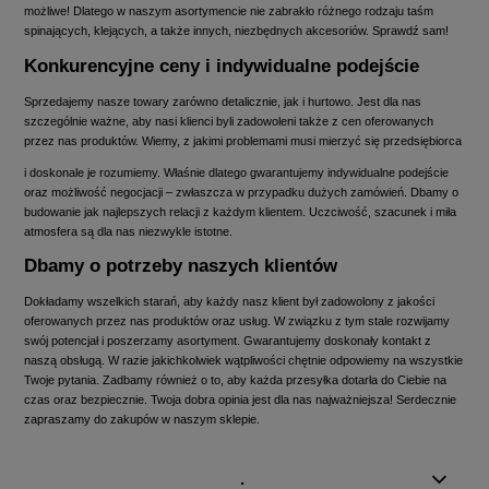
możliwe! Dlatego w naszym asortymencie nie zabrakło różnego rodzaju taśm
spinających, klejących, a także innych, niezbędnych akcesoriów. Sprawdź sam!
Konkurencyjne ceny i indywidualne podejście
Sprzedajemy nasze towary zarówno detalicznie, jak i hurtowo. Jest dla nas
szczególnie ważne, aby nasi klienci byli zadowoleni także z cen oferowanych
przez nas produktów. Wiemy, z jakimi problemami musi mierzyć się przedsiębiorca
i doskonale je rozumiemy. Właśnie dlatego gwarantujemy indywidualne podejście
oraz możliwość negocjacji – zwłaszcza w przypadku dużych zamówień. Dbamy o
budowanie jak najlepszych relacji z każdym klientem. Uczciwość, szacunek i miła
atmosfera są dla nas niezwykle istotne.
Dbamy o potrzeby naszych klientów
Dokładamy wszelkich starań, aby każdy nasz klient był zadowolony z jakości
oferowanych przez nas produktów oraz usług. W związku z tym stale rozwijamy
swój potencjał i poszerzamy asortyment. Gwarantujemy doskonały kontakt z
naszą obsługą. W razie jakichkolwiek wątpliwości chętnie odpowiemy na wszystkie
Twoje pytania. Zadbamy również o to, aby każda przesyłka dotarła do Ciebie na
czas oraz bezpiecznie. Twoja dobra opinia jest dla nas najważniejsza! Serdecznie
zapraszamy do zakupów w naszym sklepie.
.