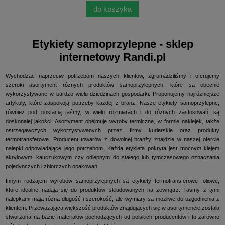
do koszyka
Etykiety samoprzylepne - sklep
internetowy Randi.pl
Wychodząc naprzeciw potrzebom naszych klientów, zgromadziliśmy i oferujemy
szeroki asortyment różnych produktów samoprzylepnych, które są obecnie
wykorzystywane w bardzo wielu dziedzinach gospodarki. Proponujemy najróżniejsze
artykuły, które zaspokoją potrzeby każdej z branż. Nasze etykiety samoprzylepne,
również pod postacią taśmy, w wielu rozmiarach i do różnych zastosowań, są
doskonałej jakości. Asortyment obejmuje wyroby termiczne, w formie naklejek, także
ostrzegawczych wykorzystywanych przez firmy kurierskie oraz produkty
termotransferowe. Producent towarów z dowolnej branży znajdzie w naszej ofercie
nalepki odpowiadające jego potrzebom. Każda etykieta pokryta jest mocnym klejem
akrylowym, kauczukowym czy odlepnym do stałego lub tymczasowego oznaczania
pojedynczych i zbiorczych opakowań.
Innym rodzajem wyrobów samoprzylepnych są etykiety termotransferowe foliowe,
które idealne nadają się do produktów składowanych na zewnątrz. Taśmy z tymi
nalepkami mają różną długość i szerokość, ale wymiary są możliwe do uzgodnienia z
klientem. Przeważająca większość produktów znajdujących się w asortymencie została
stworzona na bazie materiałów pochodzących od polskich producentów i to zarówno