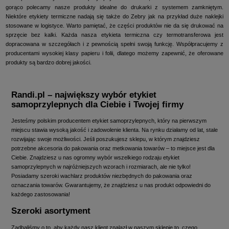
gorąco polecamy nasze produkty idealne do drukarki z systemem zamkniętym.
Niektóre etykiety termiczne nadają się także do Zebry jak na przykład duże naklejki
stosowane w logistyce. Warto pamiętać, że części produktów nie da się drukować na
sprzęcie bez kalki. Każda nasza etykieta termiczna czy termotransferowa jest
dopracowana w szczegółach i z pewnością spełni swoją funkcję. Współpracujemy z
producentami wysokiej klasy papieru i folii, dlatego możemy zapewnić, że oferowane
produkty są bardzo dobrej jakości.
Randi.pl – największy wybór etykiet
samoprzylepnych dla Ciebie i Twojej firmy
Jesteśmy polskim producentem etykiet samoprzylepnych, który na pierwszym
miejscu stawia wysoką jakość i zadowolenie klienta. Na rynku działamy od lat, stale
rozwijając swoje możliwości. Jeśli poszukujesz sklepu, w którym znajdziesz
potrzebne akcesoria do pakowania oraz metkowania towarów – to miejsce jest dla
Ciebie. Znajdziesz u nas ogromny wybór wszelkiego rodzaju etykiet
samoprzylepnych w najróżniejszych wzorach i rozmiarach, ale nie tylko!
Posiadamy szeroki wachlarz produktów niezbędnych do pakowania oraz
oznaczania towarów. Gwarantujemy, że znajdziesz u nas produkt odpowiedni do
każdego zastosowania!
Szeroki asortyment
Zadbaliśmy o to, aby każdy nasz klient znalazł w naszym sklepie to, czego