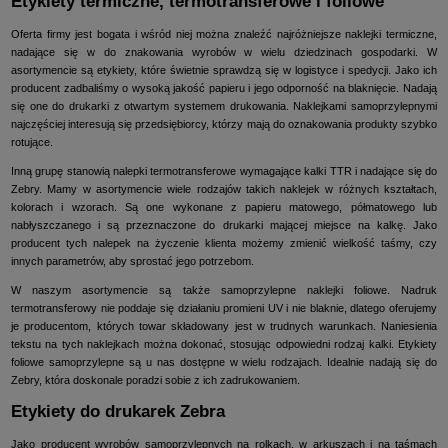
Etykiety termiczne, termotransferowe i foliowe
Oferta firmy jest bogata i wśród niej można znaleźć najróżniejsze naklejki termiczne,
nadające się w do znakowania wyrobów w wielu dziedzinach gospodarki. W
asortymencie są etykiety, które świetnie sprawdzą się w logistyce i spedycji. Jako ich
producent zadbaliśmy o wysoką jakość papieru i jego odporność na blaknięcie. Nadają
się one do drukarki z otwartym systemem drukowania. Naklejkami samoprzylepnymi
najczęściej interesują się przedsiębiorcy, którzy mają do oznakowania produkty szybko
rotujące.
Inną grupę stanowią nalepki termotransferowe wymagające kalki TTR i nadające się do
Zebry. Mamy w asortymencie wiele rodzajów takich naklejek w różnych kształtach,
kolorach i wzorach. Są one wykonane z papieru matowego, półmatowego lub
nabłyszczanego i są przeznaczone do drukarki mającej miejsce na kalkę. Jako
producent tych nalepek na życzenie klienta możemy zmienić wielkość taśmy, czy
innych parametrów, aby sprostać jego potrzebom.
W naszym asortymencie są także samoprzylepne naklejki foliowe. Nadruk
termotransferowy nie poddaje się działaniu promieni UV i nie blaknie, dlatego oferujemy
je producentom, których towar składowany jest w trudnych warunkach. Naniesienia
tekstu na tych naklejkach można dokonać, stosując odpowiedni rodzaj kalki. Etykiety
foliowe samoprzylepne są u nas dostępne w wielu rodzajach. Idealnie nadają się do
Zebry, która doskonale poradzi sobie z ich zadrukowaniem.
Etykiety do drukarek Zebra
Jako producent wyrobów samoprzylepnych na rolkach, w arkuszach i na taśmach