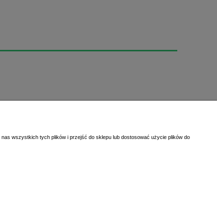
nas wszystkich tych plików i przejść do sklepu lub dostosować użycie plików do
a - dział sprzedaży,
magda@randi.pl
sztof - drukowanie etykiet,
krzysztof@randi.pl
stian - wyceny i doradztwo techniczne,
biuro@randi.pl