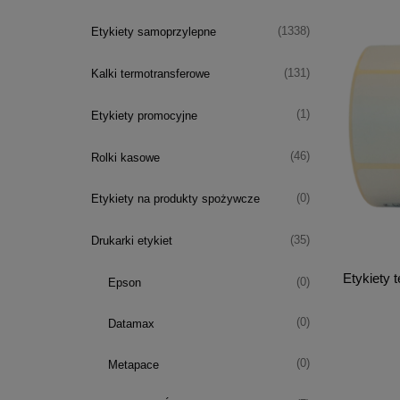
(1338)
Etykiety samoprzylepne
(131)
Kalki termotransferowe
(1)
Etykiety promocyjne
(46)
Rolki kasowe
(0)
Etykiety na produkty spożywcze
(35)
Drukarki etykiet
Etykiety 
(0)
Epson
(0)
Datamax
(0)
Metapace