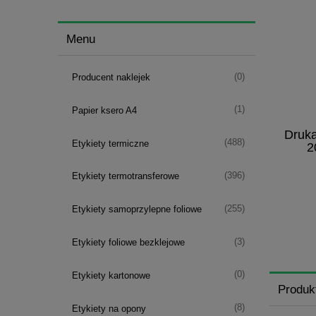
Menu
(0)
Producent naklejek
(1)
Papier ksero A4
Druka
(488)
Etykiety termiczne
2
(396)
Etykiety termotransferowe
(255)
Etykiety samoprzylepne foliowe
(3)
Etykiety foliowe bezklejowe
(0)
Etykiety kartonowe
Produk
(8)
Etykiety na opony