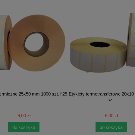
termiczne 25x50 mm 1000 szt. fi25
Etykiety termotransferowe 20x1
szt.
9,00 zł
6,00 zł
do koszyka
do koszyka