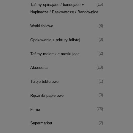
(15)
Taśmy spinające / bandujące +
Napinacze / Paskowacze / Bandownice
(8)
Worki foliowe
(8)
Opakowania z tektury falistej
(2)
Taśmy malarskie maskujące
(13)
Akcesoria
(1)
Tuleje tekturowe
(0)
Ręczniki papierowe
(76)
Firma
(2)
Supermarket