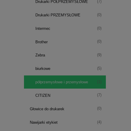
(7)
Drukarki PÓŁPRZEMYSŁOWE
(0)
Drukarki PRZEMYSŁOWE
(0)
Intermec
(0)
Brother
(9)
Zebra
(5)
biurkowe
(1)
półprzemysłowe i przemysłowe
(7)
CITIZEN
(0)
Głowice do drukarek
(4)
Nawijarki etykiet