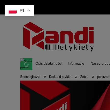
PL
Opis działalności
Informacje
Nasze produ
»
»
»
Strona główna
Drukarki etykiet
Zebra
półprzem