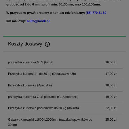
grubość od 2 do 6 mm, profil min. 30x30mm, max 100x100mm.
W przypadku pytań prosimy o kontakt telefoniczny:
(58) 770 31 80
lub mailowy:
biuro@randi.pl
Koszty dostawy
Cena nie zawiera ewentualnych kosztów płatności
przesyłka kurierska GLS
(GLS)
16,00 zł
Przesyłka kurierska - do 30 kg
(Dostawa w 48h)
17,00 zł
Przesyłka kurierska
(Apaczka)
18,00 zł
przesyłka kurierska GLS pobranie
(GLS pobranie)
19,00 zł
Przesyłka kurierska pobraniowa do 30 kg
(do 48h)
22,00 zł
Gabaryt Kątowniki L1800-L2000mm
(paczka kątowników do
25,00 zł
30 kg)