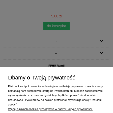
9,00 zł
do koszyka
.
..
PPHU Randi
ul. Słoneczna Dolina 1
83-010 Straszyn
Dbamy o Twoją prywatność
MAGAZYN I BIURO FIRMY:
Pliki cookies i pokrewne im technologie umożliwiają poprawne działanie strony i
PPHU Randi
pomagają nam dostosować ofertę do Twoich potrzeb. Możesz zaakceptować
ul. Starogardzka 77 (wjazd od ul. Plażowej)
wykorzystanie przez nas wszystkich tych plików i przejść do sklepu lub
83-010 Straszyn
dostosować użycie plików do swoich preferencji, wybierając opcję "Dostosuj
zgody".
+48 58 770 31 80
- centrala
Więcej o plikach cookies przeczytasz w naszej Polityce prywatności.
+48 58 770 31 81
- dział sprzedaży