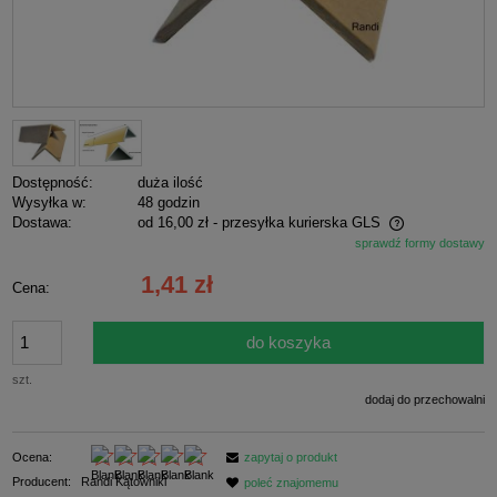
Dostępność:
duża ilość
Wysyłka w:
48 godzin
Dostawa:
od 16,00 zł
- przesyłka kurierska GLS
sprawdź formy dostawy
Cena nie zawiera ewentualnych kosztów płatności
1,41 zł
Cena:
do koszyka
szt.
dodaj do przechowalni
Ocena:
zapytaj o produkt
Producent:
Randi Kątowniki
poleć znajomemu