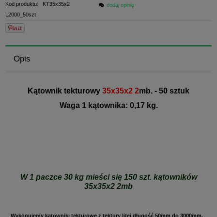
Kod produktu:
KT35x35x2
dodaj opinię
L2000_50szt
Opis
Kątownik tekturowy
35x35x2 2
mb. - 50 sztuk
Waga 1 kątownika: 0,17 kg.
W 1 paczce 30 kg mieści się 150 szt. kątowników
35x35x2 2mb
Wykonujemy kątowniki tekturowe z tektury litej długość 50mm do 3000mm,