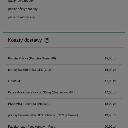
- papier błyszczący
- papier półbłyszczący
- papier syntetyczny
Koszty dostawy
Cena nie zawiera ewentualnych kosztów płatności
Poczta Polska
(Pocztex Kurier 48)
15,00 zł
przesyłka kurierska GLS
(GLS)
16,00 zł
kurier DHL
17,00 zł
Przesyłka kurierska - do 30 kg
(Dostawa w 48h)
17,00 zł
Przesyłka kurierska
(Apaczka)
18,00 zł
przesyłka kurierska GLS pobranie
(GLS pobranie)
19,00 zł
Paczkomaty
(Paczkomaty InPost)
20,00 zł