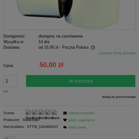
Dostępność:
dostępny na zamówienie
Wysyłka w:
14 dni
Dostawa:
od 15,00 zł
- Poczta Polska
sprawdź formy dostawy
Cena nie zawiera ewentualnych kosztów płatności
50,00 zł
Cena:
do koszyka
szt.
dodaj do przechowalni
Ocena:
zapytaj o produkt
Producent:
Randi kalki
poleć znajomemu
Kod produktu:
KTTW_110x600/1/O
dodaj opinię