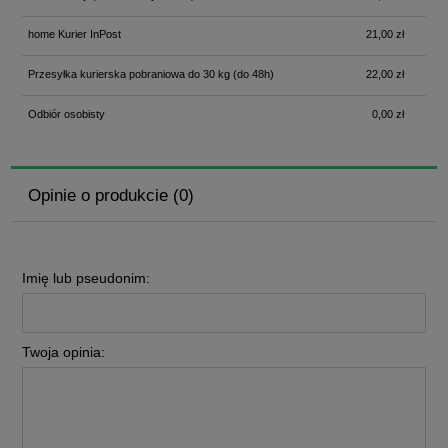
home Kurier InPost
21,00 zł
Przesyłka kurierska pobraniowa do 30 kg
(do 48h)
22,00 zł
Odbiór osobisty
0,00 zł
Opinie o produkcie (0)
Imię lub pseudonim:
Twoja opinia: