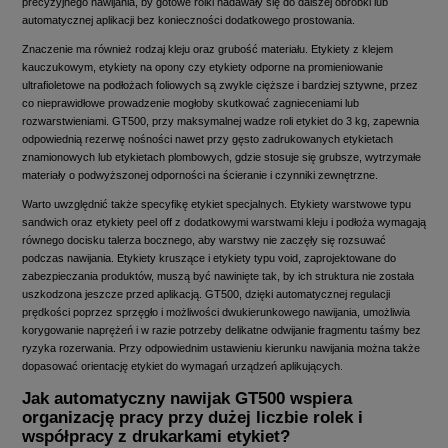
precyzyjnego nawijania, by gotowe rolki nadawały się do dalszej obróbki lub
automatycznej aplikacji bez konieczności dodatkowego prostowania.
Znaczenie ma również rodzaj kleju oraz grubość materiału. Etykiety z klejem
kauczukowym, etykiety na opony czy etykiety odporne na promieniowanie
ultrafioletowe na podłożach foliowych są zwykle cięższe i bardziej sztywne, przez
co nieprawidłowe prowadzenie mogłoby skutkować zagnieceniami lub
rozwarstwieniami. GT500, przy maksymalnej wadze roli etykiet do 3 kg, zapewnia
odpowiednią rezerwę nośności nawet przy gęsto zadrukowanych etykietach
znamionowych lub etykietach plombowych, gdzie stosuje się grubsze, wytrzymałe
materiały o podwyższonej odporności na ścieranie i czynniki zewnętrzne.
Warto uwzględnić także specyfikę etykiet specjalnych. Etykiety warstwowe typu
sandwich oraz etykiety peel off z dodatkowymi warstwami kleju i podłoża wymagają
równego docisku talerza bocznego, aby warstwy nie zaczęły się rozsuwać
podczas nawijania. Etykiety kruszące i etykiety typu void, zaprojektowane do
zabezpieczania produktów, muszą być nawinięte tak, by ich struktura nie została
uszkodzona jeszcze przed aplikacją. GT500, dzięki automatycznej regulacji
prędkości poprzez sprzęgło i możliwości dwukierunkowego nawijania, umożliwia
korygowanie naprężeń i w razie potrzeby delikatne odwijanie fragmentu taśmy bez
ryzyka rozerwania. Przy odpowiednim ustawieniu kierunku nawijania można także
dopasować orientację etykiet do wymagań urządzeń aplikujących.
Jak automatyczny nawijak GT500 wspiera
organizację pracy przy dużej liczbie rolek i
współpracy z drukarkami etykiet?