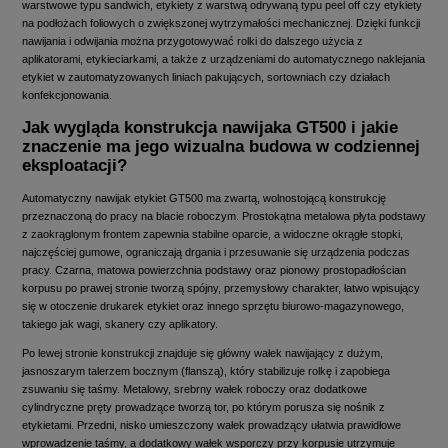
warstwowe typu sandwich, etykiety z warstwą odrywaną typu peel off czy etykiety
na podłożach foliowych o zwiększonej wytrzymałości mechanicznej. Dzięki funkcji
nawijania i odwijania można przygotowywać rolki do dalszego użycia z
aplikatorami, etykieciarkami, a także z urządzeniami do automatycznego naklejania
etykiet w zautomatyzowanych liniach pakujących, sortowniach czy działach
konfekcjonowania.
Jak wygląda konstrukcja nawijaka GT500 i jakie
znaczenie ma jego wizualna budowa w codziennej
eksploatacji?
Automatyczny nawijak etykiet GT500 ma zwartą, wolnostojącą konstrukcję
przeznaczoną do pracy na blacie roboczym. Prostokątna metalowa płyta podstawy
z zaokrąglonym frontem zapewnia stabilne oparcie, a widoczne okrągłe stopki,
najczęściej gumowe, ograniczają drgania i przesuwanie się urządzenia podczas
pracy. Czarna, matowa powierzchnia podstawy oraz pionowy prostopadłościan
korpusu po prawej stronie tworzą spójny, przemysłowy charakter, łatwo wpisujący
się w otoczenie drukarek etykiet oraz innego sprzętu biurowo-magazynowego,
takiego jak wagi, skanery czy aplikatory.
Po lewej stronie konstrukcji znajduje się główny wałek nawijający z dużym,
jasnoszarym talerzem bocznym (flanszą), który stabilizuje rolkę i zapobiega
zsuwaniu się taśmy. Metalowy, srebrny wałek roboczy oraz dodatkowe
cylindryczne pręty prowadzące tworzą tor, po którym porusza się nośnik z
etykietami. Przedni, nisko umieszczony wałek prowadzący ułatwia prawidłowe
wprowadzenie taśmy, a dodatkowy wałek wsporczy przy korpusie utrzymuje