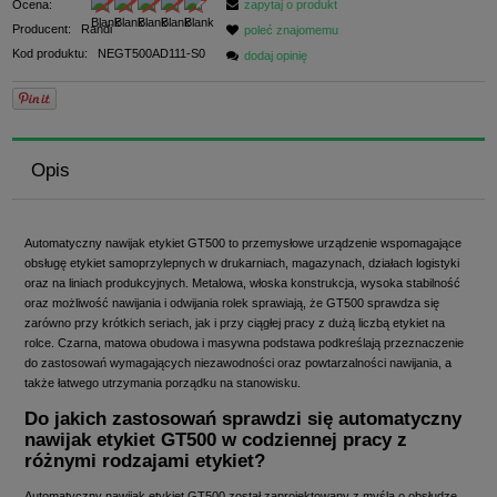
Ocena:
zapytaj o produkt
Producent:
Randi
poleć znajomemu
Kod produktu:
NEGT500AD111-S0
dodaj opinię
Opis
Automatyczny nawijak etykiet GT500 to przemysłowe urządzenie wspomagające
obsługę etykiet samoprzylepnych w drukarniach, magazynach, działach logistyki
oraz na liniach produkcyjnych. Metalowa, włoska konstrukcja, wysoka stabilność
oraz możliwość nawijania i odwijania rolek sprawiają, że GT500 sprawdza się
zarówno przy krótkich seriach, jak i przy ciągłej pracy z dużą liczbą etykiet na
rolce. Czarna, matowa obudowa i masywna podstawa podkreślają przeznaczenie
do zastosowań wymagających niezawodności oraz powtarzalności nawijania, a
także łatwego utrzymania porządku na stanowisku.
Do jakich zastosowań sprawdzi się automatyczny
nawijak etykiet GT500 w codziennej pracy z
różnymi rodzajami etykiet?
Automatyczny nawijak etykiet GT500 został zaprojektowany z myślą o obsłudze