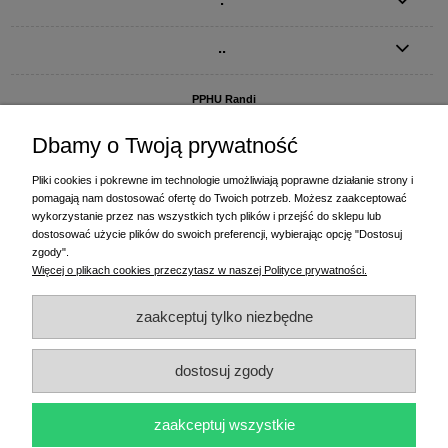
..
PPHU Randi
ul. Słoneczna Dolina 1
83-010 Straszyn
Dbamy o Twoją prywatność
MAGAZYN I BIURO FIRMY:
Pliki cookies i pokrewne im technologie umożliwiają poprawne działanie strony i
PPHU Randi
pomagają nam dostosować ofertę do Twoich potrzeb. Możesz zaakceptować
ul. Starogardzka 77 (wjazd od ul. Plażowej)
wykorzystanie przez nas wszystkich tych plików i przejść do sklepu lub
83-010 Straszyn
dostosować użycie plików do swoich preferencji, wybierając opcję "Dostosuj
zgody".
+48 58 770 31 80
- centrala
Więcej o plikach cookies przeczytasz w naszej Polityce prywatności.
+48 58 770 31 81
- dział sprzedaży
+48 58 770 31 82
- księgowość
zaakceptuj tylko niezbędne
+48 58 770 31 83
- wyceny i drukowanie etykiet
(+48) 515 234 369
- Magda - dział sprzedaży,
magda@randi.pl
dostosuj zgody
(+48) 791 200 096
- Krzysztof - drukowanie etykiet,
krzysztof@randi.pl
(+48) 602 794 901
- Sebastian - wyceny i doradztwo techniczne,
biuro@randi.pl
zaakceptuj wszystkie