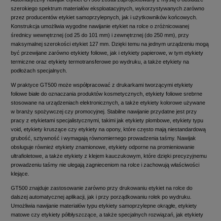
szerokiego spektrum materiałów eksploatacyjnych, wykorzystywanych zarówno
przez producentów etykiet samoprzylepnych, jak i użytkowników końcowych.
Konstrukcja umożliwia wygodne nawijanie etykiet na rolce o zróżnicowanej
średnicy wewnętrznej (od 25 do 101 mm) i zewnętrznej (do 250 mm), przy
maksymalnej szerokości etykiet 127 mm. Dzięki temu na jednym urządzeniu mogą
być przewijane zarówno etykiety foliowe, jak i etykiety papierowe, w tym etykiety
termiczne oraz etykiety termotransferowe po wydruku, a także etykiety na
podłożach specjalnych.
W praktyce GT500 może współpracować z drukarkami tworzącymi etykiety
foliowe białe do oznaczania produktów kosmetycznych, etykiety foliowe srebrne
stosowane na urządzeniach elektronicznych, a także etykiety kolorowe używane
w branży spożywczej czy promocyjnej. Stabilne nawijanie przydatne jest przy
pracy z etykietami specjalistycznymi, takimi jak etykiety plombowe, etykiety typu
void, etykiety kruszące czy etykiety na opony, które często mają niestandardową
grubość, sztywność i wymagają równomiernego prowadzenia taśmy. Nawijak
obsługuje również etykiety znamionowe, etykiety odporne na promieniowanie
ultrafioletowe, a także etykiety z klejem kauczukowym, które dzięki precyzyjnemu
prowadzeniu taśmy nie ulegają zagnieceniom na rolce i zachowują właściwości
klejące.
GT500 znajduje zastosowanie zarówno przy drukowaniu etykiet na rolce do
dalszej automatycznej aplikacji, jak i przy porządkowaniu rolek po wydruku.
Umożliwia nawijanie materiałów typu etykiety samoprzylepne okrągłe, etykiety
matowe czy etykiety półbłyszczące, a także specjalnych rozwiązań, jak etykiety