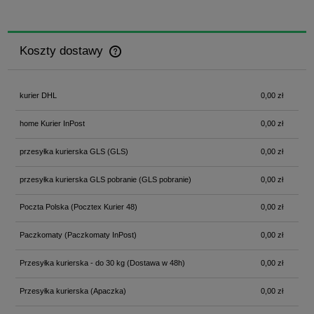
Koszty dostawy
Cena nie zawiera ewentualnych kosztów płatności
kurier DHL
0,00 zł
home Kurier InPost
0,00 zł
przesyłka kurierska GLS
(GLS)
0,00 zł
przesyłka kurierska GLS pobranie
(GLS pobranie)
0,00 zł
Poczta Polska
(Pocztex Kurier 48)
0,00 zł
Paczkomaty
(Paczkomaty InPost)
0,00 zł
Przesyłka kurierska - do 30 kg
(Dostawa w 48h)
0,00 zł
Przesyłka kurierska
(Apaczka)
0,00 zł