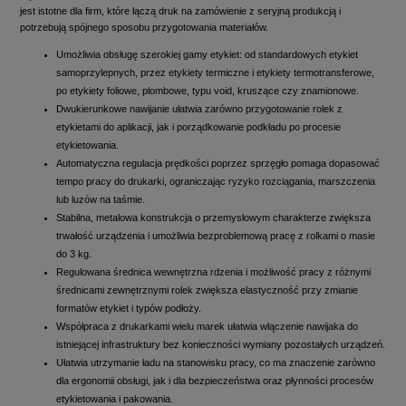
jest istotne dla firm, które łączą druk na zamówienie z seryjną produkcją i
potrzebują spójnego sposobu przygotowania materiałów.
Umożliwia obsługę szerokiej gamy etykiet: od standardowych etykiet
samoprzylepnych, przez etykiety termiczne i etykiety termotransferowe,
po etykiety foliowe, plombowe, typu void, kruszące czy znamionowe.
Dwukierunkowe nawijanie ułatwia zarówno przygotowanie rolek z
etykietami do aplikacji, jak i porządkowanie podkładu po procesie
etykietowania.
Automatyczna regulacja prędkości poprzez sprzęgło pomaga dopasować
tempo pracy do drukarki, ograniczając ryzyko rozciągania, marszczenia
lub luzów na taśmie.
Stabilna, metalowa konstrukcja o przemysłowym charakterze zwiększa
trwałość urządzenia i umożliwia bezproblemową pracę z rolkami o masie
do 3 kg.
Regulowana średnica wewnętrzna rdzenia i możliwość pracy z różnymi
średnicami zewnętrznymi rolek zwiększa elastyczność przy zmianie
formatów etykiet i typów podłoży.
Współpraca z drukarkami wielu marek ułatwia włączenie nawijaka do
istniejącej infrastruktury bez konieczności wymiany pozostałych urządzeń.
Ułatwia utrzymanie ładu na stanowisku pracy, co ma znaczenie zarówno
dla ergonomii obsługi, jak i dla bezpieczeństwa oraz płynności procesów
etykietowania i pakowania.