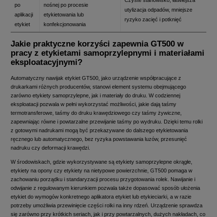
Czyste stanowisko, łatwiejsza
po
nośnej po procesie
utylizacja odpadów, mniejsze
aplikacji
etykietowania lub
ryzyko zacięć i potknięć
etykiet
konfekcjonowania
Jakie praktyczne korzyści zapewnia GT500 w
pracy z etykietami samoprzylepnymi i materiałami
eksploatacyjnymi?
Automatyczny nawijak etykiet GT500, jako urządzenie współpracujące z
drukarkami różnych producentów, stanowi element systemu obejmującego
zarówno etykiety samoprzylepne, jak i materiały do druku. W codziennej
eksploatacji pozwala w pełni wykorzystać możliwości, jakie dają taśmy
termotransferowe, taśmy do druku krawędziowego czy taśmy żywiczne,
zapewniając równe i powtarzalne przewijanie taśmy po wydruku. Dzięki temu rolki
z gotowymi nadrukami mogą być przekazywane do dalszego etykietowania
ręcznego lub automatycznego, bez ryzyka powstawania luzów, przesunięć
nadruku czy deformacji krawędzi.
W środowiskach, gdzie wykorzystywane są etykiety samoprzylepne okrągłe,
etykiety na opony czy etykiety na nietypowe powierzchnie, GT500 pomaga w
zachowaniu porządku i standaryzacji procesu przygotowania rolek. Nawijanie i
odwijanie z regulowanym kierunkiem pozwala także dopasować sposób ułożenia
etykiet do wymogów konkretnego aplikatora etykiet lub etykieciarki, a w razie
potrzeby umożliwia przewinięcie części rolki na inny rdzeń. Urządzenie sprawdza
się zarówno przy krótkich seriach, jak i przy powtarzalnych, dużych nakładach, co