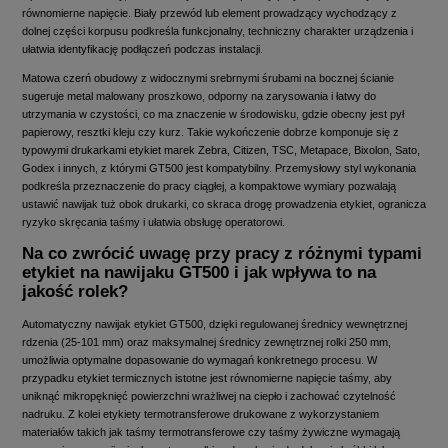
równomierne napięcie. Biały przewód lub element prowadzący wychodzący z
dolnej części korpusu podkreśla funkcjonalny, techniczny charakter urządzenia i
ułatwia identyfikację podłączeń podczas instalacji.
Matowa czerń obudowy z widocznymi srebrnymi śrubami na bocznej ścianie
sugeruje metal malowany proszkowo, odporny na zarysowania i łatwy do
utrzymania w czystości, co ma znaczenie w środowisku, gdzie obecny jest pył
papierowy, resztki kleju czy kurz. Takie wykończenie dobrze komponuje się z
typowymi drukarkami etykiet marek Zebra, Citizen, TSC, Metapace, Bixolon, Sato,
Godex i innych, z którymi GT500 jest kompatybilny. Przemysłowy styl wykonania
podkreśla przeznaczenie do pracy ciągłej, a kompaktowe wymiary pozwalają
ustawić nawijak tuż obok drukarki, co skraca drogę prowadzenia etykiet, ogranicza
ryzyko skręcania taśmy i ułatwia obsługę operatorowi.
Na co zwrócić uwagę przy pracy z różnymi typami
etykiet na nawijaku GT500 i jak wpływa to na
jakość rolek?
Automatyczny nawijak etykiet GT500, dzięki regulowanej średnicy wewnętrznej
rdzenia (25-101 mm) oraz maksymalnej średnicy zewnętrznej rolki 250 mm,
umożliwia optymalne dopasowanie do wymagań konkretnego procesu. W
przypadku etykiet termicznych istotne jest równomierne napięcie taśmy, aby
uniknąć mikropęknięć powierzchni wrażliwej na ciepło i zachować czytelność
nadruku. Z kolei etykiety termotransferowe drukowane z wykorzystaniem
materiałów takich jak taśmy termotransferowe czy taśmy żywiczne wymagają