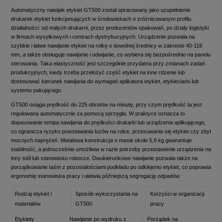
Automatyczny nawijak etykiet GT500 został opracowany jako uzupełnienie
drukarek etykiet funkcjonujących w środowiskach o zróżnicowanym profilu
działalności: od małych drukarni, przez producentów opakowań, po działy logistyki
w firmach wysyłkowych i centrach dystrybucyjnych. Urządzenie pozwala na
szybkie i łatwe nawijanie etykiet na rolkę o dowolnej średnicy w zakresie 40-118
mm, a także obsługuje nawijanie i odwijanie, co wybiera się bezpośrednio na panelu
sterowania. Taka elastyczność jest szczególnie przydatna przy zmianach zadań
produkcyjnych, kiedy trzeba przełożyć część etykiet na inne rdzenie lub
dostosować kierunek nawijania do wymagań aplikatora etykiet, etykieciarki lub
systemu pakującego.
GT500 osiąga prędkość do 225 obrotów na minutę, przy czym prędkość ta jest
regulowana automatycznie za pomocą sprzęgła. W praktyce oznacza to
dopasowanie tempa nawijania do prędkości drukarki lub urządzenia aplikującego,
co ogranicza ryzyko powstawania luzów na rolce, przesuwania się etykiet czy zbyt
mocnych naprężeń. Metalowa konstrukcja o masie około 5,9 kg gwarantuje
stabilność, a jednocześnie umożliwia w razie potrzeby przestawienie urządzenia na
inny stół lub stanowisko robocze. Dwukierunkowe nawijanie pozwala także na
porządkowanie taśm z pozostałościami podkładu po odklejeniu etykiet, co poprawia
ergonomię stanowiska pracy i ułatwia późniejszą segregację odpadów.
Rodzaj etykiet /
Sposób wykorzystania na
Korzyści w organizacji
materiałów
GT500
pracy
Etykiety
Nawijanie po wydruku z
Porządek na