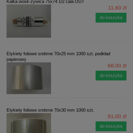
Kalka wosk-żywica 75x74 1/2 cala OUT
11,60 zł
do koszyka
Etykiety foliowe srebrne 70x25 mm 1000 szt. podkład
papierowy
68,00 zł
do koszyka
Etykiety foliowe srebrne 70x30 mm 1000 szt.
81,00 zł
do koszyka