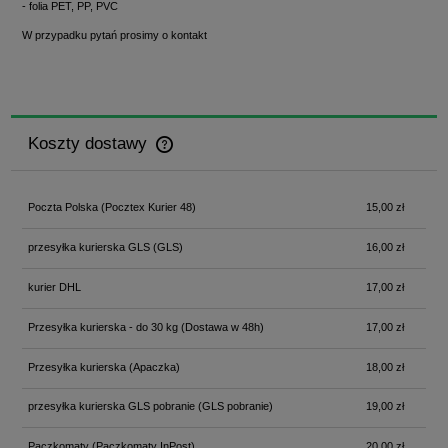
- folia PET, PP, PVC
W przypadku pytań prosimy o kontakt
Koszty dostawy
Cena nie zawiera ewentualnych kosztów płatności
Poczta Polska
(Pocztex Kurier 48)
15,00 zł
przesyłka kurierska GLS
(GLS)
16,00 zł
kurier DHL
17,00 zł
Przesyłka kurierska - do 30 kg
(Dostawa w 48h)
17,00 zł
Przesyłka kurierska
(Apaczka)
18,00 zł
przesyłka kurierska GLS pobranie
(GLS pobranie)
19,00 zł
Paczkomaty
(Paczkomaty InPost)
20,00 zł