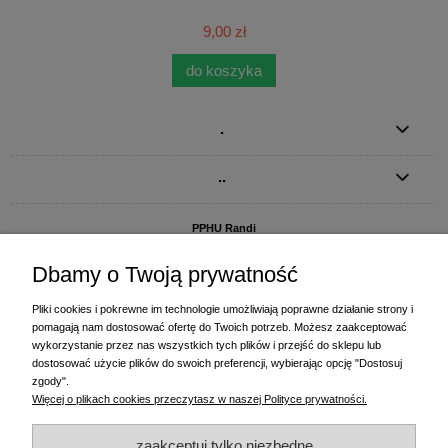
9,00 zł
do koszyka
.
..
PPHU Randi
ul. Słoneczna Dolina 1
83-010 Straszyn
Dbamy o Twoją prywatność
MAGAZYN I BIURO FIRMY:
Pliki cookies i pokrewne im technologie umożliwiają poprawne działanie strony i
PPHU Randi
pomagają nam dostosować ofertę do Twoich potrzeb. Możesz zaakceptować
ul. Starogardzka 77 (wjazd od ul. Plażowej)
wykorzystanie przez nas wszystkich tych plików i przejść do sklepu lub
83-010 Straszyn
dostosować użycie plików do swoich preferencji, wybierając opcję "Dostosuj
zgody".
+48 58 770 31 80
- centrala
Więcej o plikach cookies przeczytasz w naszej Polityce prywatności.
+48 58 770 31 81
- dział sprzedaży
+48 58 770 31 82
- księgowość
zaakceptuj tylko niezbędne