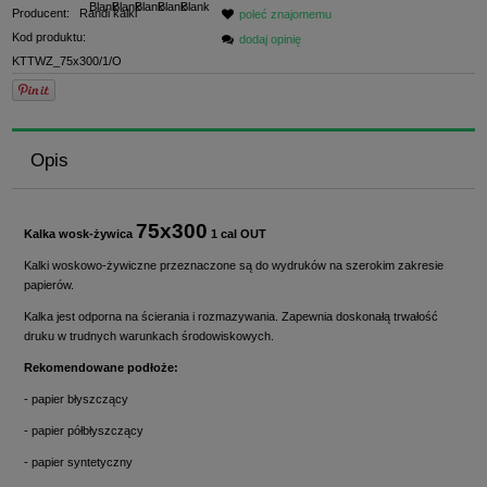
Producent:
Randi kalki
poleć znajomemu
Kod produktu:
dodaj opinię
KTTWZ_75x300/1/O
Opis
75x300
Kalka wosk-żywica
1 cal OUT
Kalki woskowo-żywiczne przeznaczone są do wydruków na szerokim zakresie
papierów.
Kalka jest odporna na ścierania i rozmazywania. Zapewnia doskonałą trwałość
druku w trudnych warunkach środowiskowych.
Rekomendowane podłoże:
- papier błyszczący
- papier półbłyszczący
- papier syntetyczny