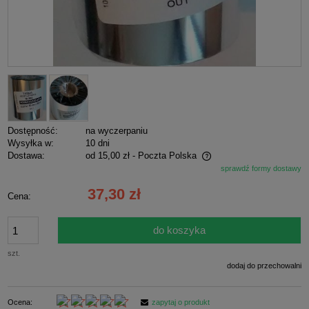
Dostępność:
na wyczerpaniu
Wysyłka w:
10 dni
Dostawa:
od 15,00 zł
- Poczta Polska
sprawdź formy dostawy
Cena nie zawiera ewentualnych kosztów płatności
37,30 zł
Cena:
do koszyka
szt.
dodaj do przechowalni
Ocena:
zapytaj o produkt