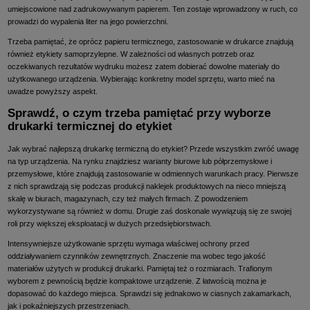
umiejscowione nad zadrukowywanym papierem. Ten zostaje wprowadzony w ruch, co
prowadzi do wypalenia liter na jego powierzchni.
Trzeba pamiętać, że oprócz papieru termicznego, zastosowanie w drukarce znajdują
również etykiety samoprzylepne. W zależności od własnych potrzeb oraz
oczekiwanych rezultatów wydruku możesz zatem dobierać dowolne materiały do
użytkowanego urządzenia. Wybierając konkretny model sprzętu, warto mieć na
uwadze powyższy aspekt.
Sprawdź, o czym trzeba pamiętać przy wyborze
drukarki termicznej do etykiet
Jak wybrać najlepszą drukarkę termiczną do etykiet? Przede wszystkim zwróć uwagę
na typ urządzenia. Na rynku znajdziesz warianty biurowe lub półprzemysłowe i
przemysłowe, które znajdują zastosowanie w odmiennych warunkach pracy. Pierwsze
z nich sprawdzają się podczas produkcji naklejek produktowych na nieco mniejszą
skalę w biurach, magazynach, czy też małych firmach. Z powodzeniem
wykorzystywane są również w domu. Drugie zaś doskonale wywiązują się ze swojej
roli przy większej eksploatacji w dużych przedsiębiorstwach.
Intensywniejsze użytkowanie sprzętu wymaga właściwej ochrony przed
oddziaływaniem czynników zewnętrznych. Znaczenie ma wobec tego jakość
materiałów użytych w produkcji drukarki. Pamiętaj też o rozmiarach. Trafionym
wyborem z pewnością będzie kompaktowe urządzenie. Z łatwością można je
dopasować do każdego miejsca. Sprawdzi się jednakowo w ciasnych zakamarkach,
jak i pokaźniejszych przestrzeniach.