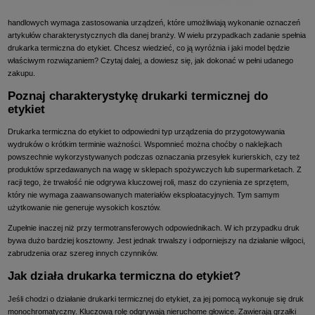
handlowych wymaga zastosowania urządzeń, które umożliwiają wykonanie oznaczeń
artykułów charakterystycznych dla danej branży. W wielu przypadkach zadanie spełnia
drukarka termiczna do etykiet. Chcesz wiedzieć, co ją wyróżnia i jaki model będzie
właściwym rozwiązaniem? Czytaj dalej, a dowiesz się, jak dokonać w pełni udanego
zakupu.
Poznaj charakterystykę drukarki termicznej do
etykiet
Drukarka termiczna do etykiet to odpowiedni typ urządzenia do przygotowywania
wydruków o krótkim terminie ważności. Wspomnieć można choćby o naklejkach
powszechnie wykorzystywanych podczas oznaczania przesyłek kurierskich, czy też
produktów sprzedawanych na wagę w sklepach spożywczych lub supermarketach. Z
racji tego, że trwałość nie odgrywa kluczowej roli, masz do czynienia ze sprzętem,
który nie wymaga zaawansowanych materiałów eksploatacyjnych. Tym samym
użytkowanie nie generuje wysokich kosztów.
Zupełnie inaczej niż przy termotransferowych odpowiednikach. W ich przypadku druk
bywa dużo bardziej kosztowny. Jest jednak trwalszy i odporniejszy na działanie wilgoci,
zabrudzenia oraz szereg innych czynników.
Jak działa drukarka termiczna do etykiet?
Jeśli chodzi o działanie drukarki termicznej do etykiet, za jej pomocą wykonuje się druk
monochromatyczny. Kluczową rolę odgrywają nieruchome głowice. Zawierają grzałki