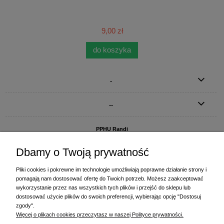
9,00 zł
do koszyka
.
..
PPHU Randi
ul. Słoneczna Dolina 1
83-010 Straszyn
Dbamy o Twoją prywatność
MAGAZYN I BIURO FIRMY:
Pliki cookies i pokrewne im technologie umożliwiają poprawne działanie strony i
PPHU Randi
pomagają nam dostosować ofertę do Twoich potrzeb. Możesz zaakceptować
ul. Starogardzka 77 (wjazd od ul. Plażowej)
wykorzystanie przez nas wszystkich tych plików i przejść do sklepu lub
83-010 Straszyn
dostosować użycie plików do swoich preferencji, wybierając opcję "Dostosuj
zgody".
+48 58 770 31 80
- centrala
Więcej o plikach cookies przeczytasz w naszej Polityce prywatności.
+48 58 770 31 81
- dział sprzedaży