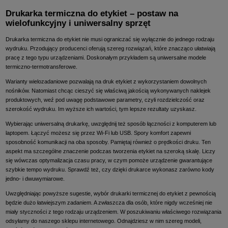
Drukarka termiczna do etykiet – postaw na
wielofunkcyjny i uniwersalny sprzęt
Drukarka termiczna do etykiet nie musi ograniczać się wyłącznie do jednego rodzaju
wydruku. Przodujący producenci oferują szereg rozwiązań, które znacząco ułatwiają
pracę z tego typu urządzeniami. Doskonałym przykładem są uniwersalne modele
termiczno-termotransferowe.
Warianty wielozadaniowe pozwalają na druk etykiet z wykorzystaniem dowolnych
nośników. Natomiast chcąc cieszyć się właściwą jakością wykonywanych naklejek
produktowych, weź pod uwagę podstawowe parametry, czyli rozdzielczość oraz
szerokość wydruku. Im wyższe ich wartości, tym lepsze rezultaty uzyskasz.
Wybierając uniwersalną drukarkę, uwzględnij też sposób łączności z komputerem lub
laptopem. Łączyć możesz się przez Wi-Fi lub USB. Spory komfort zapewni
sposobność komunikacji na oba sposoby. Pamiętaj również o prędkości druku. Ten
aspekt ma szczególne znaczenie podczas tworzenia etykiet na szeroką skalę. Liczy
się wówczas optymalizacja czasu pracy, w czym pomoże urządzenie gwarantujące
szybkie tempo wydruku. Sprawdź też, czy dzięki drukarce wykonasz zarówno kody
jedno- i dwuwymiarowe.
Uwzględniając powyższe sugestie, wybór drukarki termicznej do etykiet z pewnością
będzie dużo łatwiejszym zadaniem. A zwłaszcza dla osób, które nigdy wcześniej nie
miały styczności z tego rodzaju urządzeniem. W poszukiwaniu właściwego rozwiązania
odsyłamy do naszego sklepu internetowego. Odnajdziesz w nim szereg modeli,