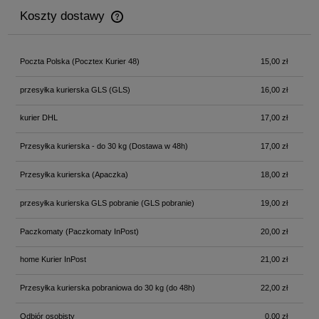
Koszty dostawy
Cena nie zawiera ewentualnych kosztów płatności
Poczta Polska
(Pocztex Kurier 48)
15,00 zł
przesyłka kurierska GLS
(GLS)
16,00 zł
kurier DHL
17,00 zł
Przesyłka kurierska - do 30 kg
(Dostawa w 48h)
17,00 zł
Przesyłka kurierska
(Apaczka)
18,00 zł
przesyłka kurierska GLS pobranie
(GLS pobranie)
19,00 zł
Paczkomaty
(Paczkomaty InPost)
20,00 zł
home Kurier InPost
21,00 zł
Przesyłka kurierska pobraniowa do 30 kg
(do 48h)
22,00 zł
Odbiór osobisty
0,00 zł