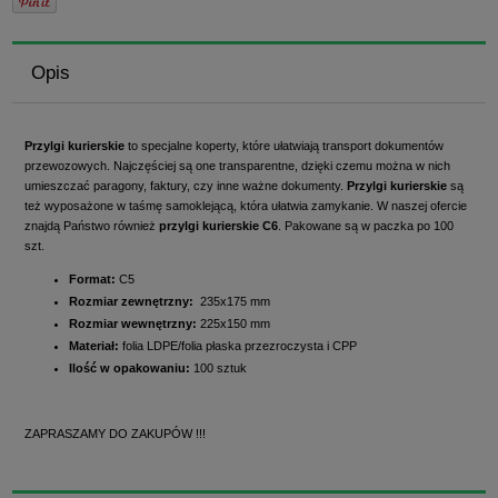
Opis
Przylgi kurierskie
to specjalne koperty, które ułatwiają transport dokumentów
przewozowych. Najczęściej są one transparentne, dzięki czemu można w nich
umieszczać paragony, faktury, czy inne ważne dokumenty.
Przylgi kurierskie
są
też wyposażone w taśmę samoklejącą, która ułatwia zamykanie. W naszej ofercie
znajdą Państwo również
przylgi kurierskie C6
. Pakowane są w paczka po 100
szt.
Format:
C5
Rozmiar zewnętrzny:
235x175 mm
Rozmiar wewnętrzny:
225x150 mm
Materiał:
folia LDPE/folia płaska przezroczysta i CPP
Ilość w opakowaniu:
100 sztuk
ZAPRASZAMY DO ZAKUPÓW !!!