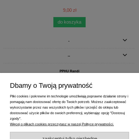
9,00 zł
do koszyka
.
..
PPHU Randi
ul. Słoneczna Dolina 1
83-010 Straszyn
Dbamy o Twoją prywatność
MAGAZYN I BIURO FIRMY:
Pliki cookies i pokrewne im technologie umożliwiają poprawne działanie strony i
PPHU Randi
pomagają nam dostosować ofertę do Twoich potrzeb. Możesz zaakceptować
ul. Starogardzka 77 (wjazd od ul. Plażowej)
wykorzystanie przez nas wszystkich tych plików i przejść do sklepu lub
83-010 Straszyn
dostosować użycie plików do swoich preferencji, wybierając opcję "Dostosuj
zgody".
+48 58 770 31 80
- centrala
Więcej o plikach cookies przeczytasz w naszej Polityce prywatności.
+48 58 770 31 81
- dział sprzedaży
+48 58 770 31 82
- księgowość
zaakceptuj tylko niezbędne