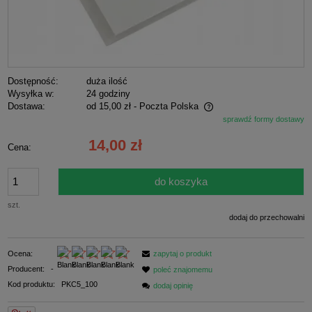
Dostępność:
duża ilość
Wysyłka w:
24 godziny
Dostawa:
od 15,00 zł
- Poczta Polska
sprawdź formy dostawy
Cena nie zawiera ewentualnych kosztów płatności
14,00 zł
Cena:
do koszyka
szt.
dodaj do przechowalni
Ocena:
zapytaj o produkt
Producent:
-
poleć znajomemu
Kod produktu:
PKC5_100
dodaj opinię