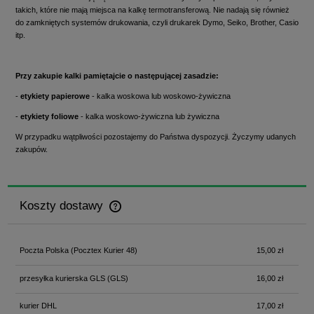
takich, które nie mają miejsca na kalkę termotransferową. Nie nadają się również
do zamkniętych systemów drukowania, czyli drukarek Dymo, Seiko, Brother, Casio
itp.
Przy zakupie kalki pamiętajcie o następującej zasadzie:
-
etykiety papierowe
- kalka woskowa lub woskowo-żywiczna
-
etykiety foliowe
- kalka woskowo-żywiczna lub żywiczna
W przypadku wątpliwości pozostajemy do Państwa dyspozycji. Życzymy udanych
zakupów.
Koszty dostawy
Cena nie zawiera ewentualnych kosztów płatności
Poczta Polska
(Pocztex Kurier 48)
15,00 zł
przesyłka kurierska GLS
(GLS)
16,00 zł
kurier DHL
17,00 zł