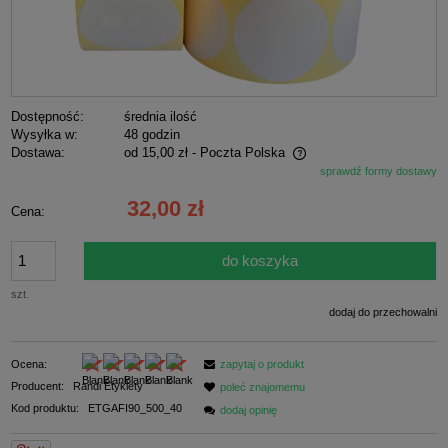
Dostępność:
średnia ilość
Wysyłka w:
48 godzin
Dostawa:
od 15,00 zł
- Poczta Polska
sprawdź formy dostawy
Cena nie zawiera ewentualnych kosztów płatności
32,00 zł
Cena:
do koszyka
szt.
dodaj do przechowalni
Ocena:
zapytaj o produkt
Producent:
Randi Etykiety
poleć znajomemu
Kod produktu:
ETGAFI90_500_40
dodaj opinię