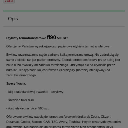
Opis
fi90
Etykiety termotransferowe
500 szt.
Oferujemy Państwu wysokiej jakości papierowe etykiety termotransferowe.
Etykiety przeznaczone są do zadruku kalką termotransferową. Nie zadrukują się
same z siebie, tak jak papier termiczny. Zadruk termotransferowy przez kalkę jest
za to dużo trwalszy od zadruku termicznego. Utrzymuje się na etykiecie przez
kilka lat. Ten typ zadruku jest również czarniejszy (bardziej intensywny) od
zadruku termicznego.
Specyfikacja
:
- klej o standardowej trwałości - akrylowy
- średnica tulei: fi 40
- ilość etykiet na rolce: 500 szt.
Oferowane etykiety pasują do termotransferowych drukarek Zebra, Citizen,
Datamax, Godex, Bixolon, CAB, TSC, Avery, Toshiba i innych otwartych systemów
drukowania. Nie nadają się do drukarek termicznych tych producentów, czyli