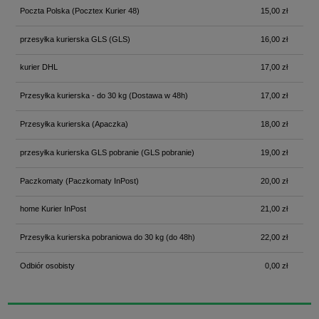
Poczta Polska
(Pocztex Kurier 48)
15,00 zł
przesyłka kurierska GLS
(GLS)
16,00 zł
kurier DHL
17,00 zł
Przesyłka kurierska - do 30 kg
(Dostawa w 48h)
17,00 zł
Przesyłka kurierska
(Apaczka)
18,00 zł
przesyłka kurierska GLS pobranie
(GLS pobranie)
19,00 zł
Paczkomaty
(Paczkomaty InPost)
20,00 zł
home Kurier InPost
21,00 zł
Przesyłka kurierska pobraniowa do 30 kg
(do 48h)
22,00 zł
Odbiór osobisty
0,00 zł