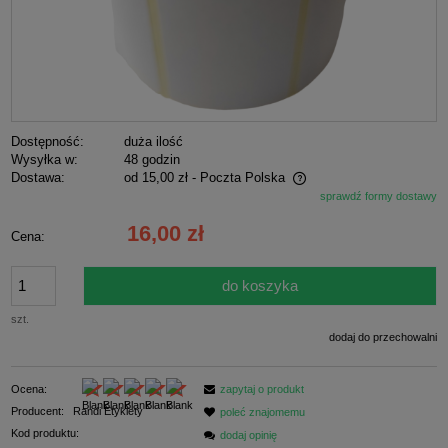
Dostępność:
duża ilość
Wysyłka w:
48 godzin
Dostawa:
od 15,00 zł
- Poczta Polska
sprawdź formy dostawy
Cena nie zawiera ewentualnych kosztów płatności
16,00 zł
Cena:
do koszyka
szt.
dodaj do przechowalni
Ocena:
zapytaj o produkt
Producent:
Randi Etykiety
poleć znajomemu
Kod produktu:
dodaj opinię