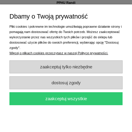
PPHU Randi
ul. Słoneczna Dolina 1
83-010 Straszyn
Dbamy o Twoją prywatność
MAGAZYN I BIURO FIRMY:
Pliki cookies i pokrewne im technologie umożliwiają poprawne działanie strony i
PPHU Randi
pomagają nam dostosować ofertę do Twoich potrzeb. Możesz zaakceptować
ul. Starogardzka 77 (wjazd od ul. Plażowej)
wykorzystanie przez nas wszystkich tych plików i przejść do sklepu lub
83-010 Straszyn
dostosować użycie plików do swoich preferencji, wybierając opcję "Dostosuj
zgody".
+48 58 770 31 80
- centrala
Więcej o plikach cookies przeczytasz w naszej Polityce prywatności.
+48 58 770 31 81
- dział sprzedaży
+48 58 770 31 82
- księgowość
zaakceptuj tylko niezbędne
+48 58 770 31 83
- wyceny i drukowanie etykiet
(+48) 515 234 369
- Magda - dział sprzedaży,
magda@randi.pl
dostosuj zgody
(+48) 791 200 096
- Krzysztof - drukowanie etykiet,
krzysztof@randi.pl
(+48) 602 794 901
- Sebastian - wyceny i doradztwo techniczne,
biuro@randi.pl
zaakceptuj wszystkie
pokaż pełną wersję strony
Sklep internetowy Shoper.pl