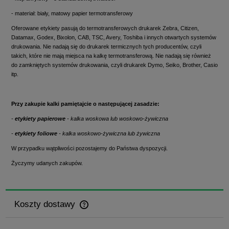
- materiał: biały, matowy papier termotransferowy
Oferowane etykiety pasują do termotransferowych drukarek Zebra, Citizen,
Datamax, Godex, Bixolon, CAB, TSC, Avery, Toshiba i innych otwartych systemów
drukowania. Nie nadają się do drukarek termicznych tych producentów, czyli
takich, które nie mają miejsca na kalkę termotransferową. Nie nadają się również
do zamkniętych systemów drukowania, czyli drukarek Dymo, Seiko, Brother, Casio
itp.
Przy zakupie kalki pamiętajcie o następującej zasadzie:
-
etykiety papierowe
- kalka woskowa lub woskowo-żywiczna
-
etykiety foliowe
- kalka woskowo-żywiczna lub żywiczna
W przypadku wątpliwości pozostajemy do Państwa dyspozycji.
Życzymy udanych zakupów.
Koszty dostawy
Cena nie zawiera ewentualnych kosztów płatności