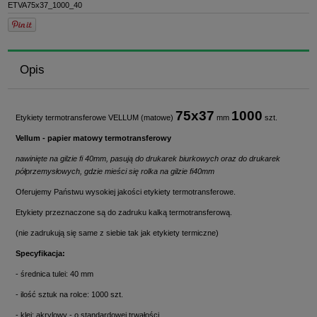
ETVA75x37_1000_40
Opis
75x37
1000
Etykiety termotransferowe VELLUM (matowe)
mm
szt.
Vellum - papier matowy termotransferowy
nawinięte na gilzie fi 40mm, pasują do drukarek biurkowych oraz do drukarek
półprzemysłowych, gdzie mieści się rolka na gilzie fi40mm
Oferujemy Państwu wysokiej jakości etykiety termotransferowe.
Etykiety przeznaczone są do zadruku kalką termotransferową.
(nie zadrukują się same z siebie tak jak etykiety termiczne)
Specyfikacja:
- średnica tulei: 40 mm
- ilość sztuk na rolce: 1000 szt.
- klej: akrylowy - o standardowej trwałości