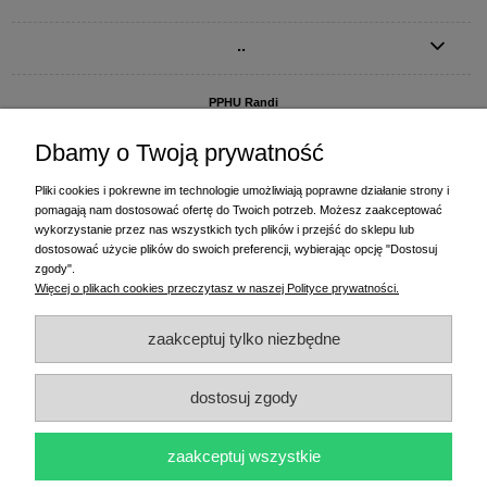
..
PPHU Randi
ul. Słoneczna Dolina 1
83-010 Straszyn
Dbamy o Twoją prywatność
MAGAZYN I BIURO FIRMY:
Pliki cookies i pokrewne im technologie umożliwiają poprawne działanie strony i
PPHU Randi
pomagają nam dostosować ofertę do Twoich potrzeb. Możesz zaakceptować
ul. Starogardzka 77 (wjazd od ul. Plażowej)
wykorzystanie przez nas wszystkich tych plików i przejść do sklepu lub
83-010 Straszyn
dostosować użycie plików do swoich preferencji, wybierając opcję "Dostosuj
zgody".
+48 58 770 31 80
- centrala
Więcej o plikach cookies przeczytasz w naszej Polityce prywatności.
+48 58 770 31 81
- dział sprzedaży
+48 58 770 31 82
- księgowość
zaakceptuj tylko niezbędne
+48 58 770 31 83
- wyceny i drukowanie etykiet
(+48) 515 234 369
- Magda - dział sprzedaży,
magda@randi.pl
dostosuj zgody
(+48) 791 200 096
- Krzysztof - drukowanie etykiet,
krzysztof@randi.pl
(+48) 602 794 901
- Sebastian - wyceny i doradztwo techniczne,
biuro@randi.pl
zaakceptuj wszystkie