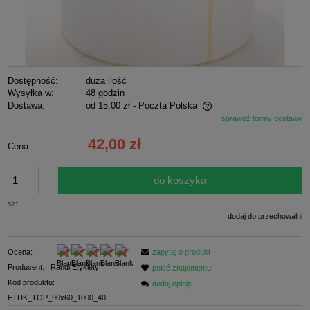
Dostępność:
duża ilość
Wysyłka w:
48 godzin
Dostawa:
od 15,00 zł
- Poczta Polska
sprawdź formy dostawy
Cena nie zawiera ewentualnych kosztów płatności
42,00 zł
Cena:
do koszyka
szt.
dodaj do przechowalni
Ocena:
zapytaj o produkt
Producent:
Randi Etykiety
poleć znajomemu
Kod produktu:
dodaj opinię
ETDK_TOP_90x60_1000_40