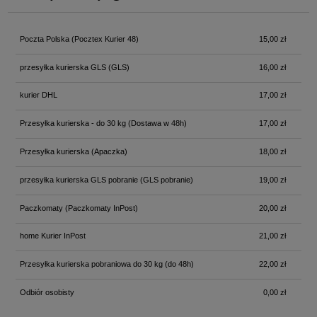
Cena nie zawiera ewentualnych kosztów płatności
Poczta Polska
(Pocztex Kurier 48)
15,00 zł
przesyłka kurierska GLS
(GLS)
16,00 zł
kurier DHL
17,00 zł
Przesyłka kurierska - do 30 kg
(Dostawa w 48h)
17,00 zł
Przesyłka kurierska
(Apaczka)
18,00 zł
przesyłka kurierska GLS pobranie
(GLS pobranie)
19,00 zł
Paczkomaty
(Paczkomaty InPost)
20,00 zł
home Kurier InPost
21,00 zł
Przesyłka kurierska pobraniowa do 30 kg
(do 48h)
22,00 zł
Odbiór osobisty
0,00 zł