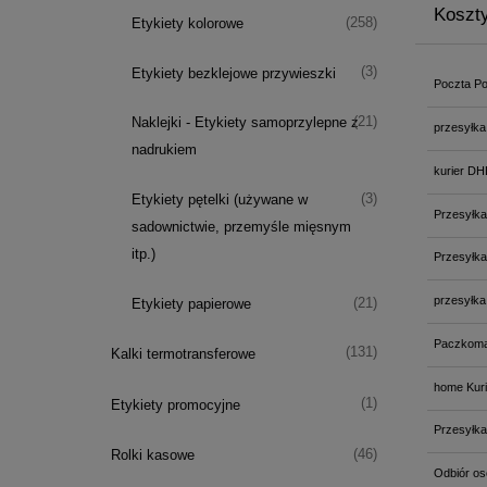
Koszt
(258)
Etykiety kolorowe
(3)
Etykiety bezklejowe przywieszki
Poczta Po
(21)
Naklejki - Etykiety samoprzylepne z
przesyłka
nadrukiem
kurier DH
(3)
Etykiety pętelki (używane w
Przesyłka
sadownictwie, przemyśle mięsnym
itp.)
Przesyłka
przesyłka
(21)
Etykiety papierowe
Paczkoma
(131)
Kalki termotransferowe
home Kuri
(1)
Etykiety promocyjne
Przesyłka
(46)
Rolki kasowe
Odbiór os