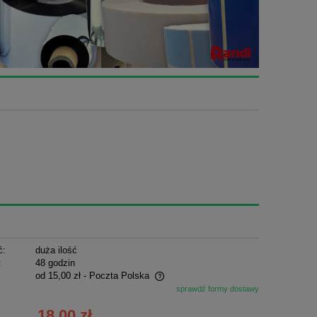
ć:
duża ilość
:
48 godzin
od 15,00 zł
- Poczta Polska
sprawdź formy dostawy
ie zawiera ewentualnych kosztów
18,00 zł