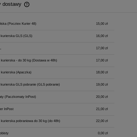
y dostawy
Cena nie zawiera ewentualnych kosztów
lska
(Pocztex Kurier 48)
15,00 zł
płatności
 kurierska GLS
(GLS)
16,00 zł
L
17,00 zł
 kurierska - do 30 kg
(Dostawa w 48h)
17,00 zł
 kurierska
(Apaczka)
18,00 zł
 kurierska GLS pobranie
(GLS pobranie)
19,00 zł
ty
(Paczkomaty InPost)
20,00 zł
er InPost
21,00 zł
 kurierska pobraniowa do 30 kg
(do 48h)
22,00 zł
obisty
0,00 zł