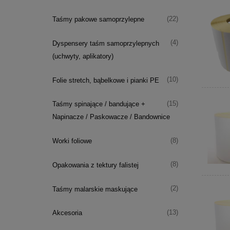
(22)
Taśmy pakowe samoprzylepne
(4)
Dyspensery taśm samoprzylepnych
(uchwyty, aplikatory)
(10)
Folie stretch, bąbelkowe i pianki PE
(15)
Taśmy spinające / bandujące +
Napinacze / Paskowacze / Bandownice
(8)
Worki foliowe
(8)
Opakowania z tektury falistej
(2)
Taśmy malarskie maskujące
(13)
Akcesoria