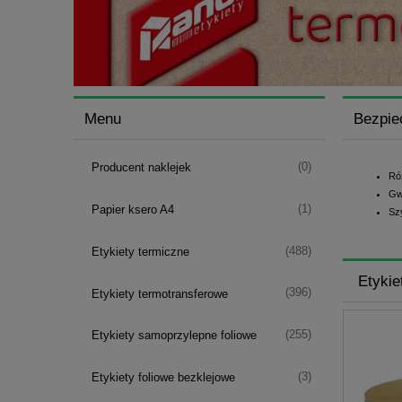
Menu
Bezpie
(0)
Producent naklejek
Ró
Gw
(1)
Papier ksero A4
Sz
(488)
Etykiety termiczne
Etykie
(396)
Etykiety termotransferowe
(255)
Etykiety samoprzylepne foliowe
(3)
Etykiety foliowe bezklejowe