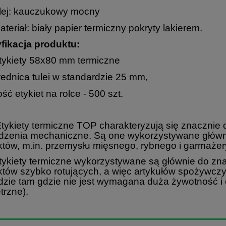
lej: kauczukowy mocny
ateriał: biały papier termiczny pokryty lakierem.
fikacja produktu:
tykiety 58x80 mm termiczne
rednica tulei w standardzie 25 mm,
lość etykiet na rolce - 500 szt.
ety termiczne TOP charakteryzują się znacznie dł
dzenia mechaniczne. Są one wykorzystywane główn
tów, m.in. przemysłu mięsnego, rybnego i garmażer
ety termiczne wykorzystywane są głównie do zna
któw szybko rotujących, a więc artykułów spożywcz
dzie tam gdzie nie jest wymagana duża żywotność i
trzne).