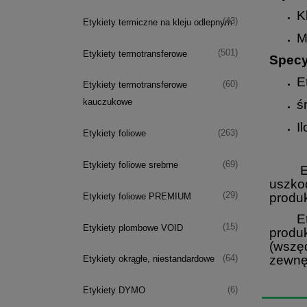
K
(43)
Etykiety termiczne na kleju odlepnym
M
(501)
Etykiety termotransferowe
Specy
E
(60)
Etykiety termotransferowe
kauczukowe
ś
I
(263)
Etykiety foliowe
(69)
Etykiety foliowe srebrne
Etyki
uszko
produk
(29)
Etykiety foliowe PREMIUM
Etyki
(15)
Etykiety plombowe VOID
produ
(wszę
zewnę
(64)
Etykiety okrągłe, niestandardowe
(6)
Etykiety DYMO