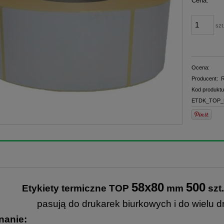
Cena:
płatno
szt
Ocena:
Producent:
R
Kod produktu
ETDK_TOP_5
58x80
500
Etykiety termiczne TOP
mm
szt
pasują do drukarek biurkowych i do wielu 
anie: