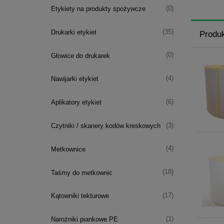
(0)
Etykiety na produkty spożywcze
(35)
Drukarki etykiet
Produ
(0)
Głowice do drukarek
(4)
Nawijarki etykiet
(6)
Aplikatory etykiet
(3)
Czytniki / skanery kodów kreskowych
(4)
Metkownice
(18)
Taśmy do metkownic
(17)
Kątowniki tekturowe
(1)
Narożniki piankowe PE