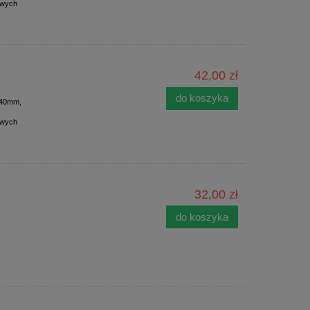
owych
42,00 zł
do koszyka
fi40mm,
owych
32,00 zł
do koszyka