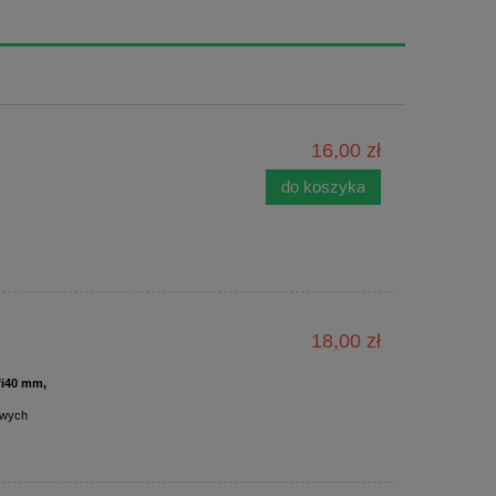
16,00 zł
do koszyka
18,00 zł
fi40 mm,
owych