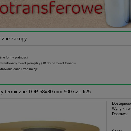
czne zakupy
żne formy płatności
arantowany zwrot pieniędzy (10 dni na zwrot towaru)
yfrowane dane i transakcje
ty termiczne TOP 58x80 mm 500 szt. fi25
Dostępnoś
Wysyłka w
Dostawa:
Cena n