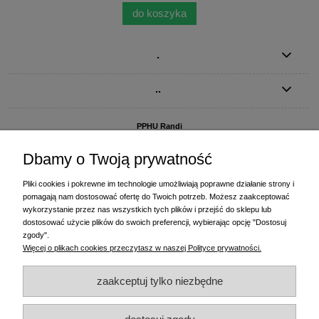
do koszyka
.
..
PPHU Randi
ul. Słoneczna Dolina 1
83-010 Straszyn
Dbamy o Twoją prywatność
MAGAZYN I BIURO FIRMY:
Pliki cookies i pokrewne im technologie umożliwiają poprawne działanie strony i
PPHU Randi
pomagają nam dostosować ofertę do Twoich potrzeb. Możesz zaakceptować
ul. Starogardzka 77 (wjazd od ul. Plażowej)
wykorzystanie przez nas wszystkich tych plików i przejść do sklepu lub
83-010 Straszyn
dostosować użycie plików do swoich preferencji, wybierając opcję "Dostosuj
zgody".
+48 58 770 31 80
- centrala
Więcej o plikach cookies przeczytasz w naszej Polityce prywatności.
+48 58 770 31 81
- dział sprzedaży
+48 58 770 31 82
- księgowość
zaakceptuj tylko niezbędne
+48 58 770 31 83
- wyceny i drukowanie etykiet
(+48) 515 234 369
- Magda - dział sprzedaży,
magda@randi.pl