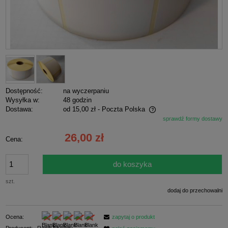
Dostępność:
na wyczerpaniu
Wysyłka w:
48 godzin
Dostawa:
od 15,00 zł
- Poczta Polska
sprawdź formy dostawy
Cena nie zawiera ewentualnych kosztów płatności
26,00 zł
Cena:
do koszyka
szt.
dodaj do przechowalni
Ocena:
zapytaj o produkt