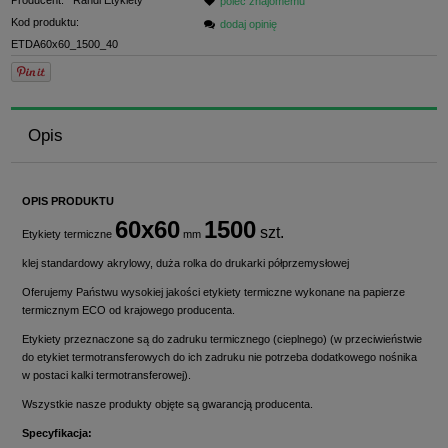
Producent:
Randi Etykiety
poleć znajomemu
Kod produktu:
dodaj opinię
ETDA60x60_1500_40
Opis
OPIS PRODUKTU
60x60
1500
szt.
Etykiety termiczne
mm
klej standardowy akrylowy, duża rolka do drukarki półprzemysłowej
Oferujemy Państwu wysokiej jakości etykiety termiczne wykonane na papierze
termicznym ECO od krajowego producenta.
Etykiety przeznaczone są do zadruku termicznego (cieplnego) (w przeciwieństwie
do etykiet termotransferowych do ich zadruku nie potrzeba dodatkowego nośnika
w postaci kalki termotransferowej).
Wszystkie nasze produkty objęte są gwarancją producenta.
Specyfikacja: