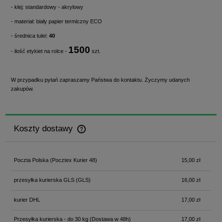
- klej: standardowy - akrylowy
- materiał: biały papier termiczny ECO
- średnica tulei:
40
1500
- ilość etykiet na rolce -
szt.
W przypadku pytań zapraszamy Państwa do kontaktu. Życzymy udanych
zakupów.
Koszty dostawy
Cena nie zawiera ewentualnych kosztów płatności
Poczta Polska
(Pocztex Kurier 48)
15,00 zł
przesyłka kurierska GLS
(GLS)
16,00 zł
kurier DHL
17,00 zł
Przesyłka kurierska - do 30 kg
(Dostawa w 48h)
17,00 zł