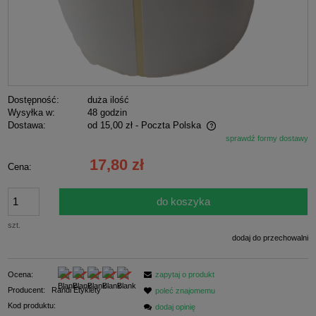
Dostępność:
duża ilość
Wysyłka w:
48 godzin
Dostawa:
od 15,00 zł
- Poczta Polska
sprawdź formy dostawy
Cena nie zawiera ewentualnych kosztów płatności
17,80 zł
Cena:
do koszyka
szt.
dodaj do przechowalni
Ocena:
zapytaj o produkt
Producent:
Randi Etykiety
poleć znajomemu
Kod produktu:
dodaj opinię