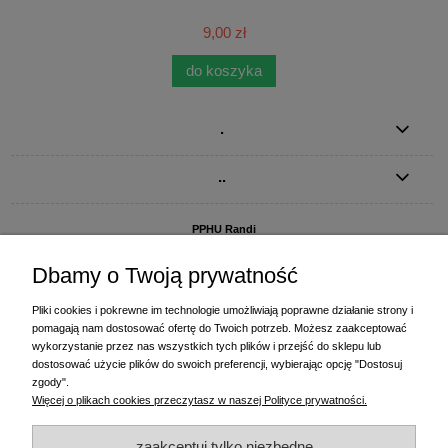
9,00 zł
do koszyka
.
..
PPHU Randi
ul. Słoneczna Dolina 1
83-010 Straszyn
Dbamy o Twoją prywatność
MAGAZYN I BIURO FIRMY:
Pliki cookies i pokrewne im technologie umożliwiają poprawne działanie strony i
PPHU Randi
pomagają nam dostosować ofertę do Twoich potrzeb. Możesz zaakceptować
ul. Starogardzka 77 (wjazd od ul. Plażowej)
wykorzystanie przez nas wszystkich tych plików i przejść do sklepu lub
83-010 Straszyn
dostosować użycie plików do swoich preferencji, wybierając opcję "Dostosuj
zgody".
+48 58 770 31 80
- centrala
Więcej o plikach cookies przeczytasz w naszej Polityce prywatności.
+48 58 770 31 81
- dział sprzedaży
+48 58 770 31 82
- księgowość
zaakceptuj tylko niezbędne