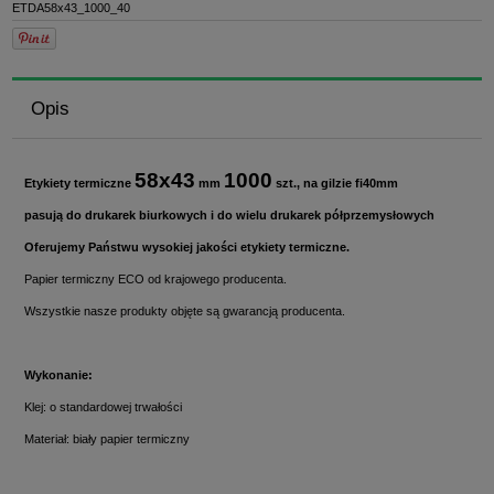
ETDA58x43_1000_40
Opis
58x43
1000
Etykiety termiczne
mm
szt., na gilzie fi40mm
pasują do druk
arek biurkowych i do wielu drukarek półprzemysłowych
Oferujemy Państwu wysokiej jakości etykiety termiczne.
Papier termiczny ECO od krajowego producenta.
Wszystkie nasze produkty objęte są gwarancją producenta.
Wykonanie:
Klej: o standardowej trwałości
Materiał: biały papier termiczny