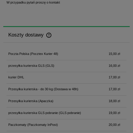
W przypadku pytań proszę o kontakt
Koszty dostawy
Cena nie zawiera ewentualnych kosztów płatności
Poczta Polska
(Pocztex Kurier 48)
15,00 zł
przesyłka kurierska GLS
(GLS)
16,00 zł
kurier DHL
17,00 zł
Przesyłka kurierska - do 30 kg
(Dostawa w 48h)
17,00 zł
Przesyłka kurierska
(Apaczka)
18,00 zł
przesyłka kurierska GLS pobranie
(GLS pobranie)
19,00 zł
Paczkomaty
(Paczkomaty InPost)
20,00 zł