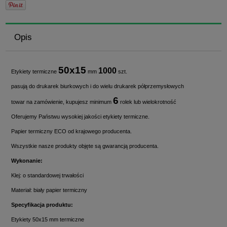
Opis
50x15
1000
Etykiety termiczne
mm
szt.
pasują do drukarek biurkowych i do wielu drukarek półprzemysłowych
6
towar na zamówienie, kupujesz minimum
rolek lub wielokrotność
Oferujemy Państwu wysokiej jakości etykiety termiczne.
Papier termiczny ECO od krajowego producenta.
Wszystkie nasze produkty objęte są gwarancją producenta.
Wykonanie:
Klej: o standardowej trwałości
Materiał: biały papier termiczny
Specyfikacja produktu:
Etykiety 50x15 mm termiczne