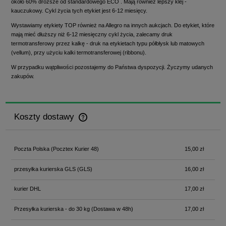
około 60% droższe od standardowego ECO . Mają również lepszy klej -
kauczukowy. Cykl życia tych etykiet jest 6-12 miesięcy.
Wystawiamy etykiety TOP również na Allegro na innych aukcjach. Do etykiet, które
mają mieć dłuższy niż 6-12 miesięczny cykl życia, zalecamy druk
termotransferowy przez kalkę - druk na etykietach typu półbłysk lub matowych
(vellum), przy użyciu kalki termotransferowej (ribbonu).
W przypadku wątpliwości pozostajemy do Państwa dyspozycji. Życzymy udanych
zakupów.
Koszty dostawy
Cena nie zawiera ewentualnych kosztów płatności
Poczta Polska
(Pocztex Kurier 48)
15,00 zł
przesyłka kurierska GLS
(GLS)
16,00 zł
kurier DHL
17,00 zł
Przesyłka kurierska - do 30 kg
(Dostawa w 48h)
17,00 zł