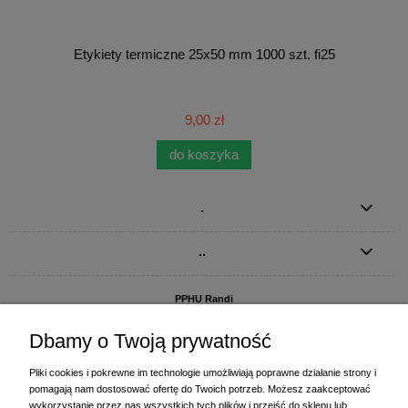
Etykiety termiczne 25x50 mm 1000 szt. fi25
9,00 zł
do koszyka
.
..
PPHU Randi
ul. Słoneczna Dolina 1
83-010 Straszyn
Dbamy o Twoją prywatność
MAGAZYN I BIURO FIRMY:
Pliki cookies i pokrewne im technologie umożliwiają poprawne działanie strony i
PPHU Randi
pomagają nam dostosować ofertę do Twoich potrzeb. Możesz zaakceptować
ul. Starogardzka 77 (wjazd od ul. Plażowej)
wykorzystanie przez nas wszystkich tych plików i przejść do sklepu lub