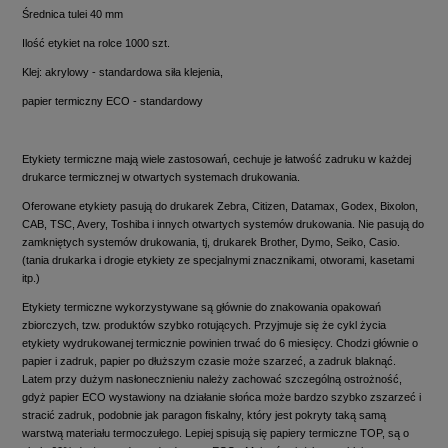
Średnica tulei 40 mm
Ilość etykiet na rolce 1000 szt.
Klej: akrylowy - standardowa siła klejenia,
papier termiczny ECO - standardowy
Etykiety termiczne mają wiele zastosowań, cechuje je łatwość zadruku w każdej
drukarce termicznej w otwartych systemach drukowania.
Oferowane etykiety pasują do drukarek Zebra, Citizen, Datamax, Godex, Bixolon,
CAB, TSC, Avery, Toshiba i innych otwartych systemów drukowania. Nie pasują do
zamkniętych systemów drukowania, tj, drukarek Brother, Dymo, Seiko, Casio.
(tania drukarka i drogie etykiety ze specjalnymi znacznikami, otworami, kasetami
itp.)
Etykiety termiczne wykorzystywane są głównie do znakowania opakowań
zbiorczych, tzw. produktów szybko rotujących. Przyjmuje się że cykl życia
etykiety wydrukowanej termicznie powinien trwać do 6 miesięcy. Chodzi głównie o
papier i zadruk, papier po dłuższym czasie może szarzeć, a zadruk blaknąć.
Latem przy dużym nasłonecznieniu należy zachować szczególną ostrożność,
gdyż papier ECO wystawiony na działanie słońca może bardzo szybko zszarzeć i
stracić zadruk, podobnie jak paragon fiskalny, który jest pokryty taką samą
warstwą materiału termoczułego. Lepiej spisują się papiery termiczne TOP, są o