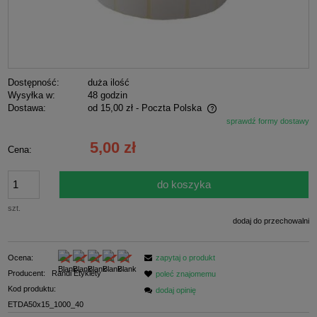
Dostępność:
duża ilość
Wysyłka w:
48 godzin
Dostawa:
od 15,00 zł
- Poczta Polska
sprawdź formy dostawy
Cena nie zawiera ewentualnych kosztów płatności
5,00 zł
Cena:
do koszyka
szt.
dodaj do przechowalni
Ocena:
zapytaj o produkt
Producent:
Randi Etykiety
poleć znajomemu
Kod produktu:
dodaj opinię
ETDA50x15_1000_40