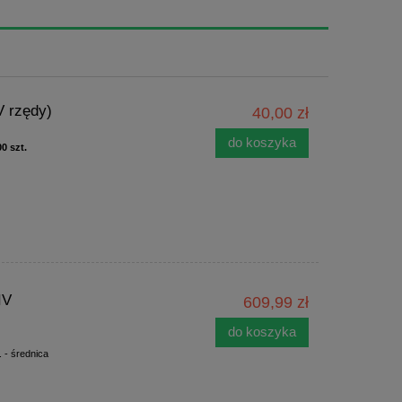
V rzędy)
40,00 zł
do koszyka
0 szt.
IV
609,99 zł
do koszyka
 - średnica