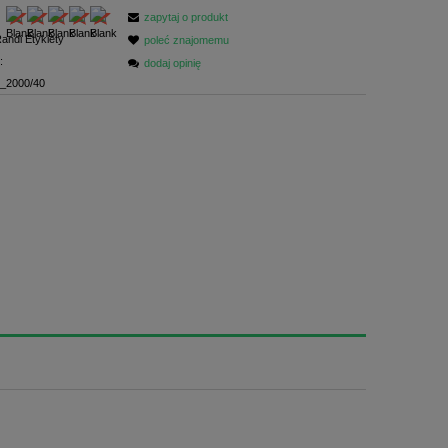
zapytaj o produkt
andi Etykiety
poleć znajomemu
:
dodaj opinię
_2000/40