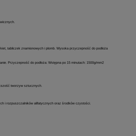
ywicznych.
etykiet, tabliczek znamionowych i plomb. Wysoka przyczepność do podłoża
ąganie. Przyczepność do podłoża: Wstępna po 15 minutach: 1500g/mm2
iększość tworzyw sztucznych.
wych i rozpuszczalników alifatycznych oraz środków czystości.