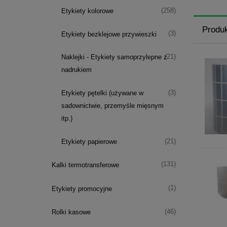
(258)
Etykiety kolorowe
Produ
(3)
Etykiety bezklejowe przywieszki
(21)
Naklejki - Etykiety samoprzylepne z
nadrukiem
(3)
Etykiety pętelki (używane w
sadownictwie, przemyśle mięsnym
itp.)
(21)
Etykiety papierowe
(131)
Kalki termotransferowe
(1)
Etykiety promocyjne
(46)
Rolki kasowe