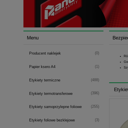
Menu
Bezpie
(0)
Producent naklejek
Ró
Gw
(1)
Papier ksero A4
Sz
(488)
Etykiety termiczne
Etykie
(396)
Etykiety termotransferowe
(255)
Etykiety samoprzylepne foliowe
(3)
Etykiety foliowe bezklejowe