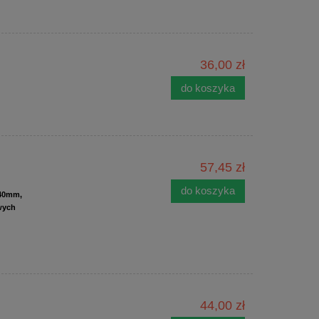
36,00 zł
do koszyka
57,45 zł
do koszyka
i40mm,
wych
44,00 zł