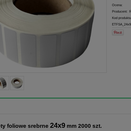
Ocena:
Producent:
R
Kod produktu
ETFSA_24x9
24x9
ety foliowe srebrne
mm 2000 szt.