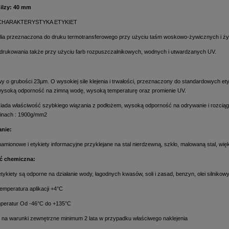
gilzy: 40 mm
HARAKTERYSTYKA ETYKIET
lia przeznaczona do druku termotransferowego przy użyciu taśm woskowo-żywicznych i ż
drukowania także przy użyciu farb rozpuszczalnikowych, wodnych i utwardzanych UV.
owy o grubości 23µm. O wysokiej sile klejenia i trwałości, przeznaczony do standardowych 
ysoką odporność na zimną wodę, wysoką temperaturę oraz promienie UV.
osiada właściwość szybkiego wiązania z podłożem, wysoką odporność na odrywanie i rozci
inach : 1900g/mm2
nie:
znamionowe i etykiety informacyjne przyklejane na stal nierdzewną, szkło, malowaną stal, w
ć chemiczna:
tykiety są odporne na działanie wody, łagodnych kwasów, soli i zasad, benzyn, olei silniko
emperatura aplikacji +4°C
peratur Od -46°C do +135°C
na warunki zewnętrzne minimum 2 lata w przypadku właściwego naklejenia