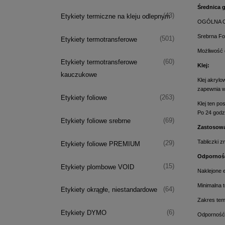
Średnica 
(43)
Etykiety termiczne na kleju odlepnym
OGÓLNA C
Srebrna Fo
(501)
Etykiety termotransferowe
Możliwość 
(60)
Etykiety termotransferowe
Klej:
kauczukowe
Klej akryl
zapewnia w
(263)
Etykiety foliowe
Klej ten p
Po 24 godz
(69)
Etykiety foliowe srebrne
Zastosowa
Tabliczki 
(29)
Etykiety foliowe PREMIUM
Odpornoś
(15)
Etykiety plombowe VOID
Naklejone e
Minimalna t
(64)
Etykiety okrągłe, niestandardowe
Zakres tem
(6)
Etykiety DYMO
Odporność 