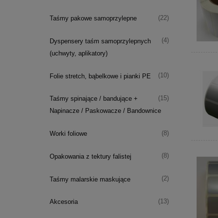
(22)
Taśmy pakowe samoprzylepne
(4)
Dyspensery taśm samoprzylepnych
(uchwyty, aplikatory)
(10)
Folie stretch, bąbelkowe i pianki PE
(15)
Taśmy spinające / bandujące +
Napinacze / Paskowacze / Bandownice
(8)
Worki foliowe
(8)
Opakowania z tektury falistej
(2)
Taśmy malarskie maskujące
(13)
Akcesoria